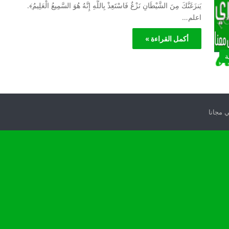
يَنزَغَنَّكَ مِنَ الشَّيْطَانِ نَزْغٌ فَاسْتَعِذْ بِاللَّهِ إِنَّهُ هُوَ السَّمِيعُ الْعَلِيمُ﴾.
اعلم…
أكمل القراءة »
ة