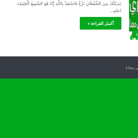
يَنزَغَنَّكَ مِنَ الشَّيْطَانِ نَزْغٌ فَاسْتَعِذْ بِاللَّهِ إِنَّهُ هُوَ السَّمِيعُ الْعَلِيمُ﴾.
اعلم…
أكمل القراءة »
ة