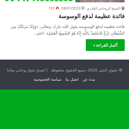
الشيخ الروحاني القادري
08/07/2022
137
فائدة عظيمة لدفع الوسوسة
فائدة عظيمة لدفع الوسوسة يقول الله تبارك وتعالى: ﴿وَإِمَّا يَنزَغَنَّكَ مِنَ
الشَّيْطَانِ نَزْغٌ فَاسْتَعِذْ بِاللَّهِ إِنَّهُ هُوَ السَّمِيعُ الْعَلِيمُ﴾. اعلم…
أكمل القراءة »
© حقوق النشر 2026، جميع الحقوق محفوظة | اصدق شيخ روحاني مجانا
نبذة عن
اتصل بنا
سياسة الخصوصية