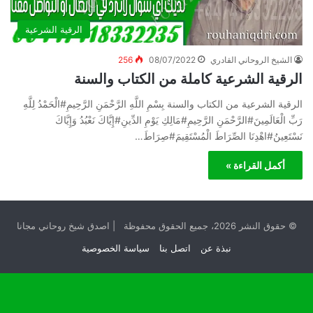
الرقية الشرعية
الشيخ الروحاني القادري
08/07/2022
256
الرقية الشرعية كاملة من الكتاب والسنة
الرقية الشرعية من الكتاب والسنة بِسْمِ اللَّهِ الرَّحْمَنِ الرَّحِيمِ#الْحَمْدُ لِلَّهِ
رَبِّ الْعَالَمِينَ#الرَّحْمَنِ الرَّحِيمِ#مَالِكِ يَوْمِ الدِّينِ#إِيَّاكَ نَعْبُدُ وَإِيَّاكَ
نَسْتَعِينُ#اهْدِنَا الصِّرَاطَ الْمُسْتَقِيمَ#صِرَاطَ…
أكمل القراءة »
© حقوق النشر 2026، جميع الحقوق محفوظة | اصدق شيخ روحاني مجانا
نبذة عن
اتصل بنا
سياسة الخصوصية