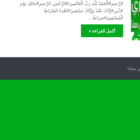
الرَّحِيمِ#الْحَمْدُ لِلَّهِ رَبِّ الْعَالَمِينَ#الرَّحْمَنِ الرَّحِيمِ#مَالِكِ يَوْمِ
الدِّينِ#إِيَّاكَ نَعْبُدُ وَإِيَّاكَ نَسْتَعِينُ#اهْدِنَا الصِّرَاطَ
الْمُسْتَقِيمَ#صِرَاطَ…
أكمل القراءة »
ة