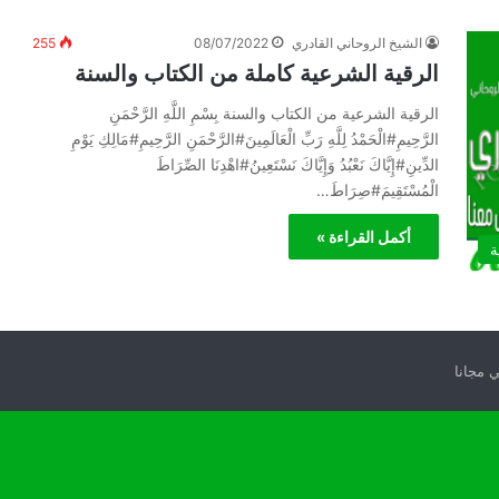
الشيخ الروحاني القادري
08/07/2022
255
الرقية الشرعية كاملة من الكتاب والسنة
الرقية الشرعية من الكتاب والسنة بِسْمِ اللَّهِ الرَّحْمَنِ
الرَّحِيمِ#الْحَمْدُ لِلَّهِ رَبِّ الْعَالَمِينَ#الرَّحْمَنِ الرَّحِيمِ#مَالِكِ يَوْمِ
الدِّينِ#إِيَّاكَ نَعْبُدُ وَإِيَّاكَ نَسْتَعِينُ#اهْدِنَا الصِّرَاطَ
الْمُسْتَقِيمَ#صِرَاطَ…
أكمل القراءة »
ة