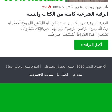
الشيخ الروحاني القادري
08/07/2022
256
الرقية الشرعية كاملة من الكتاب والسنة
الرقية الشرعية من الكتاب والسنة بِسْمِ اللَّهِ الرَّحْمَنِ الرَّحِيمِ#الْحَمْدُ لِلَّهِ
رَبِّ الْعَالَمِينَ#الرَّحْمَنِ الرَّحِيمِ#مَالِكِ يَوْمِ الدِّينِ#إِيَّاكَ نَعْبُدُ وَإِيَّاكَ
نَسْتَعِينُ#اهْدِنَا الصِّرَاطَ الْمُسْتَقِيمَ#صِرَاطَ…
أكمل القراءة »
© حقوق النشر 2026، جميع الحقوق محفوظة | اصدق شيخ روحاني مجانا
نبذة عن
اتصل بنا
سياسة الخصوصية