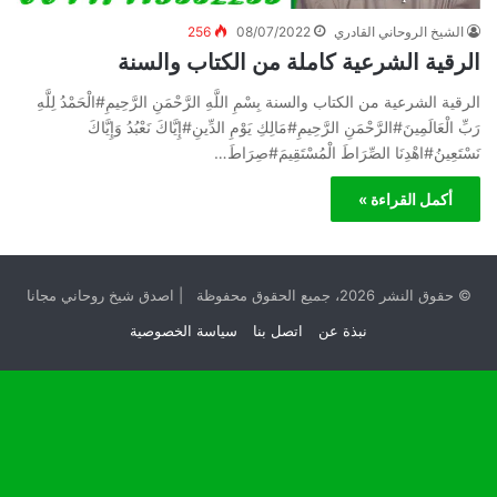
الشيخ الروحاني القادري
08/07/2022
256
الرقية الشرعية كاملة من الكتاب والسنة
الرقية الشرعية من الكتاب والسنة بِسْمِ اللَّهِ الرَّحْمَنِ الرَّحِيمِ#الْحَمْدُ لِلَّهِ
رَبِّ الْعَالَمِينَ#الرَّحْمَنِ الرَّحِيمِ#مَالِكِ يَوْمِ الدِّينِ#إِيَّاكَ نَعْبُدُ وَإِيَّاكَ
نَسْتَعِينُ#اهْدِنَا الصِّرَاطَ الْمُسْتَقِيمَ#صِرَاطَ…
أكمل القراءة »
© حقوق النشر 2026، جميع الحقوق محفوظة | اصدق شيخ روحاني مجانا
نبذة عن
اتصل بنا
سياسة الخصوصية