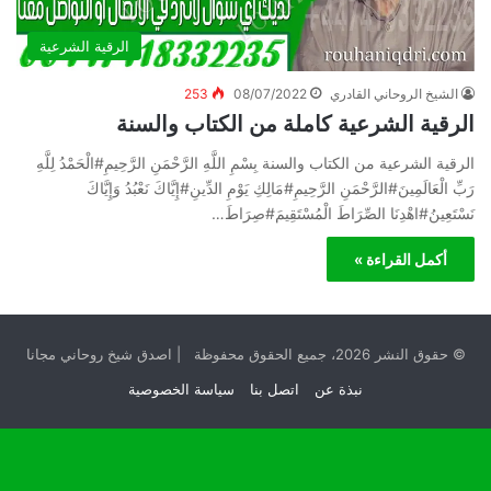
الرقية الشرعية
الشيخ الروحاني القادري
08/07/2022
253
الرقية الشرعية كاملة من الكتاب والسنة
الرقية الشرعية من الكتاب والسنة بِسْمِ اللَّهِ الرَّحْمَنِ الرَّحِيمِ#الْحَمْدُ لِلَّهِ
رَبِّ الْعَالَمِينَ#الرَّحْمَنِ الرَّحِيمِ#مَالِكِ يَوْمِ الدِّينِ#إِيَّاكَ نَعْبُدُ وَإِيَّاكَ
نَسْتَعِينُ#اهْدِنَا الصِّرَاطَ الْمُسْتَقِيمَ#صِرَاطَ…
أكمل القراءة »
© حقوق النشر 2026، جميع الحقوق محفوظة | اصدق شيخ روحاني مجانا
نبذة عن
اتصل بنا
سياسة الخصوصية