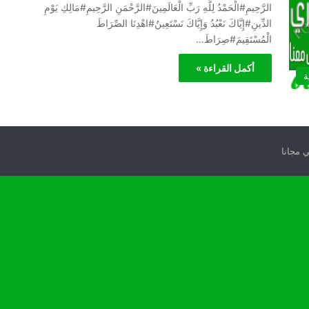
الرَّحِيمِ#الْحَمْدُ لِلَّهِ رَبِّ الْعَالَمِينَ#الرَّحْمَنِ الرَّحِيمِ#مَالِكِ يَوْمِ
الدِّينِ#إِيَّاكَ نَعْبُدُ وَإِيَّاكَ نَسْتَعِينُ#اهْدِنَا الصِّرَاطَ
الْمُسْتَقِيمَ#صِرَاطَ…
أكمل القراءة »
ة