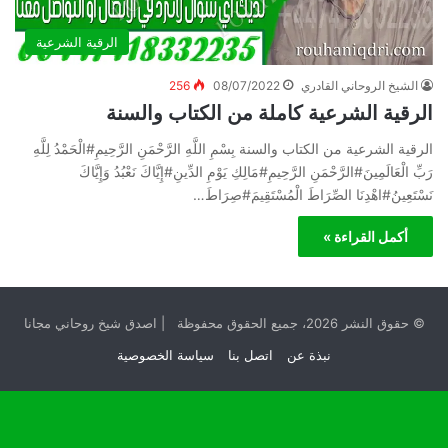
الرقية الشرعية
الشيخ الروحاني القادري
08/07/2022
256
الرقية الشرعية كاملة من الكتاب والسنة
الرقية الشرعية من الكتاب والسنة بِسْمِ اللَّهِ الرَّحْمَنِ الرَّحِيمِ#الْحَمْدُ لِلَّهِ
رَبِّ الْعَالَمِينَ#الرَّحْمَنِ الرَّحِيمِ#مَالِكِ يَوْمِ الدِّينِ#إِيَّاكَ نَعْبُدُ وَإِيَّاكَ
نَسْتَعِينُ#اهْدِنَا الصِّرَاطَ الْمُسْتَقِيمَ#صِرَاطَ…
أكمل القراءة »
© حقوق النشر 2026، جميع الحقوق محفوظة | اصدق شيخ روحاني مجانا
نبذة عن
اتصل بنا
سياسة الخصوصية