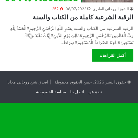
الشيخ الروحاني القادري
08/07/2022
252
الرقية الشرعية كاملة من الكتاب والسنة
الرقية الشرعية من الكتاب والسنة بِسْمِ اللَّهِ الرَّحْمَنِ الرَّحِيمِ#الْحَمْدُ لِلَّهِ
رَبِّ الْعَالَمِينَ#الرَّحْمَنِ الرَّحِيمِ#مَالِكِ يَوْمِ الدِّينِ#إِيَّاكَ نَعْبُدُ وَإِيَّاكَ
نَسْتَعِينُ#اهْدِنَا الصِّرَاطَ الْمُسْتَقِيمَ#صِرَاطَ…
أكمل القراءة »
© حقوق النشر 2026، جميع الحقوق محفوظة | اصدق شيخ روحاني مجانا
نبذة عن
اتصل بنا
سياسة الخصوصية