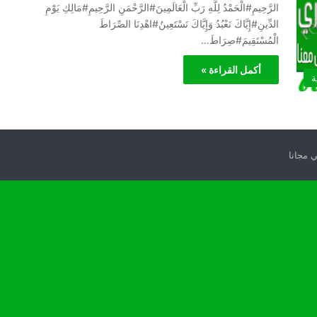
الرَّحِيمِ#الْحَمْدُ لِلَّهِ رَبِّ الْعَالَمِينَ#الرَّحْمَنِ الرَّحِيمِ#مَالِكِ يَوْمِ
الدِّينِ#إِيَّاكَ نَعْبُدُ وَإِيَّاكَ نَسْتَعِينُ#اهْدِنَا الصِّرَاطَ
الْمُسْتَقِيمَ#صِرَاطَ…
أكمل القراءة »
ة