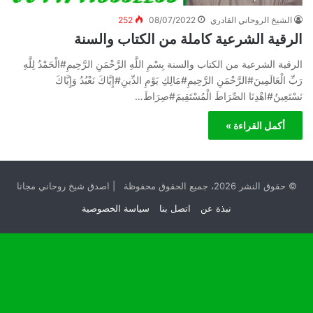
الشيخ الروحاني القادري
08/07/2022
252
الرقية الشرعية كاملة من الكتاب والسنة
الرقية الشرعية من الكتاب والسنة بِسْمِ اللَّهِ الرَّحْمَنِ الرَّحِيمِ#الْحَمْدُ لِلَّهِ
رَبِّ الْعَالَمِينَ#الرَّحْمَنِ الرَّحِيمِ#مَالِكِ يَوْمِ الدِّينِ#إِيَّاكَ نَعْبُدُ وَإِيَّاكَ
نَسْتَعِينُ#اهْدِنَا الصِّرَاطَ الْمُسْتَقِيمَ#صِرَاطَ…
أكمل القراءة »
© حقوق النشر 2026، جميع الحقوق محفوظة | اصدق شيخ روحاني مجانا
نبذة عن
اتصل بنا
سياسة الخصوصية