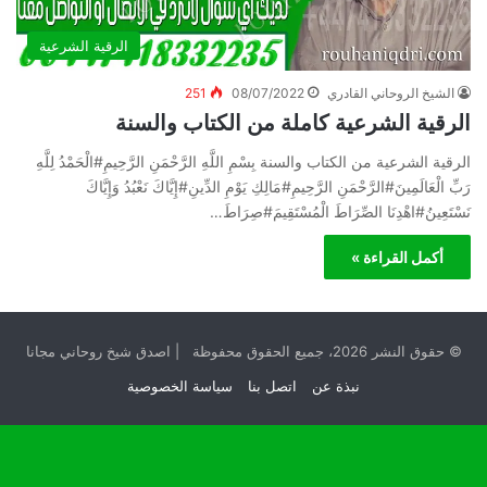
الرقية الشرعية
الشيخ الروحاني القادري
08/07/2022
251
الرقية الشرعية كاملة من الكتاب والسنة
الرقية الشرعية من الكتاب والسنة بِسْمِ اللَّهِ الرَّحْمَنِ الرَّحِيمِ#الْحَمْدُ لِلَّهِ
رَبِّ الْعَالَمِينَ#الرَّحْمَنِ الرَّحِيمِ#مَالِكِ يَوْمِ الدِّينِ#إِيَّاكَ نَعْبُدُ وَإِيَّاكَ
نَسْتَعِينُ#اهْدِنَا الصِّرَاطَ الْمُسْتَقِيمَ#صِرَاطَ…
أكمل القراءة »
© حقوق النشر 2026، جميع الحقوق محفوظة | اصدق شيخ روحاني مجانا
نبذة عن
اتصل بنا
سياسة الخصوصية