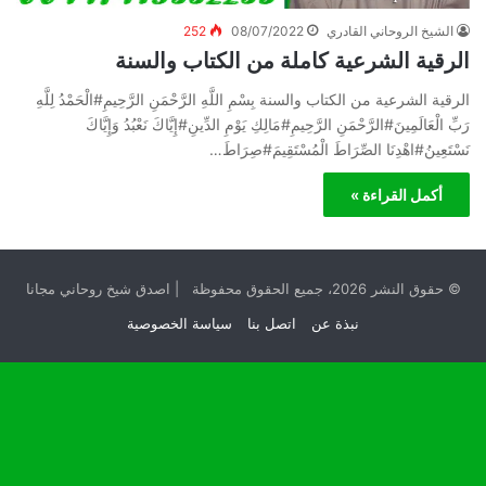
الشيخ الروحاني القادري
08/07/2022
252
الرقية الشرعية كاملة من الكتاب والسنة
الرقية الشرعية من الكتاب والسنة بِسْمِ اللَّهِ الرَّحْمَنِ الرَّحِيمِ#الْحَمْدُ لِلَّهِ
رَبِّ الْعَالَمِينَ#الرَّحْمَنِ الرَّحِيمِ#مَالِكِ يَوْمِ الدِّينِ#إِيَّاكَ نَعْبُدُ وَإِيَّاكَ
نَسْتَعِينُ#اهْدِنَا الصِّرَاطَ الْمُسْتَقِيمَ#صِرَاطَ…
أكمل القراءة »
© حقوق النشر 2026، جميع الحقوق محفوظة | اصدق شيخ روحاني مجانا
نبذة عن
اتصل بنا
سياسة الخصوصية