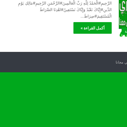
الرَّحِيمِ#الْحَمْدُ لِلَّهِ رَبِّ الْعَالَمِينَ#الرَّحْمَنِ الرَّحِيمِ#مَالِكِ يَوْمِ
الدِّينِ#إِيَّاكَ نَعْبُدُ وَإِيَّاكَ نَسْتَعِينُ#اهْدِنَا الصِّرَاطَ
الْمُسْتَقِيمَ#صِرَاطَ…
أكمل القراءة »
ة