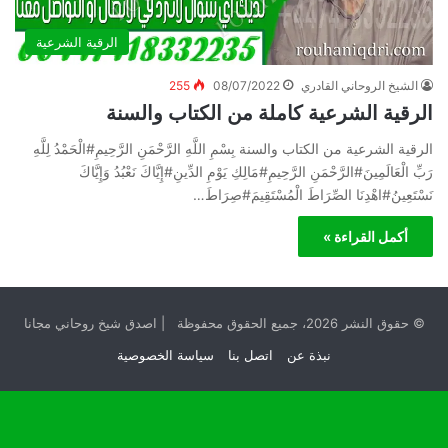
الرقية الشرعية
الشيخ الروحاني القادري
08/07/2022
255
الرقية الشرعية كاملة من الكتاب والسنة
الرقية الشرعية من الكتاب والسنة بِسْمِ اللَّهِ الرَّحْمَنِ الرَّحِيمِ#الْحَمْدُ لِلَّهِ
رَبِّ الْعَالَمِينَ#الرَّحْمَنِ الرَّحِيمِ#مَالِكِ يَوْمِ الدِّينِ#إِيَّاكَ نَعْبُدُ وَإِيَّاكَ
نَسْتَعِينُ#اهْدِنَا الصِّرَاطَ الْمُسْتَقِيمَ#صِرَاطَ…
أكمل القراءة »
© حقوق النشر 2026، جميع الحقوق محفوظة | اصدق شيخ روحاني مجانا
نبذة عن
اتصل بنا
سياسة الخصوصية