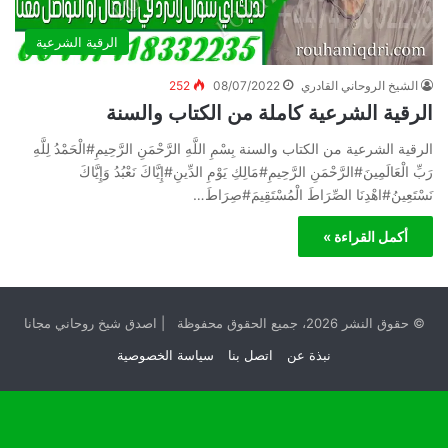
الرقية الشرعية
الشيخ الروحاني القادري
08/07/2022
252
الرقية الشرعية كاملة من الكتاب والسنة
الرقية الشرعية من الكتاب والسنة بِسْمِ اللَّهِ الرَّحْمَنِ الرَّحِيمِ#الْحَمْدُ لِلَّهِ
رَبِّ الْعَالَمِينَ#الرَّحْمَنِ الرَّحِيمِ#مَالِكِ يَوْمِ الدِّينِ#إِيَّاكَ نَعْبُدُ وَإِيَّاكَ
نَسْتَعِينُ#اهْدِنَا الصِّرَاطَ الْمُسْتَقِيمَ#صِرَاطَ…
أكمل القراءة »
© حقوق النشر 2026، جميع الحقوق محفوظة | اصدق شيخ روحاني مجانا
نبذة عن
اتصل بنا
سياسة الخصوصية