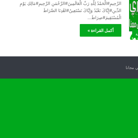
الرَّحِيمِ#الْحَمْدُ لِلَّهِ رَبِّ الْعَالَمِينَ#الرَّحْمَنِ الرَّحِيمِ#مَالِكِ يَوْمِ
الدِّينِ#إِيَّاكَ نَعْبُدُ وَإِيَّاكَ نَسْتَعِينُ#اهْدِنَا الصِّرَاطَ
الْمُسْتَقِيمَ#صِرَاطَ…
أكمل القراءة »
ة