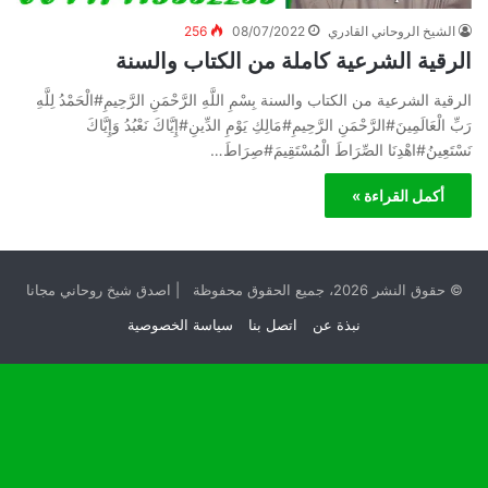
الشيخ الروحاني القادري
08/07/2022
256
الرقية الشرعية كاملة من الكتاب والسنة
الرقية الشرعية من الكتاب والسنة بِسْمِ اللَّهِ الرَّحْمَنِ الرَّحِيمِ#الْحَمْدُ لِلَّهِ
رَبِّ الْعَالَمِينَ#الرَّحْمَنِ الرَّحِيمِ#مَالِكِ يَوْمِ الدِّينِ#إِيَّاكَ نَعْبُدُ وَإِيَّاكَ
نَسْتَعِينُ#اهْدِنَا الصِّرَاطَ الْمُسْتَقِيمَ#صِرَاطَ…
أكمل القراءة »
© حقوق النشر 2026، جميع الحقوق محفوظة | اصدق شيخ روحاني مجانا
نبذة عن
اتصل بنا
سياسة الخصوصية