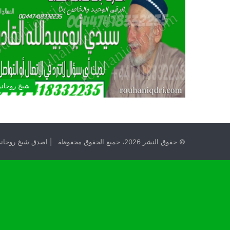
شيخ روحان
© حقوق النشر 2026، جميع الحقوق محفوظة | اصدق شيخ روحاني مجانا