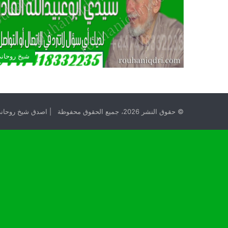
شيخ روحان
© حقوق النشر 2026، جميع الحقوق محفوظة | اصدق شيخ روحاني مجانا