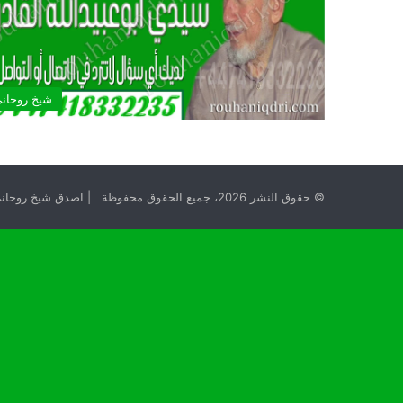
شيخ روحان
© حقوق النشر 2026، جميع الحقوق محفوظة | اصدق شيخ روحاني مجانا