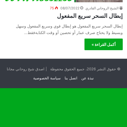
الشيخ الروحاني القادري
08/07/2022
75
إبطال السحر سريع المفعول
إبطال السحر سريع المفعول هو إبطال قوي وسريع المفعول وسهل
وبسيط ولا يحتاج صرف عمار أو تحصين أو وقت الكتابةفقط…
أكمل القراءة »
© حقوق النشر 2026، جميع الحقوق محفوظة | اصدق شيخ روحاني مجانا
نبذة عن
اتصل بنا
سياسة الخصوصية