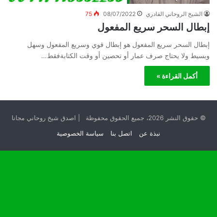
الشيخ الروحاني القادري
08/07/2022
75
إبطال السحر سريع المفعول
إبطال السحر سريع المفعول هو إبطال قوي وسريع المفعول وسهل
وبسيط ولا يحتاج صرف عمار أو تحصين أو وقت الكتابةفقط…
أكمل القراءة »
© حقوق النشر 2026، جميع الحقوق محفوظة | اصدق شيخ روحاني مجانا
نبذة عن
اتصل بنا
سياسة الخصوصية