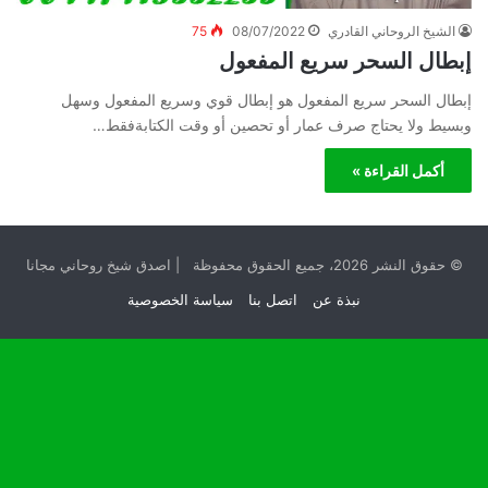
الشيخ الروحاني القادري
08/07/2022
75
إبطال السحر سريع المفعول
إبطال السحر سريع المفعول هو إبطال قوي وسريع المفعول وسهل
وبسيط ولا يحتاج صرف عمار أو تحصين أو وقت الكتابةفقط…
أكمل القراءة »
© حقوق النشر 2026، جميع الحقوق محفوظة | اصدق شيخ روحاني مجانا
نبذة عن
اتصل بنا
سياسة الخصوصية