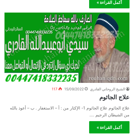
أكمل القراءة »
الشيخ الروحاني القادري
15/09/2022
117
علاج الجاثوم
علاج الجاثوم علاج الجاثوم 1- الإكثار من : أ – الاستغفار . ب – أعوذ بالله
من الشيطان الرجيم .…
أكمل القراءة »