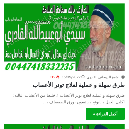
الشيخ الروحاني القادري
15/09/2022
112
طرق سهلة و عملية لعلاج توتر الأعصاب
طرق سهلة و عملية لعلاج توتر الأعصاب 1.خليط من الأعشاب التاليه:
اكليل الجبل ، بابونج ، يانسون ،ورق الصفصاف ،…
أكمل القراءة »