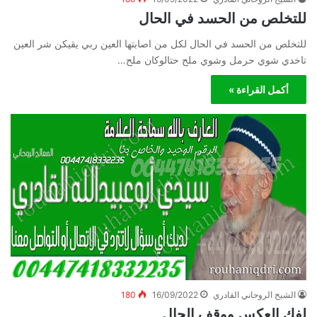
للتخلص من الحسد في الحال
للتخلص من الحسد في الحال لكل من اصابتها العين ربي يقيكن شر العين
تاخدي شوي حرمل وشوي ملح حتالوكان ملح…
أكمل القراءة »
الشيخ الروحاني القادري
16/09/2022
180
لفك العكس ووقف الحال