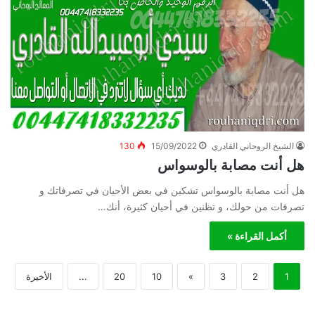
الشيخ الروحاني القادري
15/09/2022
130
هل أنت مصابة بالوسواس
هل أنت مصابة بالوسواس تشكين في بعض الأحيان في تصرفاتك و
تصرفات من حولك، و تظنين في أحيان كثيرة، أنك…
أكمل القراءة »
1
2
3
»
10
20
...
الأخيرة