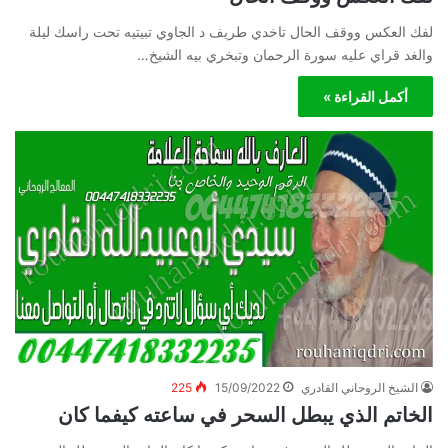
لفك العكس ووقف الحال تاخدي طريف د الجاوي تبيتيه تحت راسك ليلة
والغد قراي عليه سورة الرحمان وتبخري بيه الشيخ…
أكمل القراءة »
الشيخ الروحاني القادري
15/09/2022
225
الخاتم الذي يبطل السحر في ساعته كيفما كان