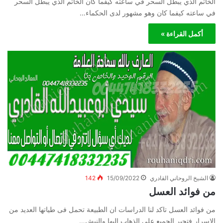
الخاتم الذي يبطل السحر في ساعته كيفما كان الخاتم الذي يبطل السحر
في ساعته كيفما كان وهو مشهور لدى الحكماء…
أكمل القراءة »
الشيخ الروحاني القادري
15/09/2022
142
من فوائد العسل
من فوائد العسل تاكد لنا الدراسات ان الطبيعة تحمل فى طياتها العديد من
الاسرار فتجبر الجميع على الذهاب اليها والنبش…