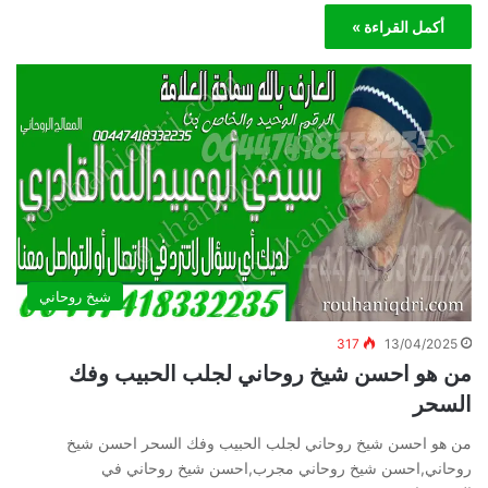
أكمل القراءة »
شيخ روحاني
317
13/04/2025
من هو احسن شيخ روحاني لجلب الحبيب وفك
السحر
من هو احسن شيخ روحاني لجلب الحبيب وفك السحر احسن شيخ
روحاني,احسن شيخ روحاني مجرب,احسن شيخ روحاني في