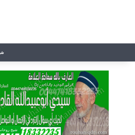
شي
شيخ روحان