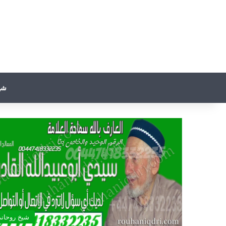
شي
شيخ روحان