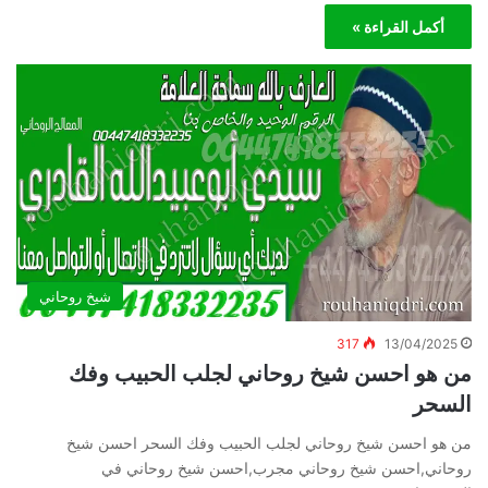
أكمل القراءة »
شيخ روحاني
317
13/04/2025
من هو احسن شيخ روحاني لجلب الحبيب وفك
السحر
من هو احسن شيخ روحاني لجلب الحبيب وفك السحر احسن شيخ
روحاني,احسن شيخ روحاني مجرب,احسن شيخ روحاني في