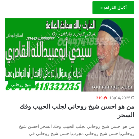
أكمل القراءة »
شيخ روحاني
319
13/04/2025
من هو احسن شيخ روحاني لجلب الحبيب وفك
السحر
من هو احسن شيخ روحاني لجلب الحبيب وفك السحر احسن شيخ
روحاني,احسن شيخ روحاني مجرب,احسن شيخ روحاني في