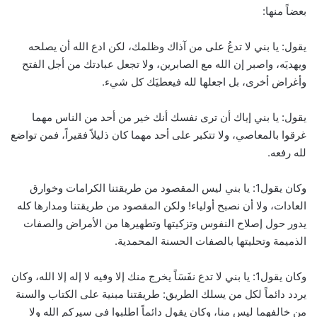
بعضاً منها:
يقول: يا بني لا تدعُ على من آذاك وظلمك، لكن ادع الله أن يصلحه
ويهديَه، واصبر إن الله مع الصابرين، ولا تجعل عبادتك من أجل الفتح
وأغراض أخرى، بل اجعلها لله فيعطيَك كل شيء.
يقول: يا بني إياك أن ترى نفسك أنك خير من أحد من الناس مهما
غرقوا بالمعاصي، ولا تتكبر على أحد مهما كان ذليلاً فقيراً، فمن تواضع
لله رفعه.
وكان يقول1: يا بني ليس المقصود من طريقتنا الكرامات وخوارق
العادات، ولا أن نصبح أولياء! ولكن المقصود من طريقتنا ومدارها كله
يدور حول إصلاح النفوس وتزكيتها وتطهيرها من الأمراض والصفات
الذميمة وتحليتها بالصفات الحسنة المحمدية.
وكان يقول1: يا بني لا تدع نفَسَاً يخرج منك إلا وفيه لا إله إلا الله، وكان
يردد دائماً لكل من يسلك الطريق: طريقتنا مبنية على الكتاب والسنة
من خالفهما ليس منا، وكان يقول دائماً اطلبوا في سيركم الله ولا