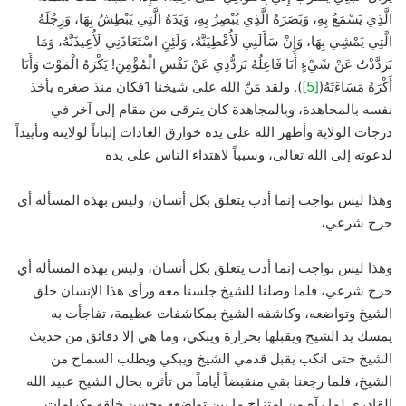
الَّذِي يَسْمَعُ بِهِ، وَبَصَرَهُ الَّذِي يُبْصِرُ بِهِ، وَيَدَهُ الَّتِي يَبْطِشُ بِهَا، وَرِجْلَهُ
الَّتِي يَمْشِي بِهَا، وَإِنْ سَأَلَنِي لَأُعْطِيَنَّهُ، وَلَئِنِ اسْتَعَاذَنِي لَأُعِيذَنَّهُ، وَمَا
تَرَدَّدْتُ عَنْ شَيْءٍ أَنَا فَاعِلُهُ تَرَدُّدِي عَنْ نَفْسِ الْمُؤْمِنِ! يَكْرَهُ الْمَوْتَ وَأَنَا
أَكْرَهُ مَسَاءَتَهُ(
[5]
). ولقد مَنَّ الله على شيخنا 1فكان منذ صغره يأخذ
نفسه بالمجاهدة، وبالمجاهدة كان يترقى من مقام إلى آخر في
درجات الولاية وأظهر الله على يده خوارق العادات إثباتاً لولايته وتأييداً
لدعوته إلى الله تعالى، وسبباً لاهتداء الناس على يده
وهذا ليس بواجب إنما أدب يتعلق بكل أنسان، وليس بهذه المسألة أي
حرج شرعي،
وهذا ليس بواجب إنما أدب يتعلق بكل أنسان، وليس بهذه المسألة أي
حرج شرعي، فلما وصلنا للشيخ جلسنا معه ورأى هذا الإنسان خلق
الشيخ وتواضعه، وكاشفه الشيخ بمكاشفات عظيمة، تفاجأت به
يمسك يد الشيخ ويقبلها بحرارة ويبكي، وما هي إلا دقائق من حديث
الشيخ حتى انكب يقبل قدمي الشيخ ويبكي ويطلب السماح من
الشيخ، فلما رجعنا بقي منقبضاً أياماً من تأثره بحال الشيخ عبيد الله
القادري لما رآه من امتزاج ما بين تواضعه وحسن خلقه وكرامات