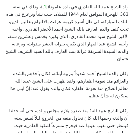
ولد الشيخ عبيد الله القادري في بلدة عامودا(
[1]
)، وذلك في سنة
1363للهجرة الموافق لعام 1944 للميلاد، حيث نشأ وترعرع في هذه
البلدة المباركة، في ظل أسرة كريمة عرفت بالالتزام بتعاليم الدين،
تحت كنف والده العارف بالله الشيخ أحمد الأخضر القادري، وأخيه
الأكبر الشيخ سيد محمد القادري، الذي يكبره بخمس وعشرين سنة،
وأخيه الشيخ عبد القهار الذي يكبره بقرابة العشر سنوات، وبرعاية
والدته السيدة الشريفة غزالة بنت العارف بالله السيد الشريف الشيخ
عثمان.
وكان والده الشيخ أحمد شديداً بتربية أبنائه، فكان يأخذهم بالشدة
والعزائم منذ نعومة أظفارهم، ولقد ظهرت على الشيخ عبيد الله
معالم الصلاح منذ نعومة أظفاره فكان والده يقول عنه: إنَّ ابني هذا
سيكون له شأنٌ عظيم.
وكان الشيخ عبيد لله1 منذ صغره يلازم مجلس والده، حتى أنه حدثنا
أن والدته رحمها الله كان تحاول منعه من الخروج ليلاً لصغر سنه،
فينتظر حتى تغيب عينها عنه فيخرج مسرعاً للتكية القادرية حيث
مجلس والده، وكانت رحمها الله تضع له على الباب البصل والثوم