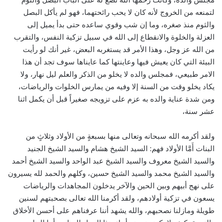
لتمنعه من الخروج لأنه كان لا يحب رائحتهما، فهو لم يأكل البصل
والثوم منذ صغره، وما إن شب وقوي ساعده حتى بدأ يميل إلى
العزلة والخلوة والانقطاع إلى الله في سبيل تزكية النفس، والتقرب
من الله عز وجل، وهذا الأمر قد يستغربه البعض، غير أنك لو رأيت
البيئة التي كان يعيش فيها وعاينتها كما عايناها سوف تجد أن هذا
الامر طبيعي، فمجلس والده لا يخلو من الذكر والعلم ليل نهار، ولا
يكاد يخلو وقت من السنة إلا وفيه من يمارس الخلوات والرياضات،
ومن شدة عناية والده به عزم على تزويجه صغيراً قبل أن يكمل اثنا
عشر سنة،
ولقد أكرمه الله سبحانه وتعالى منها بسبعةٍ من الأولاد وثلاثٍ من
البنات أَمَّا الأولاد فهم: السيد الشيخ هشام والسيد الشيخ الجنيد
والسيد الشيخ معروف والسيد الشيخ عبد الواحد والسيد الشيخ أحمد
والسيد الشيخ محمد والسيد الشيخ حسين، وكلهم والحمد لله يسيرون
على نهج أبيهم وبين الحين والآخر يدخلون المجاهدات والرياضات
يسعون في تزكية أولادهم، ولقد أكرمنا الله تعالى بصحبتهم لسنين
طويلة ومازلنا نصحبهم، والله يشهد أننا عرفناهم على أحسن الأخلاق