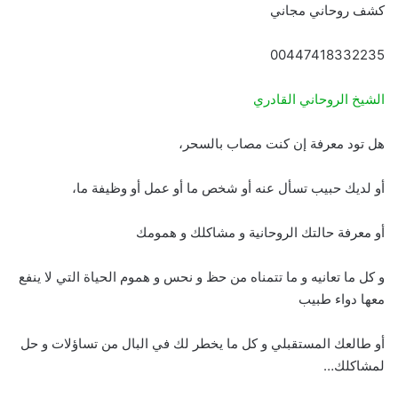
كشف روحاني مجاني
00447418332235
الشيخ الروحاني القادري
هل تود معرفة إن كنت مصاب بالسحر،
أو لديك حبيب تسأل عنه أو شخص ما أو عمل أو وظيفة ما،
أو معرفة حالتك الروحانية و مشاكلك و همومك
و كل ما تعانيه و ما تتمناه من حظ و نحس و هموم الحياة التي لا ينفع
معها دواء طبيب
أو طالعك المستقبلي و كل ما يخطر لك في البال من تساؤلات و حل
لمشاكلك…