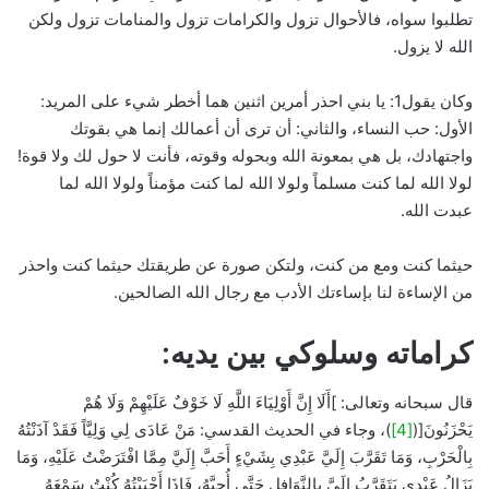
تطلبوا سواه، فالأحوال تزول والكرامات تزول والمنامات تزول ولكن
الله لا يزول.
وكان يقول1: يا بني احذر أمرين اثنين هما أخطر شيء على المريد:
الأول: حب النساء، والثاني: أن ترى أن أعمالك إنما هي بقوتك
واجتهادك، بل هي بمعونة الله وبحوله وقوته، فأنت لا حول لك ولا قوة!
لولا الله لما كنت مسلماً ولولا الله لما كنت مؤمناً ولولا الله لما
عبدت الله.
حيثما كنت ومع من كنت، ولتكن صورة عن طريقتك حيثما كنت واحذر
من الإساءة لنا بإساءتك الأدب مع رجال الله الصالحين.
كراماته وسلوكي بين يديه:
قال سبحانه وتعالى: ]أَلَا إِنَّ أَوْلِيَاءَ اللَّهِ لَا خَوْفٌ عَلَيْهِمْ وَلَا هُمْ
يَحْزَنُونَ[(
[4]
)، وجاء في الحديث القدسي: مَنْ عَادَى لِي وَلِيَّاً فَقَدْ آذَنْتُهُ
بِالْحَرْبِ، وَمَا تَقَرَّبَ إِلَيَّ عَبْدِي بِشَيْءٍ أَحَبَّ إِلَيَّ مِمَّا افْتَرَضْتُ عَلَيْهِ، وَمَا
يَزَالُ عَبْدِي يَتَقَرَّبُ إِلَيَّ بِالنَّوَافِلِ حَتَّى أُحِبَّهُ، فَإِذَا أَحْبَبْتُهُ كُنْتُ سَمْعَهُ