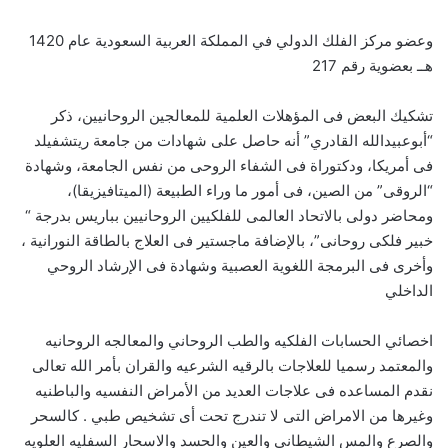
وعضو مركز الفلك الدولي في المملكة العربية السعودية عام 1420
هــ بعضوية رقم 217
تشكيك البعض فى المؤهلات العلمية للمعالجين الروحانيين، ذكر
“أبوعبيدالله القادري” أنه حاصل على شهادات من جامعة ريتشفيلد
فى أمريكا، ودكتوراة فى الشفاء الروحى من نفس الجامعة، وشهادة
“الروقى” من الصين، فى أمور ما وراء الطبيعة (الميتافيزيقا)،
ومحاضر دولى بالاتحاد العالمى للفلكيين الروحانيين بباريس بدرجة “
خبير فلكى روحانى”، بالإضافة ماجستير فى العلاج بالطاقة النورانية ،
وأخرى فى البرمجة اللغوية العصبية وشهادة فى الإرشاد الروحي
الداخلي
اخصائي الحسابات الفلكيه والطب الروحاني والمعالجه الروحانيه
والمعتمد رسميا للعلاجات بالرقيه الشرعيه والقران بأمر الله تعالى
نقدم المساعده فى علاجات العديد من الأمراض النفسيه والباطنيه
وغيرها من الامراض التى لا تندرج تحت أى تشخيص طبي . كالسحر
والصرع والمس الشيطاني والعين والحسد والاسحار السفليه العلويه