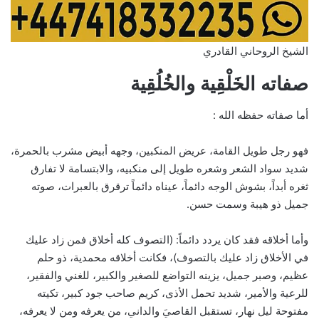
الشيخ الروحاني القادري
صفاته الخَلْقِية والخُلُقِية
أما صفاته حفظه الله :
فهو رجل طويل القامة، عريض المنكبين، وجهه أبيض مشرب بالحمرة،
شديد سواد الشعر وشعره طويل إلى منكبيه، والابتسامة لا تفارق
ثغره أبداً، بشوش الوجه دائماً، عيناه دائماً ترقرق بالعبرات، صوته
جميل ذو هيبة وسمت حسن.
وأما أخلاقه فقد كان يردد دائماً: (التصوف كله أخلاق فمن زاد عليك
في الأخلاق زاد عليك بالتصوف)، فكانت أخلاقه محمدية، ذو حلم
عظيم، وصبر جميل، يزينه التواضع للصغير والكبير، للغني والفقير،
للرعية والأمير، شديد تحمل الأذى، كريم صاحب جود كبير، تكيته
مفتوحة ليل نهار، تستقبل القاصيَ والداني، من يعرفه ومن لا يعرفه،