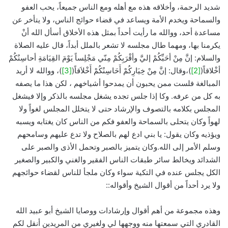
شديد الرحمة، وأخلاقه هذه مع أهله ومع الناس جميعاً، يحب العفو
والسماحة ويخدم الأمة ويساعد في قضاء حوائج الناس، ولا يتأخر عن
مساعدة أحد، ووالله ما رأيت أحداً بمثل هذه الأخلاق أسأل الله أنْ
يكرمنا بها، ومهما طال مجلسه لا تشعر بالملل أبداً، قال عليه الصلاة
والسلام: إنَّ مِنْ أحَبِّكُمْ إليَّ وأقْرَبِكُمْ مِنّي مَجْلِساً يَوْمَ القِيَامَةِ أحاسِنُكُمْ
أخْلاقاً(
[2]
)،وقال: إنَّ مِنْ خِيَارِكُمْ أَحَاسِنُكُمْ أَخْلاَقاً(
[3]
)، ووالله لا أريد
المبالغة فلست ممن يحبون أن يمدحوا أشياخهم ، لكن هذا ما يصفه
به كل من عرفه. وكا إذا جلس تجده يشغل مجلسه بالذكر وإلا فيشغل
المجلس بكلامه بالتصوف والإرشاد حتى لا يتخلل المجلس لغواً ولا
لهواً وكان يتحلى بالسماحة والعفو فكم من الناس كان يغتابه ويسبه
ويؤذيه وكان يقول: يا بني ادع لهم بالصلاح ولا تدع عليهم وسامحهم
وسلم الأمر إلى الله.وكان يتميز بالصبر وتحمل الأذى والصبر على
الشدائد ويخالط سائر طبقات الناس الفقير والغني والكبير والصغير
الكل يجلس عنده في التكية سواء وكان ملجأ للناس لقضاء حوائجهم
ولا يرد أحداً من أقوال الشيخ وأقواله::
وهذه مجموعة من أهم أقوال وإرشادات ووصايا الشيخ أبو عبيد الله
القادري التي سمعتها منه ووجهها لي ولغيري من المريدين أنقل لكم