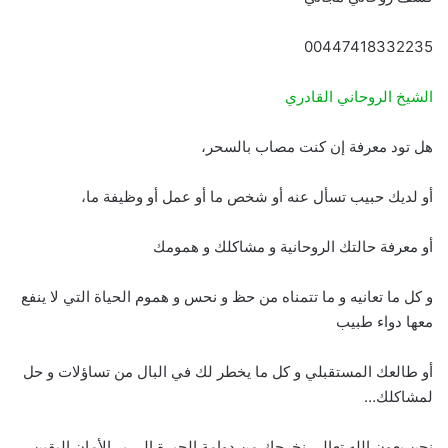
00447418332235
الشيخ الروحاني القادري
هل تود معرفة إن كنت مصاب بالسحر،
أو لديك حبيب تسأل عنه أو شخص ما أو عمل أو وظيفة ما،
أو معرفة حالتك الروحانية و مشاكلك و همومك
و كل ما تعانيه و ما تتمناه من حظ و نحس و هموم الحياة التي لا ينفع
معها دواء طبيب
أو طالعك المستقبلي و كل ما يخطر لك في البال من تساؤلات و حل
لمشاكلك…
نحن بعون الله تعالى نخرجك من دوامة الحيرة إلى بر الأمان اليقين.