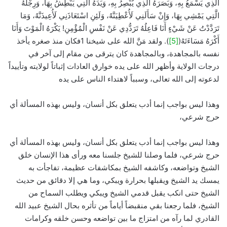
الَّذِي يَسْمَعُ بِهِ، وَبَصَرَهُ الَّذِي يُبْصِرُ بِهِ، وَيَدَهُ الَّتِي يَبْطِشُ بِهَا، وَرِجْلَهُ
الَّتِي يَمْشِي بِهَا، وَإِنْ سَأَلَنِي لَأُعْطِيَنَّهُ، وَلَئِنِ اسْتَعَاذَنِي لَأُعِيذَنَّهُ، وَمَا
تَرَدَّدْتُ عَنْ شَيْءٍ أَنَا فَاعِلُهُ تَرَدُّدِي عَنْ نَفْسِ الْمُؤْمِنِ! يَكْرَهُ الْمَوْتَ وَأَنَا
أَكْرَهُ مَسَاءَتَهُ(
[5]
). ولقد مَنَّ الله على شيخنا 1فكان منذ صغره يأخذ
نفسه بالمجاهدة، وبالمجاهدة كان يترقى من مقام إلى آخر في
درجات الولاية وأظهر الله على يده خوارق العادات إثباتاً لولايته وتأييداً
لدعوته إلى الله تعالى، وسبباً لاهتداء الناس على يده
وهذا ليس بواجب إنما أدب يتعلق بكل أنسان، وليس بهذه المسألة أي
حرج شرعي،
وهذا ليس بواجب إنما أدب يتعلق بكل أنسان، وليس بهذه المسألة أي
حرج شرعي، فلما وصلنا للشيخ جلسنا معه ورأى هذا الإنسان خلق
الشيخ وتواضعه، وكاشفه الشيخ بمكاشفات عظيمة، تفاجأت به
يمسك يد الشيخ ويقبلها بحرارة ويبكي، وما هي إلا دقائق من حديث
الشيخ حتى انكب يقبل قدمي الشيخ ويبكي ويطلب السماح من
الشيخ، فلما رجعنا بقي منقبضاً أياماً من تأثره بحال الشيخ عبيد الله
القادري لما رآه من امتزاج ما بين تواضعه وحسن خلقه وكرامات