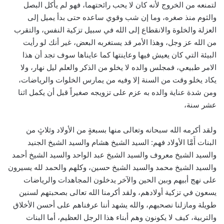
لتمنعه من الخروج لأنه كان لا يحب رائحتهما، فهو لم يأكل البصل
والثوم منذ صغره، وما إن شب وقوي ساعده حتى بدأ يميل إلى
العزلة والخلوة والانقطاع إلى الله في سبيل تزكية النفس، والتقرب
من الله عز وجل، وهذا الأمر قد يستغربه البعض، غير أنك لو رأيت
البيئة التي كان يعيش فيها وعاينتها كما عايناها سوف تجد أن هذا
الامر طبيعي، فمجلس والده لا يخلو من الذكر والعلم ليل نهار، ولا
يكاد يخلو وقت من السنة إلا وفيه من يمارس الخلوات والرياضات،
ومن شدة عناية والده به عزم على تزويجه صغيراً قبل أن يكمل اثنا
عشر سنة،
ولقد أكرمه الله سبحانه وتعالى منها بسبعةٍ من الأولاد وثلاثٍ من
البنات أَمَّا الأولاد فهم: السيد الشيخ هشام والسيد الشيخ الجنيد
والسيد الشيخ معروف والسيد الشيخ عبد الواحد والسيد الشيخ أحمد
والسيد الشيخ محمد والسيد الشيخ حسين، وكلهم والحمد لله يسيرون
على نهج أبيهم وبين الحين والآخر يدخلون المجاهدات والرياضات
يسعون في تزكية أولادهم، ولقد أكرمنا الله تعالى بصحبتهم لسنين
طويلة ومازلنا نصحبهم، والله يشهد أننا عرفناهم على أحسن الأخلاق
والتربية، كيف لا يكونون وهم أبناء هذا الرجل العظيم، أما البنات