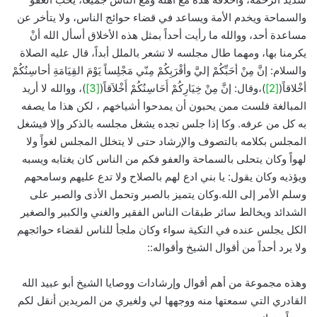
والسماحة ويخدم الأمة ويساعد في قضاء حوائج الناس، ولا يتأخر عن
مساعدة أحد، ووالله ما رأيت أحداً بمثل هذه الأخلاق أسأل الله أنْ
يكرمنا بها، ومهما طال مجلسه لا تشعر بالملل أبداً، قال عليه الصلاة
والسلام: إنَّ مِنْ أحَبِّكُمْ إليَّ وأقْرَبِكُمْ مِنّي مَجْلِساً يَوْمَ القِيَامَةِ أحاسِنُكُمْ
أخْلاقاً(
[2]
)،وقال: إنَّ مِنْ خِيَارِكُمْ أَحَاسِنُكُمْ أَخْلاَقاً(
[3]
)، ووالله لا أريد
المبالغة فلست ممن يحبون أن يمدحوا أشياخهم ، لكن هذا ما يصفه
به كل من عرفه. وكا إذا جلس تجده يشغل مجلسه بالذكر وإلا فيشغل
المجلس بكلامه بالتصوف والإرشاد حتى لا يتخلل المجلس لغواً ولا
لهواً وكان يتحلى بالسماحة والعفو فكم من الناس كان يغتابه ويسبه
ويؤذيه وكان يقول: يا بني ادع لهم بالصلاح ولا تدع عليهم وسامحهم
وسلم الأمر إلى الله.وكان يتميز بالصبر وتحمل الأذى والصبر على
الشدائد ويخالط سائر طبقات الناس الفقير والغني والكبير والصغير
الكل يجلس عنده في التكية سواء وكان ملجأ للناس لقضاء حوائجهم
ولا يرد أحداً من أقوال الشيخ وأقواله::
وهذه مجموعة من أهم أقوال وإرشادات ووصايا الشيخ أبو عبيد الله
القادري التي سمعتها منه ووجهها لي ولغيري من المريدين أنقل لكم