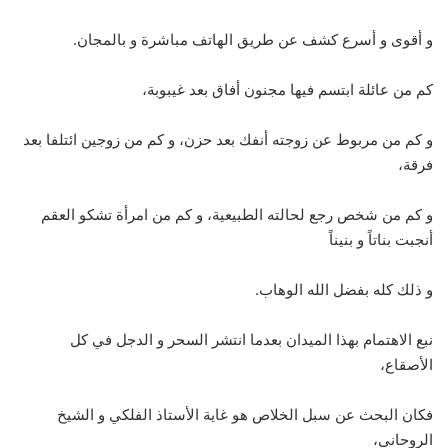
و أقوى و أسرع كشف عن طريق الهاتف مباشرة و بالمجان.
كم من عائلة ابتسم فيها مجنون أفاق بعد غيبوبة،
و كم من مربوط عن زوجته أنفك بعد حزن، و كم من زوجين ائتلفا بعد
فرقة،
و كم من شخص رجع لحالته الطبيعية، و كم من امرأة تشكو العقم
أنجبت بناتاً و بنيناً
و ذلك كله بفضل الله الوهاب.
نبع الاهتمام بهذا الميدان بعدما انتشر السحر و الدجل في كل
الأصقاع،
فكان البحث عن سبل الخلاص هو غاية الأستاذ الفلكي و الشيخ
الروحاني،