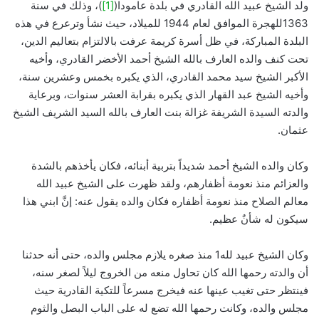
ولد الشيخ عبيد الله القادري في بلدة عامودا(
[1]
)، وذلك في سنة
1363للهجرة الموافق لعام 1944 للميلاد، حيث نشأ وترعرع في هذه
البلدة المباركة، في ظل أسرة كريمة عرفت بالالتزام بتعاليم الدين،
تحت كنف والده العارف بالله الشيخ أحمد الأخضر القادري، وأخيه
الأكبر الشيخ سيد محمد القادري، الذي يكبره بخمس وعشرين سنة،
وأخيه الشيخ عبد القهار الذي يكبره بقرابة العشر سنوات، وبرعاية
والدته السيدة الشريفة غزالة بنت العارف بالله السيد الشريف الشيخ
عثمان.
وكان والده الشيخ أحمد شديداً بتربية أبنائه، فكان يأخذهم بالشدة
والعزائم منذ نعومة أظفارهم، ولقد ظهرت على الشيخ عبيد الله
معالم الصلاح منذ نعومة أظفاره فكان والده يقول عنه: إنَّ ابني هذا
سيكون له شأنٌ عظيم.
وكان الشيخ عبيد لله1 منذ صغره يلازم مجلس والده، حتى أنه حدثنا
أن والدته رحمها الله كان تحاول منعه من الخروج ليلاً لصغر سنه،
فينتظر حتى تغيب عينها عنه فيخرج مسرعاً للتكية القادرية حيث
مجلس والده، وكانت رحمها الله تضع له على الباب البصل والثوم