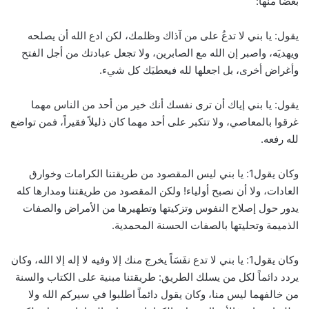
بعضاً منها:
يقول: يا بني لا تدعُ على من آذاك وظلمك، لكن ادع الله أن يصلحه
ويهديَه، واصبر إن الله مع الصابرين، ولا تجعل عبادتك من أجل الفتح
وأغراض أخرى، بل اجعلها لله فيعطيَك كل شيء.
يقول: يا بني إياك أن ترى نفسك أنك خير من أحد من الناس مهما
غرقوا بالمعاصي، ولا تتكبر على أحد مهما كان ذليلاً فقيراً، فمن تواضع
لله رفعه.
وكان يقول1: يا بني ليس المقصود من طريقتنا الكرامات وخوارق
العادات، ولا أن نصبح أولياء! ولكن المقصود من طريقتنا ومدارها كله
يدور حول إصلاح النفوس وتزكيتها وتطهيرها من الأمراض والصفات
الذميمة وتحليتها بالصفات الحسنة المحمدية.
وكان يقول1: يا بني لا تدع نفَسَاً يخرج منك إلا وفيه لا إله إلا الله، وكان
يردد دائماً لكل من يسلك الطريق: طريقتنا مبنية على الكتاب والسنة
من خالفهما ليس منا، وكان يقول دائماً اطلبوا في سيركم الله ولا