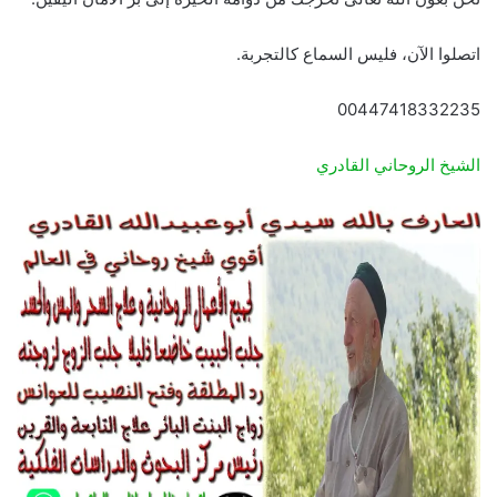
اتصلوا الآن، فليس السماع كالتجربة.
00447418332235
الشيخ الروحاني القادري