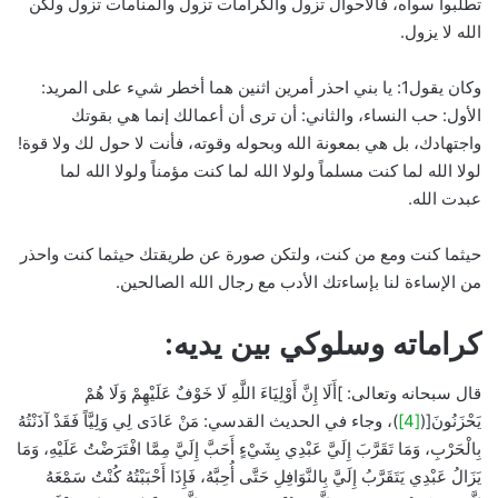
تطلبوا سواه، فالأحوال تزول والكرامات تزول والمنامات تزول ولكن
الله لا يزول.
وكان يقول1: يا بني احذر أمرين اثنين هما أخطر شيء على المريد:
الأول: حب النساء، والثاني: أن ترى أن أعمالك إنما هي بقوتك
واجتهادك، بل هي بمعونة الله وبحوله وقوته، فأنت لا حول لك ولا قوة!
لولا الله لما كنت مسلماً ولولا الله لما كنت مؤمناً ولولا الله لما
عبدت الله.
حيثما كنت ومع من كنت، ولتكن صورة عن طريقتك حيثما كنت واحذر
من الإساءة لنا بإساءتك الأدب مع رجال الله الصالحين.
كراماته وسلوكي بين يديه:
قال سبحانه وتعالى: ]أَلَا إِنَّ أَوْلِيَاءَ اللَّهِ لَا خَوْفٌ عَلَيْهِمْ وَلَا هُمْ
يَحْزَنُونَ[(
[4]
)، وجاء في الحديث القدسي: مَنْ عَادَى لِي وَلِيَّاً فَقَدْ آذَنْتُهُ
بِالْحَرْبِ، وَمَا تَقَرَّبَ إِلَيَّ عَبْدِي بِشَيْءٍ أَحَبَّ إِلَيَّ مِمَّا افْتَرَضْتُ عَلَيْهِ، وَمَا
يَزَالُ عَبْدِي يَتَقَرَّبُ إِلَيَّ بِالنَّوَافِلِ حَتَّى أُحِبَّهُ، فَإِذَا أَحْبَبْتُهُ كُنْتُ سَمْعَهُ