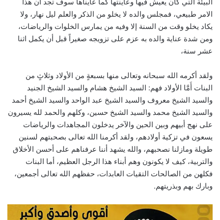
البيئة التي كان يعيش فيها وعاينتها كما عايناها سوف تجد أن هذا
الامر طبيعي، فمجلس والده لا يخلو من الذكر والعلم ليل نهار، ولا
يكاد يخلو وقت من السنة إلا وفيه من يمارس الخلوات والرياضات،
ومن شدة عناية والده به عزم على تزويجه صغيراً قبل أن يكمل اثنا
عشر سنة،
ولقد أكرمه الله سبحانه وتعالى منها بسبعةٍ من الأولاد وثلاثٍ من
البنات أَمَّا الأولاد فهم: السيد الشيخ هشام والسيد الشيخ الجنيد
والسيد الشيخ معروف والسيد الشيخ عبد الواحد والسيد الشيخ أحمد
والسيد الشيخ محمد والسيد الشيخ حسين، وكلهم والحمد لله يسيرون
على نهج أبيهم وبين الحين والآخر يدخلون المجاهدات والرياضات
يسعون في تزكية أولادهم، ولقد أكرمنا الله تعالى بصحبتهم لسنين
طويلة ومازلنا نصحبهم، والله يشهد أننا عرفناهم على أحسن الأخلاق
والتربية، كيف لا يكونون وهم أبناء هذا الرجل العظيم، أما البنات
فكلهن من الصالحات التقيات العابدات، حفظهم الله تعالى أجمعين،
وبارك بهم وبذريتهم.