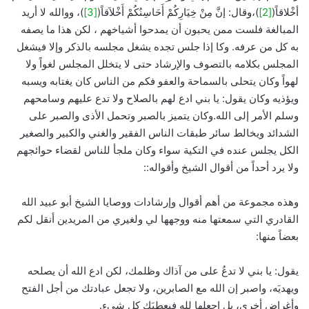
أخْلاقاً(
[2]
)،وقال: إنَّ مِنْ خِيَارِكُمْ أَحَاسِنُكُمْ أَخْلاَقاً(
[3]
)، ووالله لا أريد
المبالغة فلست ممن يحبون أن يمدحوا أشياخهم ، لكن هذا ما يصفه
به كل من عرفه. وكا إذا جلس تجده يشغل مجلسه بالذكر وإلا فيشغل
المجلس بكلامه بالتصوف والإرشاد حتى لا يتخلل المجلس لغواً ولا
لهواً وكان يتحلى بالسماحة والعفو فكم من الناس كان يغتابه ويسبه
ويؤذيه وكان يقول: يا بني ادع لهم بالصلاح ولا تدع عليهم وسامحهم
وسلم الأمر إلى الله.وكان يتميز بالصبر وتحمل الأذى والصبر على
الشدائد ويخالط سائر طبقات الناس الفقير والغني والكبير والصغير
الكل يجلس عنده في التكية سواء وكان ملجأ للناس لقضاء حوائجهم
ولا يرد أحداً من أقوال الشيخ وأقواله::
وهذه مجموعة من أهم أقوال وإرشادات ووصايا الشيخ أبو عبيد الله
القادري التي سمعتها منه ووجهها لي ولغيري من المريدين أنقل لكم
بعضاً منها:
يقول: يا بني لا تدعُ على من آذاك وظلمك، لكن ادع الله أن يصلحه
ويهديَه، واصبر إن الله مع الصابرين، ولا تجعل عبادتك من أجل الفتح
وأغراض أخرى، بل اجعلها لله فيعطيَك كل شيء.