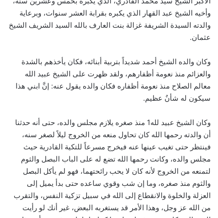
الأكبر الشيخ سيد محمد القادري، الذي يكبره بخمس وعشرين سنة،
وأخيه الشيخ عبد القهار الذي يكبره بقرابة العشر سنوات، وبرعاية
والدته السيدة الشريفة غزالة بنت العارف بالله السيد الشريف الشيخ
عثمان.
وكان والده الشيخ أحمد شديداً بتربية أبنائه، فكان يأخذهم بالشدة
والعزائم منذ نعومة أظفارهم، ولقد ظهرت على الشيخ عبيد الله
معالم الصلاح منذ نعومة أظفاره فكان والده يقول عنه: إنَّ ابني هذا
سيكون له شأنٌ عظيم.
وكان الشيخ عبيد لله1 منذ صغره يلازم مجلس والده، حتى أنه حدثنا
أن والدته رحمها الله كان تحاول منعه من الخروج ليلاً لصغر سنه،
فينتظر حتى تغيب عينها عنه فيخرج مسرعاً للتكية القادرية حيث
مجلس والده، وكانت رحمها الله تضع له على الباب البصل والثوم
لتمنعه من الخروج لأنه كان لا يحب رائحتهما، فهو لم يأكل البصل
والثوم منذ صغره، وما إن شب وقوي ساعده حتى بدأ يميل إلى
العزلة والخلوة والانقطاع إلى الله في سبيل تزكية النفس، والتقرب
من الله عز وجل، وهذا الأمر قد يستغربه البعض، غير أنك لو رأيت