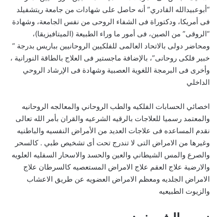
“أبوعبيدالله القادري” أنه حاصل على شهادات من جامعة ريتشفيلد
فى أمريكا، ودكتوراة فى الشفاء الروحى من نفس الجامعة، وشهادة
“الروقى” من الصين، فى أمور ما وراء الطبيعة (الميتافيزيقا)،
ومحاضر دولى بالاتحاد العالمى للفلكيين الروحانيين بباريس بدرجة “
خبير فلكى روحانى”، بالإضافة ماجستير فى العلاج بالطاقة النورانية ،
وأخرى فى البرمجة اللغوية العصبية وشهادة فى الإرشاد الروحي
الداخلي
اخصائي الحسابات الفلكيه والطب الروحاني والمعالجه الروحانيه
والمعتمد رسميا للعلاجات بالرقيه الشرعيه والقران بأمر الله تعالى
نقدم المساعده فى علاجات العديد من الأمراض النفسيه والباطنيه
وغيرها من الامراض التى لا تندرج تحت أى تشخيص طبي . كالسحر
والصرع والمس الشيطاني والعين والحسد والاسحار السفليه العلويه
والارضية علاج العقم علاج الامراض المستعصيه كالسرطان علاج
الامراض الجلديه ومعظم الامراض العضويه عن طريق الاعشاب
والزيوت الطبيعيه