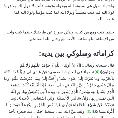
واجتهادك، بل هي بمعونة الله وبحوله وقوته، فأنت لا حول لك ولا قوة!
لولا الله لما كنت مسلماً ولولا الله لما كنت مؤمناً ولولا الله لما
عبدت الله.
حيثما كنت ومع من كنت، ولتكن صورة عن طريقتك حيثما كنت واحذر
من الإساءة لنا بإساءتك الأدب مع رجال الله الصالحين.
كراماته وسلوكي بين يديه:
قال سبحانه وتعالى: ]أَلَا إِنَّ أَوْلِيَاءَ اللَّهِ لَا خَوْفٌ عَلَيْهِمْ وَلَا هُمْ
يَحْزَنُونَ[(
[4]
)، وجاء في الحديث القدسي: مَنْ عَادَى لِي وَلِيَّاً فَقَدْ آذَنْتُهُ
بِالْحَرْبِ، وَمَا تَقَرَّبَ إِلَيَّ عَبْدِي بِشَيْءٍ أَحَبَّ إِلَيَّ مِمَّا افْتَرَضْتُ عَلَيْهِ، وَمَا
يَزَالُ عَبْدِي يَتَقَرَّبُ إِلَيَّ بِالنَّوَافِلِ حَتَّى أُحِبَّهُ، فَإِذَا أَحْبَبْتُهُ كُنْتُ سَمْعَهُ
الَّذِي يَسْمَعُ بِهِ، وَبَصَرَهُ الَّذِي يُبْصِرُ بِهِ، وَيَدَهُ الَّتِي يَبْطِشُ بِهَا، وَرِجْلَهُ
الَّتِي يَمْشِي بِهَا، وَإِنْ سَأَلَنِي لَأُعْطِيَنَّهُ، وَلَئِنِ اسْتَعَاذَنِي لَأُعِيذَنَّهُ، وَمَا
تَرَدَّدْتُ عَنْ شَيْءٍ أَنَا فَاعِلُهُ تَرَدُّدِي عَنْ نَفْسِ الْمُؤْمِنِ! يَكْرَهُ الْمَوْتَ وَأَنَا
أَكْرَهُ مَسَاءَتَهُ(
[5]
). ولقد مَنَّ الله على شيخنا 1فكان منذ صغره يأخذ
نفسه بالمجاهدة، وبالمجاهدة كان يترقى من مقام إلى آخر في