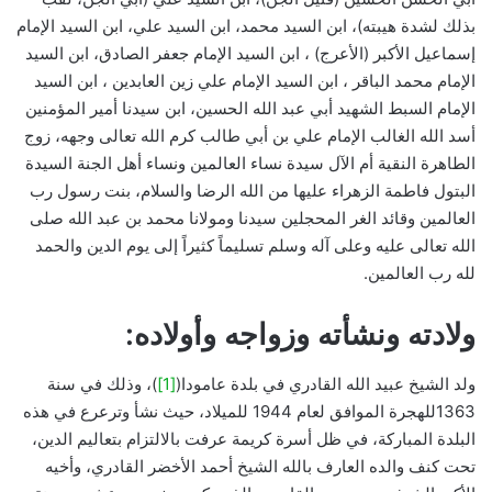
بذلك لشدة هيبته)، ابن السيد محمد، ابن السيد علي، ابن السيد الإمام
إسماعيل الأكبر (الأعرج) ، ابن السيد الإمام جعفر الصادق، ابن السيد
الإمام محمد الباقر ، ابن السيد الإمام علي زين العابدين ، ابن السيد
الإمام السبط الشهيد أبي عبد الله الحسين، ابن سيدنا أمير المؤمنين
أسد الله الغالب الإمام علي بن أبي طالب كرم الله تعالى وجهه، زوج
الطاهرة النقية أم الآل سيدة نساء العالمين ونساء أهل الجنة السيدة
البتول فاطمة الزهراء عليها من الله الرضا والسلام، بنت رسول رب
العالمين وقائد الغر المحجلين سيدنا ومولانا محمد بن عبد الله صلى
الله تعالى عليه وعلى آله وسلم تسليماً كثيراً إلى يوم الدين والحمد
لله رب العالمين.
ولادته ونشأته وزواجه وأولاده:
ولد الشيخ عبيد الله القادري في بلدة عامودا(
[1]
)، وذلك في سنة
1363للهجرة الموافق لعام 1944 للميلاد، حيث نشأ وترعرع في هذه
البلدة المباركة، في ظل أسرة كريمة عرفت بالالتزام بتعاليم الدين،
تحت كنف والده العارف بالله الشيخ أحمد الأخضر القادري، وأخيه