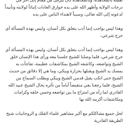
درجات الولاية وأظهر الله على يده خوارق العادات إثباتاً لولايته وتأييداً
لدعوته إلى الله تعالى، وسبباً لاهتداء الناس على يده
وهذا ليس بواجب إنما أدب يتعلق بكل أنسان، وليس بهذه المسألة أي
حرج شرعي،
وهذا ليس بواجب إنما أدب يتعلق بكل أنسان، وليس بهذه المسألة أي
حرج شرعي، فلما وصلنا للشيخ جلسنا معه ورأى هذا الإنسان خلق
الشيخ وتواضعه، وكاشفه الشيخ بمكاشفات عظيمة، تفاجأت به
يمسك يد الشيخ ويقبلها بحرارة ويبكي، وما هي إلا دقائق من حديث
الشيخ حتى انكب يقبل قدمي الشيخ ويبكي ويطلب السماح من
الشيخ، فلما رجعنا بقي منقبضاً أياماً من تأثره بحال الشيخ عبيد الله
القادري لما رآه من امتزاج ما بين تواضعه وحسن خلقه وكرامات
ومكاشفات أكرمه الله بها
لحل جميع مشاكلكم مع أكبر مشاهير علماء الفلك و الروحانيات شيخ
الطريقة القادرية