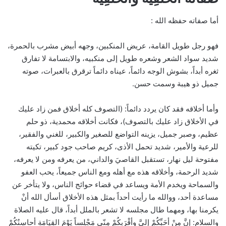
أما صفاته حفظه الله :
فهو رجل طويل القامة، عريض المنكبين، وجهه أبيض مشرب بالحمرة،
شديد سواد الشعر وشعره طويل إلى منكبيه، والابتسامة لا تفارق
ثغره أبداً، بشوش الوجه دائماً، عيناه دائماً ترقرق بالعبرات، صوته
جميل ذو هيبة وسمت حسن.
وأما أخلاقه فقد كان يردد دائماً: (التصوف كله أخلاق فمن زاد عليك
في الأخلاق زاد عليك بالتصوف)، فكانت أخلاقه محمدية، ذو حلم
عظيم، وصبر جميل، يزينه التواضع للصغير والكبير، للغني والفقير،
للرعية والأمير، شديد تحمل الأذى، كريم صاحب جود كبير، تكيته
مفتوحة ليل نهار، تستقبل القاصيَ والداني، من يعرفه ومن لا يعرفه،
شديد الرحمة، وأخلاقه هذه مع أهله ومع الناس جميعاً، يحب العفو
والسماحة ويخدم الأمة ويساعد في قضاء حوائج الناس، ولا يتأخر عن
مساعدة أحد، ووالله ما رأيت أحداً بمثل هذه الأخلاق أسأل الله أنْ
يكرمنا بها، ومهما طال مجلسه لا تشعر بالملل أبداً، قال عليه الصلاة
والسلام: إنَّ مِنْ أحَبِّكُمْ إليَّ وأقْرَبِكُمْ مِنّي مَجْلِساً يَوْمَ القِيَامَةِ أحاسِنُكُمْ