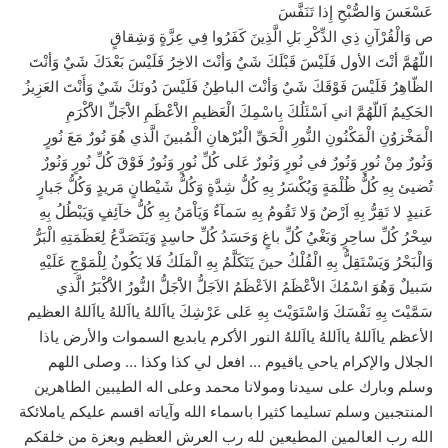
عَسْعَسَ وَالصُّبْحِ إِذا تَنَفَّسَ
ص وَالْقُرْآنِ ذِي الذِّكْرِ بَلِ الَّذِينَ كَفَرُوا فِي عِزَّةٍ وَشِقاقٍ
اللّهُمَّ أنْتَ الأول فَلَيْسَ قَبْلَكَ شَيٌ وَأنْتَ الاخِرُ فَلَيْسَ بَعْدَكَ شَيٌ وَأنْتَ
الظّاهِرُ فَلَيْسَ فَوْقَكَ شَيٌ وَأنْتَ الباطِنُ فَلَيْسَ دُونَكَ شَيٌ وَأَنْتَ العَزِيزُ
الحَكِيمُ اَللّهُمَّ اني اَسْئَلُكَ بِاسْمِكَ الْعَظيمِ الاَْعْظَمِ الاَْجَلِّ الاَْكْرَمِ
الْمَخْزوُنِ الْمَكْنُونِ النُّورِ الْحَقِّ الْبُرْهانِ الْمُبينَ الَّذي هُوَ نُورٌ مَعَ نُورٍ
وَنُورٌ مِنْ نُورٍ وَنُورٌ في نُورٍ وَنُورٌ عَلى كُلِّ نُورٍ وَنُورٌ فَوْقَ كُلِّ نُورٍ وَنُورٌ
تُضيئ بِهِ كُلُّ ظُلْمَةٍ وَيُكْسَرُ بِهِ كُلُّ شِدَّةٍ وَكُلُّ شَيْطانٍ مَريدٍ وَكُلُّ جَبارٍ
عَنيدٍ لا تَقِرُّ بِهِ اَرْضٌ وَلا تَقُومُ بِهِ سَمآءٌ وَيَاْمَنُ بِهِ كُلُّ خآئِفٍ وَيَبْطُلُ بِهِ
سِحْرُ كُلِّ ساحِرٍ وَبَغْيُ كُلِّ باغٍ وَحَسَدُ كُلِّ حاسِدٍ وَيَتَصَدَّعُ لِعَظَمَتِهِ الْبَرُّ
وَالْبَحْرُ وَيَسْتَقِلُّ بِهِ الْفُلْكُ حينَ يَتَكَلَّمُ بِهِ الْمَلَكُ فَلا يَكُونُ لِلْمَوْجِ عَلَيْهِ
سَبيلٌ وَهُوَ اسْمُكَ الاَْعْظَمُ الاَعْظَمُ الاَجَلُّ الاَْجَلُّ النُّورُ الاَْكْبَرُ الَّذي
سَمَّيْتَ بِهِ نَفْسَكَ وَاسْتَوَيْتَ بِهِ عَلى عَرْشِكَ يااَللهُ يااَللهُ يااَللهُ العظيم
الأعظم يااَللهُ يااَللهُ يااَللهُ النور الأكرم يابديع السموات والأرض ياذا
الجلال والإكرام ياحي ياقيوم … افعل لي كذا وكذا … وصلى اللهم
وسلم وبارك على سيدنا ومولانا محمد وعلى اله الطيبين الطاهرين
المنتجبين وسلم تسليما كثيرا باسماء الله وآياته اقسم عليكم ياملائكة
الله رب العالمين المطيعين لله رب العرش العظيم وبعزة من خلقكم