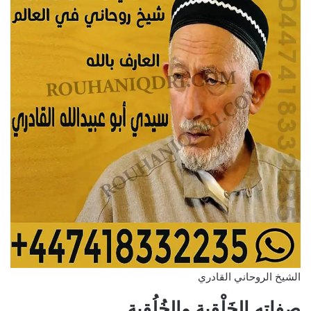
الشيخ الروحاني القادري
صفاته الخَلْقِية والخُلُقِية