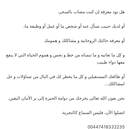
هل تود معرفة إن كنت مصاب بالسحر،
أو لديك حبيب تسأل عنه أو شخص ما أو عمل أو وظيفة ما،
أو معرفة حالتك الروحانية و مشاكلك و همومك
و كل ما تعانيه و ما تتمناه من حظ و نحس و هموم الحياة التي لا ينفع
معها دواء طبيب
أو طالعك المستقبلي و كل ما يخطر لك في البال من تساؤلات و حل
لمشاكلك…
نحن بعون الله تعالى نخرجك من دوامة الحيرة إلى بر الأمان اليقين.
اتصلوا الآن، فليس السماع كالتجربة.
00447418332235