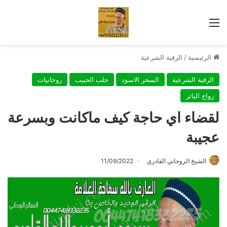
القائمة
الرئيسية
/
الرقية الشرعية
الرقية الشرعية
السحر الاسود
جلب الحبيب
روحانيات
زواج البائر
لقضاء اي حاجة كيف ماكانت وبسرعة
عجيبة
الشيخ الروحاني القادري
11/09/2022