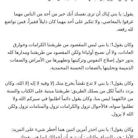
يقول: يا بني إياك أن ترى نفسك أنك خير من أحد من الناس مهما
غرقوا بالمعاصي، ولا تتكبر على أحد مهما كان ذليلاً فقيراً، فمن تواضع
لله رفعه.
وكان يقول1: يا بني ليس المقصود من طريقتنا الكرامات وخوارق
العادات، ولا أن نصبح أولياء! ولكن المقصود من طريقتنا ومدارها كله
يدور حول إصلاح النفوس وتزكيتها وتطهيرها من الأمراض والصفات
الذميمة وتحليتها بالصفات الحسنة المحمدية.
وكان يقول1: يا بني لا تدع نفَسَاً يخرج منك إلا وفيه لا إله إلا الله، وكان
يردد دائماً لكل من يسلك الطريق: طريقتنا مبنية على الكتاب والسنة
من خالفهما ليس منا، وكان يقول دائماً اطلبوا في سيركم الله ولا
تطلبوا سواه، فالأحوال تزول والكرامات تزول والمنامات تزول ولكن
الله لا يزول.
وكان يقول1: يا بني احذر أمرين اثنين هما أخطر شيء على المريد:
الأول: حب النساء، والثاني: أن ترى أن أعمالك إنما هي بقوتك