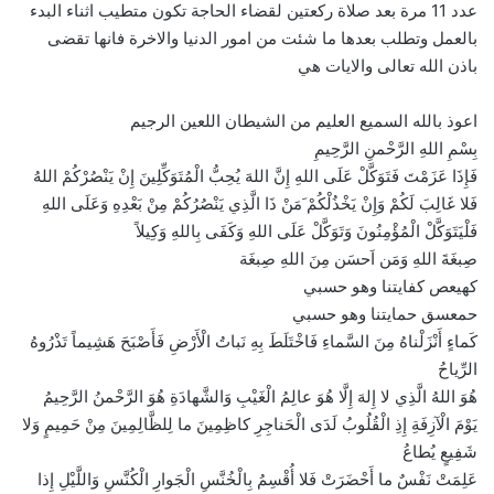
عدد 11 مرة بعد صلاة ركعتين لقضاء الحاجة تكون متطيب اثناء البدء
بالعمل وتطلب بعدها ما شئت من امور الدنيا والاخرة فانها تقضى
باذن الله تعالى والايات هي
اعوذ بالله السميع العليم من الشيطان اللعين الرجيم
بِسْمِ اللهِ الرَّحْمنِ الرَّحِيمِ
فَإِذَا عَزَمْتَ فَتَوَكَّلْ عَلَى اللهِ إِنَّ اللهَ يُحِبُّ الْمُتَوَكِّلِينَ إِنْ يَنْصُرْكُمْ اللهُ
فَلا غَالِبَ لَكُمْ وَإِنْ يَخْذُلْكُمْ َمَنْ ذَا الَّذِي يَنْصُرُكُمْ مِنْ بَعْدِهِ وَعَلَى اللهِ
فَلْيَتَوَكَّلْ الْمُؤْمِنُونَ وَتَوَكَّلْ عَلَى اللهِ وَكَفَى بِاللهِ وَكِيلاً
صِبغَةَ اللهِ وَمَن اَحسَن مِنَ اللهِ صِبغَة
كهيعص كفايتنا وهو حسبي
حمعسق حمايتنا وهو حسبي
كَماءٍ أَنْزَلْناهُ مِنَ السَّماءِ فَاخْتَلَطَ بِهِ نَباتُ الْأَرْضِ فَأَصْبَحَ هَشِيماً تَذْرُوهُ
الرِّياحُ
هُوَ اللهُ الَّذِي لا إِلهَ إِلَّا هُوَ عالِمُ الْغَيْبِ وَالشَّهادَةِ هُوَ الرَّحْمنُ الرَّحِيمُ
يَوْمَ الْآزِفَةِ إِذِ الْقُلُوبُ لَدَى الْحَناجِرِ كاظِمِينَ ما لِلظَّالِمِينَ مِنْ حَمِيمٍ وَلا
شَفِيعٍ يُطاعُ
عَلِمَتْ نَفْسٌ ما أَحْضَرَتْ فَلا أُقْسِمُ بِالْخُنَّسِ الْجَوارِ الْكُنَّسِ وَاللَّيْلِ إِذا