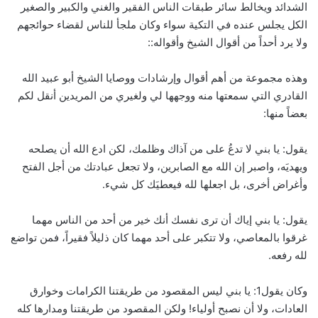
الشدائد ويخالط سائر طبقات الناس الفقير والغني والكبير والصغير
الكل يجلس عنده في التكية سواء وكان ملجأ للناس لقضاء حوائجهم
ولا يرد أحداً من أقوال الشيخ وأقواله::
وهذه مجموعة من أهم أقوال وإرشادات ووصايا الشيخ أبو عبيد الله
القادري التي سمعتها منه ووجهها لي ولغيري من المريدين أنقل لكم
بعضاً منها:
يقول: يا بني لا تدعُ على من آذاك وظلمك، لكن ادع الله أن يصلحه
ويهديَه، واصبر إن الله مع الصابرين، ولا تجعل عبادتك من أجل الفتح
وأغراض أخرى، بل اجعلها لله فيعطيَك كل شيء.
يقول: يا بني إياك أن ترى نفسك أنك خير من أحد من الناس مهما
غرقوا بالمعاصي، ولا تتكبر على أحد مهما كان ذليلاً فقيراً، فمن تواضع
لله رفعه.
وكان يقول1: يا بني ليس المقصود من طريقتنا الكرامات وخوارق
العادات، ولا أن نصبح أولياء! ولكن المقصود من طريقتنا ومدارها كله