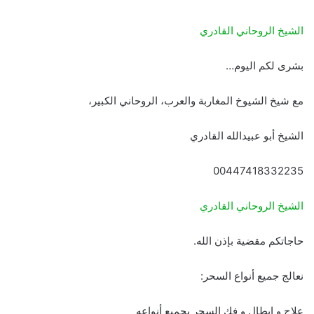
الشيخ الروحاني القادري
بشرى لكم اليوم…
مع شيخ الشيوخ المغاربة والعرب، الروحاني الكبير،
الشيخ أبو عبيدالله القادري
00447418332235
الشيخ الروحاني القادري
حاجاتكم مقضية بإذن الله.
نعالج جميع أنواع السحر:
علاج و إبطال و فك السحر بجميع أنواعه