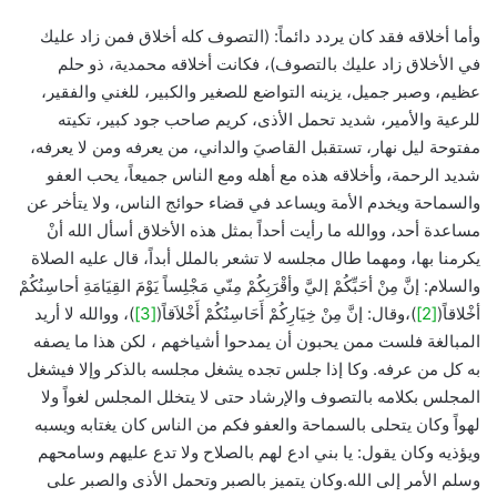
وأما أخلاقه فقد كان يردد دائماً: (التصوف كله أخلاق فمن زاد عليك
في الأخلاق زاد عليك بالتصوف)، فكانت أخلاقه محمدية، ذو حلم
عظيم، وصبر جميل، يزينه التواضع للصغير والكبير، للغني والفقير،
للرعية والأمير، شديد تحمل الأذى، كريم صاحب جود كبير، تكيته
مفتوحة ليل نهار، تستقبل القاصيَ والداني، من يعرفه ومن لا يعرفه،
شديد الرحمة، وأخلاقه هذه مع أهله ومع الناس جميعاً، يحب العفو
والسماحة ويخدم الأمة ويساعد في قضاء حوائج الناس، ولا يتأخر عن
مساعدة أحد، ووالله ما رأيت أحداً بمثل هذه الأخلاق أسأل الله أنْ
يكرمنا بها، ومهما طال مجلسه لا تشعر بالملل أبداً، قال عليه الصلاة
والسلام: إنَّ مِنْ أحَبِّكُمْ إليَّ وأقْرَبِكُمْ مِنّي مَجْلِساً يَوْمَ القِيَامَةِ أحاسِنُكُمْ
أخْلاقاً(
[2]
)،وقال: إنَّ مِنْ خِيَارِكُمْ أَحَاسِنُكُمْ أَخْلاَقاً(
[3]
)، ووالله لا أريد
المبالغة فلست ممن يحبون أن يمدحوا أشياخهم ، لكن هذا ما يصفه
به كل من عرفه. وكا إذا جلس تجده يشغل مجلسه بالذكر وإلا فيشغل
المجلس بكلامه بالتصوف والإرشاد حتى لا يتخلل المجلس لغواً ولا
لهواً وكان يتحلى بالسماحة والعفو فكم من الناس كان يغتابه ويسبه
ويؤذيه وكان يقول: يا بني ادع لهم بالصلاح ولا تدع عليهم وسامحهم
وسلم الأمر إلى الله.وكان يتميز بالصبر وتحمل الأذى والصبر على