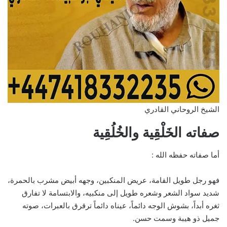
الشيخ الروحاني القادري
صفاته الخَلْقِية والخُلُقِية
أما صفاته حفظه الله :
فهو رجل طويل القامة، عريض المنكبين، وجهه أبيض مشرب بالحمرة،
شديد سواد الشعر وشعره طويل إلى منكبيه، والابتسامة لا تفارق
ثغره أبداً، بشوش الوجه دائماً، عيناه دائماً ترقرق بالعبرات، صوته
جميل ذو هيبة وسمت حسن.