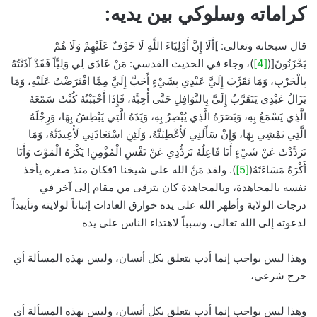
كراماته وسلوكي بين يديه:
قال سبحانه وتعالى: ]أَلَا إِنَّ أَوْلِيَاءَ اللَّهِ لَا خَوْفٌ عَلَيْهِمْ وَلَا هُمْ
يَحْزَنُونَ[(
[4]
)، وجاء في الحديث القدسي: مَنْ عَادَى لِي وَلِيَّاً فَقَدْ آذَنْتُهُ
بِالْحَرْبِ، وَمَا تَقَرَّبَ إِلَيَّ عَبْدِي بِشَيْءٍ أَحَبَّ إِلَيَّ مِمَّا افْتَرَضْتُ عَلَيْهِ، وَمَا
يَزَالُ عَبْدِي يَتَقَرَّبُ إِلَيَّ بِالنَّوَافِلِ حَتَّى أُحِبَّهُ، فَإِذَا أَحْبَبْتُهُ كُنْتُ سَمْعَهُ
الَّذِي يَسْمَعُ بِهِ، وَبَصَرَهُ الَّذِي يُبْصِرُ بِهِ، وَيَدَهُ الَّتِي يَبْطِشُ بِهَا، وَرِجْلَهُ
الَّتِي يَمْشِي بِهَا، وَإِنْ سَأَلَنِي لَأُعْطِيَنَّهُ، وَلَئِنِ اسْتَعَاذَنِي لَأُعِيذَنَّهُ، وَمَا
تَرَدَّدْتُ عَنْ شَيْءٍ أَنَا فَاعِلُهُ تَرَدُّدِي عَنْ نَفْسِ الْمُؤْمِنِ! يَكْرَهُ الْمَوْتَ وَأَنَا
أَكْرَهُ مَسَاءَتَهُ(
[5]
). ولقد مَنَّ الله على شيخنا 1فكان منذ صغره يأخذ
نفسه بالمجاهدة، وبالمجاهدة كان يترقى من مقام إلى آخر في
درجات الولاية وأظهر الله على يده خوارق العادات إثباتاً لولايته وتأييداً
لدعوته إلى الله تعالى، وسبباً لاهتداء الناس على يده
وهذا ليس بواجب إنما أدب يتعلق بكل أنسان، وليس بهذه المسألة أي
حرج شرعي،
وهذا ليس بواجب إنما أدب يتعلق بكل أنسان، وليس بهذه المسألة أي