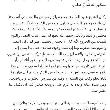
سيكون له شأنٌ عظيم.
وكان الشيخ عبيد لله1 منذ صغره يلازم مجلس والده، حتى أنه حدثنا
أن والدته رحمها الله كان تحاول منعه من الخروج ليلاً لصغر سنه،
فينتظر حتى تغيب عينها عنه فيخرج مسرعاً للتكية القادرية حيث
مجلس والده، وكانت رحمها الله تضع له على الباب البصل والثوم
لتمنعه من الخروج لأنه كان لا يحب رائحتهما، فهو لم يأكل البصل
والثوم منذ صغره، وما إن شب وقوي ساعده حتى بدأ يميل إلى
العزلة والخلوة والانقطاع إلى الله في سبيل تزكية النفس، والتقرب
من الله عز وجل، وهذا الأمر قد يستغربه البعض، غير أنك لو رأيت
البيئة التي كان يعيش فيها وعاينتها كما عايناها سوف تجد أن هذا
الامر طبيعي، فمجلس والده لا يخلو من الذكر والعلم ليل نهار، ولا
يكاد يخلو وقت من السنة إلا وفيه من يمارس الخلوات والرياضات،
ومن شدة عناية والده به عزم على تزويجه صغيراً قبل أن يكمل اثنا
عشر سنة،
ولقد أكرمه الله سبحانه وتعالى منها بسبعةٍ من الأولاد وثلاثٍ من
البنات أَمَّا الأولاد فهم: السيد الشيخ هشام والسيد الشيخ الجنيد