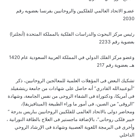
عضـو الاتحاد العالمي للفلكيين والروحانيين بفرنسا بعضويه رقم
2030
رئيس مركز البحوث والدراسات الفلكية بالمملكة المتحدة (أنجلترا)
بعضوية رقم 2233
وعضو مركز الفلك الدولي في المملكة العربية السعودية عام 1420
هــ بعضوية رقم 217
تشكيك البعض فى المؤهلات العلمية للمعالجين الروحانيين، ذكر
“أبوعبيدالله القادري” أنه حاصل على شهادات من جامعة ريتشفيلد
فى أمريكا، ودكتوراة فى الشفاء الروحى من نفس الجامعة، وشهادة
“الروقى” من الصين، فى أمور ما وراء الطبيعة (الميتافيزيقا)،
ومحاضر دولى بالاتحاد العالمى للفلكيين الروحانيين بباريس بدرجة “
خبير فلكى روحانى”، بالإضافة ماجستير فى العلاج بالطاقة النورانية ،
وأخرى فى البرمجة اللغوية العصبية وشهادة فى الإرشاد الروحي
الداخلي