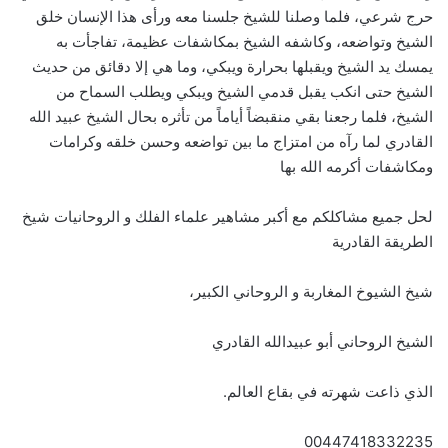
حرج شرعي، فلما وصلنا للشيخ جلسنا معه ورأى هذا الإنسان خلق
الشيخ وتواضعه، وكاشفه الشيخ بمكاشفات عظيمة، تفاجأت به
يمسك يد الشيخ ويقبلها بحرارة ويبكي، وما هي إلا دقائق من حديث
الشيخ حتى انكب يقبل قدمي الشيخ ويبكي ويطلب السماح من
الشيخ، فلما رجعنا بقي منقبضاً أياماً من تأثره بحال الشيخ عبيد الله
القادري لما رآه من امتزاج ما بين تواضعه وحسن خلقه وكرامات
ومكاشفات أكرمه الله بها
لحل جميع مشاكلكم مع أكبر مشاهير علماء الفلك و الروحانيات شيخ
الطريقة القادرية
شيخ الشيوخ المغاربة و الروحاني الكبير،
الشيخ الروحاني أبو عبيدالله القادري
الذي ذاعت شهرته في بقاع العالم.
00447418332235