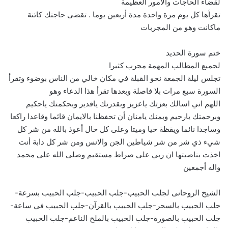
لقضاء الحاجات والامور العظيمة
تقرأها كل يوم مرة واحدة مدة أربعين يوما . تقضى حاجتك كائنة
ماكانت وهو من المجربات
ختم سورة الحديد
لجميع المطالب المهمة مجرب كثيرا
تجلس ليلة الجمعة نحو القبلة في مكان خالي من الناس بوضوء وتقرأ
السورة سبع مرات بلا فاصلة وبعدها تقرأ هذا الدعاء وهو
اللهم اني اسالك بعزتك ياعزيز وبقدرتك ياقدير وبحكمتك ياحكيم
وبرحمتك يارحيم وبمنك يامنان أن تحفظنا بالايمان قائما وقاعدا راكعا
وساجدا نائما ويقظة حيا وميتا وعلى كل حال أعوذ بالله من شر كل
شيء ذي شر من شر شياطين الجن والانس ومن شر كل دابة أنت
اخذت بناصيتها ان ربي على صراط مستقيم وصلى الله على محمد
واله أجمعين
الشيخ الروحانى لجلب الحبيب-جلب الحبيب-جلب الحبيب بسرعة-
جلب الحبيب بالسحر-جلب الحبيب بالقرآن-جلب الحبيب في ساعة-
جلب الحبيب بالصورة-جلب الحبيب بالملح الناعم-جلب الحبيب