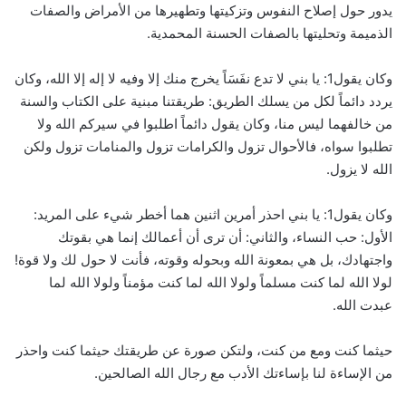
يدور حول إصلاح النفوس وتزكيتها وتطهيرها من الأمراض والصفات
الذميمة وتحليتها بالصفات الحسنة المحمدية.
وكان يقول1: يا بني لا تدع نفَسَاً يخرج منك إلا وفيه لا إله إلا الله، وكان
يردد دائماً لكل من يسلك الطريق: طريقتنا مبنية على الكتاب والسنة
من خالفهما ليس منا، وكان يقول دائماً اطلبوا في سيركم الله ولا
تطلبوا سواه، فالأحوال تزول والكرامات تزول والمنامات تزول ولكن
الله لا يزول.
وكان يقول1: يا بني احذر أمرين اثنين هما أخطر شيء على المريد:
الأول: حب النساء، والثاني: أن ترى أن أعمالك إنما هي بقوتك
واجتهادك، بل هي بمعونة الله وبحوله وقوته، فأنت لا حول لك ولا قوة!
لولا الله لما كنت مسلماً ولولا الله لما كنت مؤمناً ولولا الله لما
عبدت الله.
حيثما كنت ومع من كنت، ولتكن صورة عن طريقتك حيثما كنت واحذر
من الإساءة لنا بإساءتك الأدب مع رجال الله الصالحين.