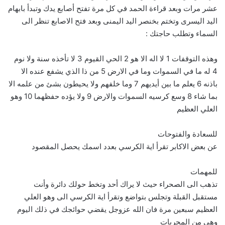
عشر مرات وبعد قراءة الحمد في كل مرة تفتح أصابع يدك وتبدأ بابهام
اليد اليسرى وتختم بخنصر اليد اليمنى وبعد فتح الاصابع تنظر الى
السماء وتطلب حاجتك :
وهذه التوقفات 1 لا اله الا هو 2 الحي القيوم 3 لا تأخذه سنة ولا نوم
4 له ما في السموات وما في الارض 5 من ذا الذي يشفع عنده الا
باذنه 6 يعلم ما بين أيديهم 7 وما خلفهم ولا يحيطون بشئ من علمه الا
بما شاء 8 وسع كرسيه السموات والارض 9 ولا يؤده حفظهما 10 وهو
العلي العظيم
للسعادة والفتوحات
عن بعض الاكابر تقرأ اية الكرسي بعدد اسمك يحصل المقصود
للمهمات
تذهب الى الصحراء حيث لا يراك أحد وتخط حولك دائرة وأنت
مستقبل القبلة وتجلس بتواضع وتقرأ اية الكرسي الى وهو العلي
العظيم سبعين مرة فان الله عزوجل يقضي حوائجك في ذلك اليوم
وهي من المجربات