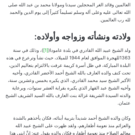
العالمين وقائد الغر المحجلين سيدنا ومولانا محمد بن عبد الله صلى
الله تعالى عليه وعلى آله وسلم تسليماً كثيراً إلى يوم الدين والحمد
لله رب العالمين.
ولادته ونشأته وزواجه وأولاده:
ولد الشيخ عبيد الله القادري في بلدة عامودا(
[1]
)، وذلك في سنة
1363للهجرة الموافق لعام 1944 للميلاد، حيث نشأ وترعرع في هذه
البلدة المباركة، في ظل أسرة كريمة عرفت بالالتزام بتعاليم الدين،
تحت كنف والده العارف بالله الشيخ أحمد الأخضر القادري، وأخيه
الأكبر الشيخ سيد محمد القادري، الذي يكبره بخمس وعشرين سنة،
وأخيه الشيخ عبد القهار الذي يكبره بقرابة العشر سنوات، وبرعاية
والدته السيدة الشريفة غزالة بنت العارف بالله السيد الشريف الشيخ
عثمان.
وكان والده الشيخ أحمد شديداً بتربية أبنائه، فكان يأخذهم بالشدة
والعزائم منذ نعومة أظفارهم، ولقد ظهرت على الشيخ عبيد الله
معالم الصلاح منذ نعومة أظفاره فكان والده يقول عنه: إنَّ ابني هذا