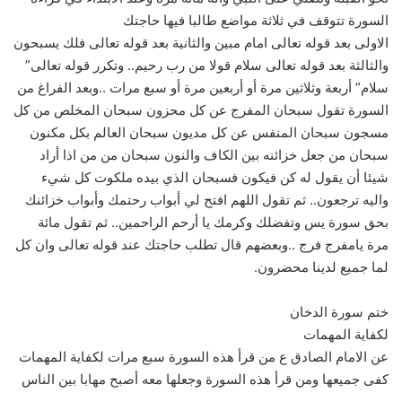
السورة تتوقف في ثلاثة مواضع طالبا فيها حاجتك
الاولى بعد قوله تعالى امام مبين والثانية بعد قوله تعالى فلك يسبحون
والثالثة بعد قوله تعالى سلام قولا من رب رحيم.. وتكرر قوله تعالى”
سلام” أربعة وثلاثين مرة أو أربعين مرة أو سبع مرات ..وبعد الفراغ من
السورة تقول سبحان المفرج عن كل محزون سبحان المخلص من كل
مسجون سبحان المنفس عن كل مديون سبحان العالم بكل مكنون
سبحان من جعل خزائنه بين الكاف والنون سبحان من من اذا أراد
شيئا أن يقول له كن فيكون فسبحان الذي بيده ملكوت كل شيء
واليه ترجعون.. ثم تقول اللهم افتح لي أبواب رحتمك وأبواب خزائنك
بحق سورة يس وتفضلك وكرمك يا أرحم الراحمين.. ثم تقول مائة
مرة يامفرج فرج ..وبعضهم قال تطلب حاجتك عند قوله تعالى وان كل
لما جميع لدينا محضرون.
ختم سورة الدخان
لكفاية المهمات
عن الامام الصادق ع من قرأ هذه السورة سبع مرات لكفاية المهمات
كفى جميعها ومن قرأ هذه السورة وجعلها معه أصبح مهابا بين الناس