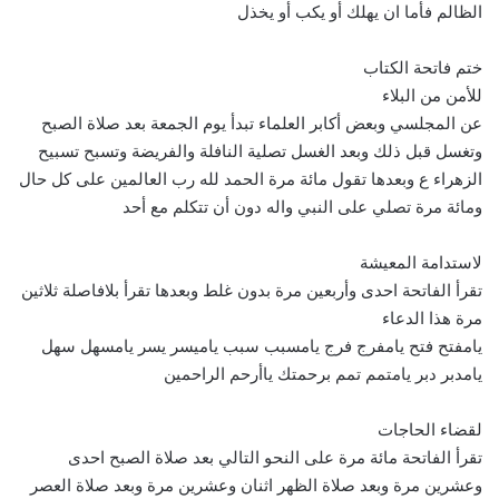
الظالم فأما ان يهلك أو يكب أو يخذل
ختم فاتحة الكتاب
للأمن من البلاء
عن المجلسي وبعض أكابر العلماء تبدأ يوم الجمعة بعد صلاة الصبح
وتغسل قبل ذلك وبعد الغسل تصلية النافلة والفريضة وتسبح تسبيح
الزهراء ع وبعدها تقول مائة مرة الحمد لله رب العالمين على كل حال
ومائة مرة تصلي على النبي واله دون أن تتكلم مع أحد
لاستدامة المعيشة
تقرأ الفاتحة احدى وأربعين مرة بدون غلط وبعدها تقرأ بلافاصلة ثلاثين
مرة هذا الدعاء
يامفتح فتح يامفرج فرج يامسبب سبب ياميسر يسر يامسهل سهل
يامدبر دبر يامتمم تمم برحمتك ياأرحم الراحمين
لقضاء الحاجات
تقرأ الفاتحة مائة مرة على النحو التالي بعد صلاة الصبح احدى
وعشرين مرة وبعد صلاة الظهر اثنان وعشرين مرة وبعد صلاة العصر