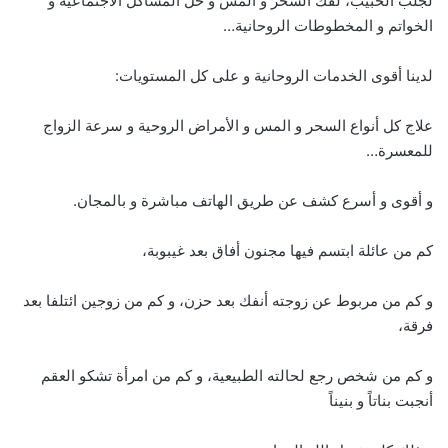
لجلب الحبيب، لفك السحر و المس و حل المشاكل الاجتماعية و
الخواتم و المخطوطات الروحانية…
لدينا أقوى الخدمات الروحانية و على كل المستويات:
علاج كل أنواع السحر و المس و الأمراض الروحية و سرعة الزواج
للمعسرة…
و أقوى و أسرع كشف عن طريق الهاتف مباشرة و بالمجان.
كم من عائلة ابتسم فيها مجنون أفاق بعد غيبوبة،
و كم من مربوط عن زوجته أنفك بعد حزن، و كم من زوجين ائتلفا بعد
فرقة،
و كم من شخص رجع لحالته الطبيعية، و كم من امرأة تشكو العقم
أنجبت بناتاً و بنيناً