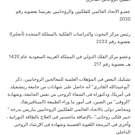
عضـو الاتحاد العالمي للفلكيين والروحانيين بفرنسا بعضويه رقم
2030
رئيس مركز البحوث والدراسات الفلكية بالمملكة المتحدة (أنجلترا)
بعضوية رقم 2233
وعضو مركز الفلك الدولي في المملكة العربية السعودية عام 1420
هــ بعضوية رقم 217
تشكيك البعض فى المؤهلات العلمية للمعالجين الروحانيين، ذكر
“أبوعبيدالله القادري” أنه حاصل على شهادات من جامعة ريتشفيلد
فى أمريكا، ودكتوراة فى الشفاء الروحى من نفس الجامعة، وشهادة
“الروقى” من الصين، فى أمور ما وراء الطبيعة (الميتافيزيقا)،
ومحاضر دولى بالاتحاد العالمى للفلكيين الروحانيين بباريس بدرجة “
خبير فلكى روحانى”، بالإضافة ماجستير فى العلاج بالطاقة النورانية ،
وأخرى فى البرمجة اللغوية العصبية وشهادة فى الإرشاد الروحي
الداخلي