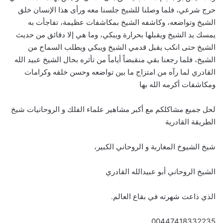
حرج شرعي، فلما وصلنا للشيخ جلسنا معه ورأى هذا الإنسان خلق
الشيخ وتواضعه، وكاشفه الشيخ بمكاشفات عظيمة، تفاجأت به
يمسك يد الشيخ ويقبلها بحرارة ويبكي، وما هي إلا دقائق من حديث
الشيخ حتى انكب يقبل قدمي الشيخ ويبكي ويطلب السماح من
الشيخ، فلما رجعنا بقي منقبضاً أياماً من تأثره بحال الشيخ عبيد الله
القادري لما رآه من امتزاج ما بين تواضعه وحسن خلقه وكرامات
ومكاشفات أكرمه الله بها
لحل جميع مشاكلكم مع أكبر مشاهير علماء الفلك و الروحانيات شيخ
الطريقة القادرية
شيخ الشيوخ المغاربة و الروحاني الكبير،
الشيخ الروحاني أبو عبيدالله القادري
الذي ذاعت شهرته في بقاع العالم.
00447418332235