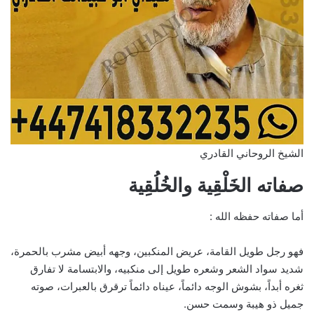
الشيخ الروحاني القادري
صفاته الخَلْقِية والخُلُقِية
أما صفاته حفظه الله :
فهو رجل طويل القامة، عريض المنكبين، وجهه أبيض مشرب بالحمرة،
شديد سواد الشعر وشعره طويل إلى منكبيه، والابتسامة لا تفارق
ثغره أبداً، بشوش الوجه دائماً، عيناه دائماً ترقرق بالعبرات، صوته
جميل ذو هيبة وسمت حسن.