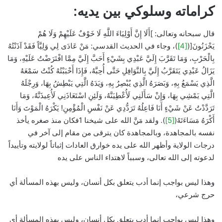
كراماته وسلوكي بين يديه:
قال سبحانه وتعالى: ]أَلَا إِنَّ أَوْلِيَاءَ اللَّهِ لَا خَوْفٌ عَلَيْهِمْ وَلَا هُمْ
يَحْزَنُونَ[(
[4]
)، وجاء في الحديث القدسي: مَنْ عَادَى لِي وَلِيَّاً فَقَدْ آذَنْتُهُ
بِالْحَرْبِ، وَمَا تَقَرَّبَ إِلَيَّ عَبْدِي بِشَيْءٍ أَحَبَّ إِلَيَّ مِمَّا افْتَرَضْتُ عَلَيْهِ، وَمَا
يَزَالُ عَبْدِي يَتَقَرَّبُ إِلَيَّ بِالنَّوَافِلِ حَتَّى أُحِبَّهُ، فَإِذَا أَحْبَبْتُهُ كُنْتُ سَمْعَهُ
الَّذِي يَسْمَعُ بِهِ، وَبَصَرَهُ الَّذِي يُبْصِرُ بِهِ، وَيَدَهُ الَّتِي يَبْطِشُ بِهَا، وَرِجْلَهُ
الَّتِي يَمْشِي بِهَا، وَإِنْ سَأَلَنِي لَأُعْطِيَنَّهُ، وَلَئِنِ اسْتَعَاذَنِي لَأُعِيذَنَّهُ، وَمَا
تَرَدَّدْتُ عَنْ شَيْءٍ أَنَا فَاعِلُهُ تَرَدُّدِي عَنْ نَفْسِ الْمُؤْمِنِ! يَكْرَهُ الْمَوْتَ وَأَنَا
أَكْرَهُ مَسَاءَتَهُ(
[5]
). ولقد مَنَّ الله على شيخنا 1فكان منذ صغره يأخذ
نفسه بالمجاهدة، وبالمجاهدة كان يترقى من مقام إلى آخر في
درجات الولاية وأظهر الله على يده خوارق العادات إثباتاً لولايته وتأييداً
لدعوته إلى الله تعالى، وسبباً لاهتداء الناس على يده
وهذا ليس بواجب إنما أدب يتعلق بكل أنسان، وليس بهذه المسألة أي
حرج شرعي،
وهذا ليس بواجب إنما أدب يتعلق بكل أنسان، وليس بهذه المسألة أي