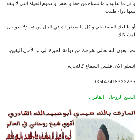
و كل ما تعانيه و ما تتمناه من حظ و نحس و هموم الحياة التي لا ينفع
معها دواء طبيب
أو طالعك المستقبلي و كل ما يخطر لك في البال من تساؤلات و حل
لمشاكلك…
نحن بعون الله تعالى نخرجك من دوامة الحيرة إلى بر الأمان اليقين.
اتصلوا الآن، فليس السماع كالتجربة.
00447418332235
الشيخ الروحاني القادري