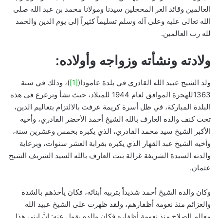
العالمين وقائد الغر المحجلين سيدنا ومولانا محمد بن عبد الله صلى
الله تعالى عليه وعلى آله وسلم تسليماً كثيراً إلى يوم الدين والحمد
لله رب العالمين.
ولادته ونشأته وزواجه وأولاده:
ولد الشيخ عبيد الله القادري في بلدة عامودا(
[1]
)، وذلك في سنة
1363للهجرة الموافق لعام 1944 للميلاد، حيث نشأ وترعرع في هذه
البلدة المباركة، في ظل أسرة كريمة عرفت بالالتزام بتعاليم الدين،
تحت كنف والده العارف بالله الشيخ أحمد الأخضر القادري، وأخيه
الأكبر الشيخ سيد محمد القادري، الذي يكبره بخمس وعشرين سنة،
وأخيه الشيخ عبد القهار الذي يكبره بقرابة العشر سنوات، وبرعاية
والدته السيدة الشريفة غزالة بنت العارف بالله السيد الشريف الشيخ
عثمان.
وكان والده الشيخ أحمد شديداً بتربية أبنائه، فكان يأخذهم بالشدة
والعزائم منذ نعومة أظفارهم، ولقد ظهرت على الشيخ عبيد الله
معالم الصلاح منذ نعومة أظفاره فكان والده يقول عنه: إنَّ ابني هذا