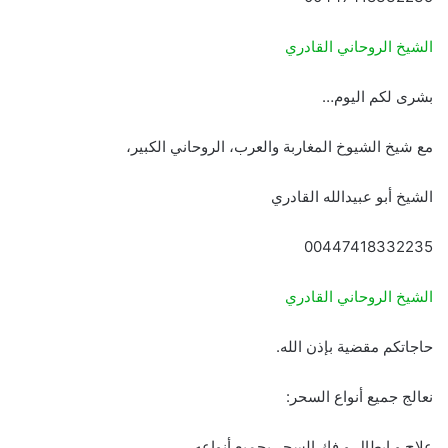
الشيخ الروحاني القادري
بشرى لكم اليوم…
مع شيخ الشيوخ المغاربة والعرب، الروحاني الكبير،
الشيخ أبو عبيدالله القادري
00447418332235
الشيخ الروحاني القادري
حاجاتكم مقضية بإذن الله.
نعالج جميع أنواع السحر:
علاج و إبطال و فك السحر بجميع أنواعه