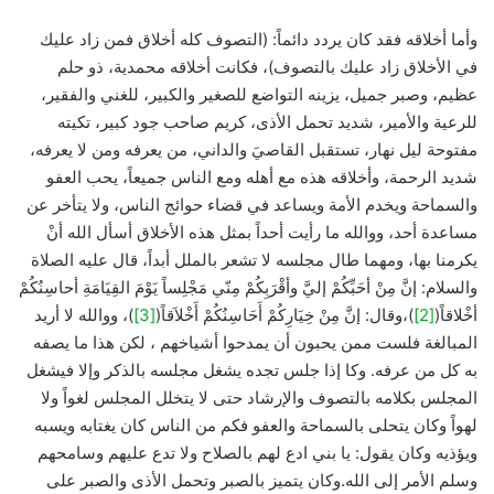
وأما أخلاقه فقد كان يردد دائماً: (التصوف كله أخلاق فمن زاد عليك
في الأخلاق زاد عليك بالتصوف)، فكانت أخلاقه محمدية، ذو حلم
عظيم، وصبر جميل، يزينه التواضع للصغير والكبير، للغني والفقير،
للرعية والأمير، شديد تحمل الأذى، كريم صاحب جود كبير، تكيته
مفتوحة ليل نهار، تستقبل القاصيَ والداني، من يعرفه ومن لا يعرفه،
شديد الرحمة، وأخلاقه هذه مع أهله ومع الناس جميعاً، يحب العفو
والسماحة ويخدم الأمة ويساعد في قضاء حوائج الناس، ولا يتأخر عن
مساعدة أحد، ووالله ما رأيت أحداً بمثل هذه الأخلاق أسأل الله أنْ
يكرمنا بها، ومهما طال مجلسه لا تشعر بالملل أبداً، قال عليه الصلاة
والسلام: إنَّ مِنْ أحَبِّكُمْ إليَّ وأقْرَبِكُمْ مِنّي مَجْلِساً يَوْمَ القِيَامَةِ أحاسِنُكُمْ
أخْلاقاً(
[2]
)،وقال: إنَّ مِنْ خِيَارِكُمْ أَحَاسِنُكُمْ أَخْلاَقاً(
[3]
)، ووالله لا أريد
المبالغة فلست ممن يحبون أن يمدحوا أشياخهم ، لكن هذا ما يصفه
به كل من عرفه. وكا إذا جلس تجده يشغل مجلسه بالذكر وإلا فيشغل
المجلس بكلامه بالتصوف والإرشاد حتى لا يتخلل المجلس لغواً ولا
لهواً وكان يتحلى بالسماحة والعفو فكم من الناس كان يغتابه ويسبه
ويؤذيه وكان يقول: يا بني ادع لهم بالصلاح ولا تدع عليهم وسامحهم
وسلم الأمر إلى الله.وكان يتميز بالصبر وتحمل الأذى والصبر على