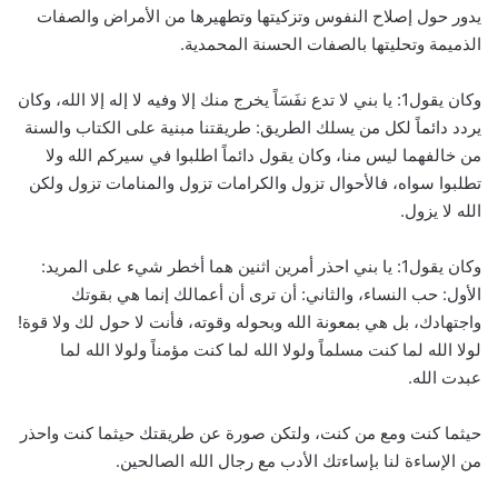
يدور حول إصلاح النفوس وتزكيتها وتطهيرها من الأمراض والصفات
الذميمة وتحليتها بالصفات الحسنة المحمدية.
وكان يقول1: يا بني لا تدع نفَسَاً يخرج منك إلا وفيه لا إله إلا الله، وكان
يردد دائماً لكل من يسلك الطريق: طريقتنا مبنية على الكتاب والسنة
من خالفهما ليس منا، وكان يقول دائماً اطلبوا في سيركم الله ولا
تطلبوا سواه، فالأحوال تزول والكرامات تزول والمنامات تزول ولكن
الله لا يزول.
وكان يقول1: يا بني احذر أمرين اثنين هما أخطر شيء على المريد:
الأول: حب النساء، والثاني: أن ترى أن أعمالك إنما هي بقوتك
واجتهادك، بل هي بمعونة الله وبحوله وقوته، فأنت لا حول لك ولا قوة!
لولا الله لما كنت مسلماً ولولا الله لما كنت مؤمناً ولولا الله لما
عبدت الله.
حيثما كنت ومع من كنت، ولتكن صورة عن طريقتك حيثما كنت واحذر
من الإساءة لنا بإساءتك الأدب مع رجال الله الصالحين.