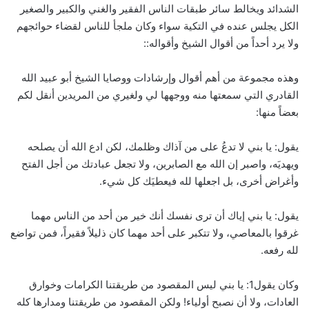
الشدائد ويخالط سائر طبقات الناس الفقير والغني والكبير والصغير
الكل يجلس عنده في التكية سواء وكان ملجأ للناس لقضاء حوائجهم
ولا يرد أحداً من أقوال الشيخ وأقواله::
وهذه مجموعة من أهم أقوال وإرشادات ووصايا الشيخ أبو عبيد الله
القادري التي سمعتها منه ووجهها لي ولغيري من المريدين أنقل لكم
بعضاً منها:
يقول: يا بني لا تدعُ على من آذاك وظلمك، لكن ادع الله أن يصلحه
ويهديَه، واصبر إن الله مع الصابرين، ولا تجعل عبادتك من أجل الفتح
وأغراض أخرى، بل اجعلها لله فيعطيَك كل شيء.
يقول: يا بني إياك أن ترى نفسك أنك خير من أحد من الناس مهما
غرقوا بالمعاصي، ولا تتكبر على أحد مهما كان ذليلاً فقيراً، فمن تواضع
لله رفعه.
وكان يقول1: يا بني ليس المقصود من طريقتنا الكرامات وخوارق
العادات، ولا أن نصبح أولياء! ولكن المقصود من طريقتنا ومدارها كله