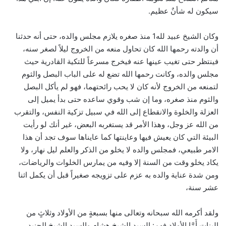
سيكون له شأنٌ عظيم.
وكان الشيخ عبيد لله1 منذ صغره يلازم مجلس والده، حتى أنه حدثنا
أن والدته رحمها الله كان تحاول منعه من الخروج ليلاً لصغر سنه،
فينتظر حتى تغيب عينها عنه فيخرج مسرعاً للتكية القادرية حيث
مجلس والده، وكانت رحمها الله تضع له على الباب البصل والثوم
لتمنعه من الخروج لأنه كان لا يحب رائحتهما، فهو لم يأكل البصل
والثوم منذ صغره، وما إن شب وقوي ساعده حتى بدأ يميل إلى
العزلة والخلوة والانقطاع إلى الله في سبيل تزكية النفس، والتقرب
من الله عز وجل، وهذا الأمر قد يستغربه البعض، غير أنك لو رأيت
البيئة التي كان يعيش فيها وعاينتها كما عايناها سوف تجد أن هذا
الامر طبيعي، فمجلس والده لا يخلو من الذكر والعلم ليل نهار، ولا
يكاد يخلو وقت من السنة إلا وفيه من يمارس الخلوات والرياضات،
ومن شدة عناية والده به عزم على تزويجه صغيراً قبل أن يكمل اثنا
عشر سنة،
ولقد أكرمه الله سبحانه وتعالى منها بسبعةٍ من الأولاد وثلاثٍ من
البنات أَمَّا الأولاد فهم: السيد الشيخ هشام والسيد الشيخ الجنيد