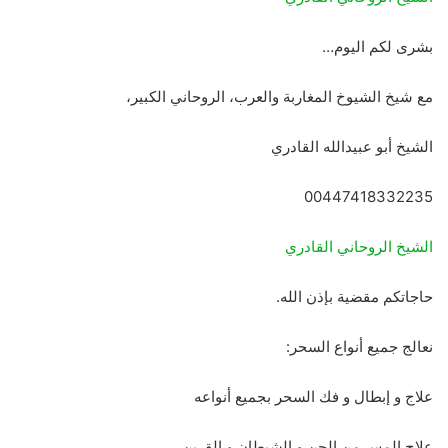
بشرى لكم اليوم…
مع شيخ الشيوخ المغاربة والعرب، الروحاني الكبير،
الشيخ أبو عبيدالله القادري
00447418332235
الشيخ الروحاني القادري
حاجاتكم مقضية بإذن الله.
نعالج جميع أنواع السحر:
علاج و إبطال و فك السحر بجميع أنواعه
علاج المس من الجن و الشيطان و القرين