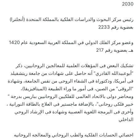
2030
رئيس مركز البحوث والدراسات الفلكية بالمملكة المتحدة (أنجلترا)
بعضوية رقم 2233
وعضو مركز الفلك الدولي في المملكة العربية السعودية عام 1420
هــ بعضوية رقم 217
تشكيك البعض فى المؤهلات العلمية للمعالجين الروحانيين، ذكر
“أبوعبيدالله القادري” أنه حاصل على شهادات من جامعة ريتشفيلد
فى أمريكا، ودكتوراة فى الشفاء الروحى من نفس الجامعة، وشهادة
“الروقى” من الصين، فى أمور ما وراء الطبيعة (الميتافيزيقا)،
ومحاضر دولى بالاتحاد العالمى للفلكيين الروحانيين بباريس بدرجة “
خبير فلكى روحانى”، بالإضافة ماجستير فى العلاج بالطاقة النورانية ،
وأخرى فى البرمجة اللغوية العصبية وشهادة فى الإرشاد الروحي
الداخلي
اخصائي الحسابات الفلكيه والطب الروحاني والمعالجه الروحانيه