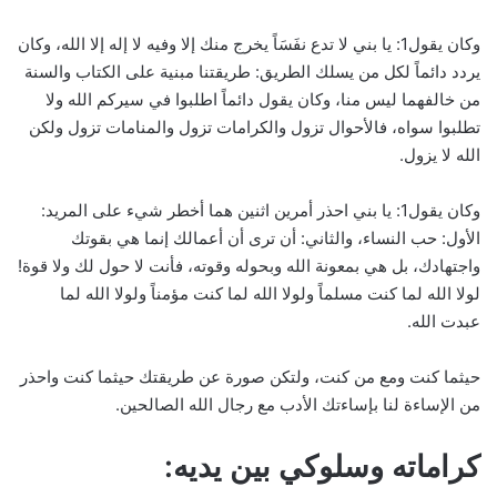
وكان يقول1: يا بني لا تدع نفَسَاً يخرج منك إلا وفيه لا إله إلا الله، وكان
يردد دائماً لكل من يسلك الطريق: طريقتنا مبنية على الكتاب والسنة
من خالفهما ليس منا، وكان يقول دائماً اطلبوا في سيركم الله ولا
تطلبوا سواه، فالأحوال تزول والكرامات تزول والمنامات تزول ولكن
الله لا يزول.
وكان يقول1: يا بني احذر أمرين اثنين هما أخطر شيء على المريد:
الأول: حب النساء، والثاني: أن ترى أن أعمالك إنما هي بقوتك
واجتهادك، بل هي بمعونة الله وبحوله وقوته، فأنت لا حول لك ولا قوة!
لولا الله لما كنت مسلماً ولولا الله لما كنت مؤمناً ولولا الله لما
عبدت الله.
حيثما كنت ومع من كنت، ولتكن صورة عن طريقتك حيثما كنت واحذر
من الإساءة لنا بإساءتك الأدب مع رجال الله الصالحين.
كراماته وسلوكي بين يديه: