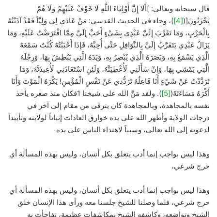
قال سبحانه وتعالى: ]أَلَا إِنَّ أَوْلِيَاءَ اللَّهِ لَا خَوْفٌ عَلَيْهِمْ وَلَا هُمْ
يَحْزَنُونَ[(
[4]
)، وجاء في الحديث القدسي: مَنْ عَادَى لِي وَلِيَّاً فَقَدْ آذَنْتُهُ
بِالْحَرْبِ، وَمَا تَقَرَّبَ إِلَيَّ عَبْدِي بِشَيْءٍ أَحَبَّ إِلَيَّ مِمَّا افْتَرَضْتُ عَلَيْهِ، وَمَا
يَزَالُ عَبْدِي يَتَقَرَّبُ إِلَيَّ بِالنَّوَافِلِ حَتَّى أُحِبَّهُ، فَإِذَا أَحْبَبْتُهُ كُنْتُ سَمْعَهُ
الَّذِي يَسْمَعُ بِهِ، وَبَصَرَهُ الَّذِي يُبْصِرُ بِهِ، وَيَدَهُ الَّتِي يَبْطِشُ بِهَا، وَرِجْلَهُ
الَّتِي يَمْشِي بِهَا، وَإِنْ سَأَلَنِي لَأُعْطِيَنَّهُ، وَلَئِنِ اسْتَعَاذَنِي لَأُعِيذَنَّهُ، وَمَا
تَرَدَّدْتُ عَنْ شَيْءٍ أَنَا فَاعِلُهُ تَرَدُّدِي عَنْ نَفْسِ الْمُؤْمِنِ! يَكْرَهُ الْمَوْتَ وَأَنَا
أَكْرَهُ مَسَاءَتَهُ(
[5]
). ولقد مَنَّ الله على شيخنا 1فكان منذ صغره يأخذ
نفسه بالمجاهدة، وبالمجاهدة كان يترقى من مقام إلى آخر في
درجات الولاية وأظهر الله على يده خوارق العادات إثباتاً لولايته وتأييداً
لدعوته إلى الله تعالى، وسبباً لاهتداء الناس على يده
وهذا ليس بواجب إنما أدب يتعلق بكل أنسان، وليس بهذه المسألة أي
حرج شرعي،
وهذا ليس بواجب إنما أدب يتعلق بكل أنسان، وليس بهذه المسألة أي
حرج شرعي، فلما وصلنا للشيخ جلسنا معه ورأى هذا الإنسان خلق
الشيخ وتواضعه، وكاشفه الشيخ بمكاشفات عظيمة، تفاجأت به