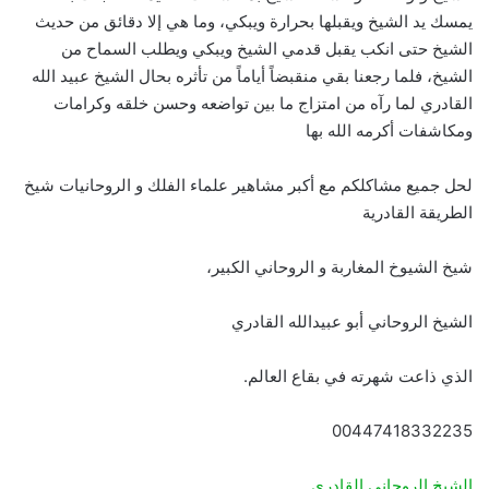
يمسك يد الشيخ ويقبلها بحرارة ويبكي، وما هي إلا دقائق من حديث
الشيخ حتى انكب يقبل قدمي الشيخ ويبكي ويطلب السماح من
الشيخ، فلما رجعنا بقي منقبضاً أياماً من تأثره بحال الشيخ عبيد الله
القادري لما رآه من امتزاج ما بين تواضعه وحسن خلقه وكرامات
ومكاشفات أكرمه الله بها
لحل جميع مشاكلكم مع أكبر مشاهير علماء الفلك و الروحانيات شيخ
الطريقة القادرية
شيخ الشيوخ المغاربة و الروحاني الكبير،
الشيخ الروحاني أبو عبيدالله القادري
الذي ذاعت شهرته في بقاع العالم.
00447418332235
الشيخ الروحاني القادري