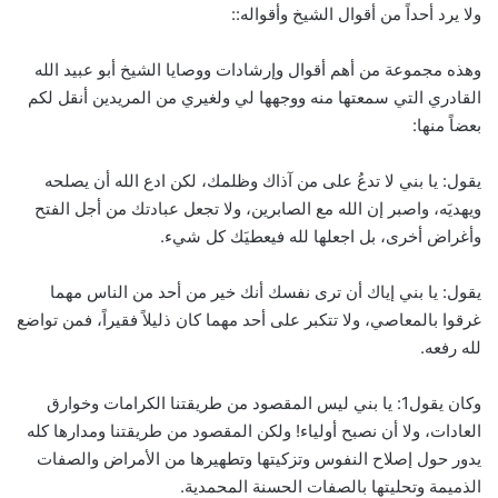
ولا يرد أحداً من أقوال الشيخ وأقواله::
وهذه مجموعة من أهم أقوال وإرشادات ووصايا الشيخ أبو عبيد الله
القادري التي سمعتها منه ووجهها لي ولغيري من المريدين أنقل لكم
بعضاً منها:
يقول: يا بني لا تدعُ على من آذاك وظلمك، لكن ادع الله أن يصلحه
ويهديَه، واصبر إن الله مع الصابرين، ولا تجعل عبادتك من أجل الفتح
وأغراض أخرى، بل اجعلها لله فيعطيَك كل شيء.
يقول: يا بني إياك أن ترى نفسك أنك خير من أحد من الناس مهما
غرقوا بالمعاصي، ولا تتكبر على أحد مهما كان ذليلاً فقيراً، فمن تواضع
لله رفعه.
وكان يقول1: يا بني ليس المقصود من طريقتنا الكرامات وخوارق
العادات، ولا أن نصبح أولياء! ولكن المقصود من طريقتنا ومدارها كله
يدور حول إصلاح النفوس وتزكيتها وتطهيرها من الأمراض والصفات
الذميمة وتحليتها بالصفات الحسنة المحمدية.