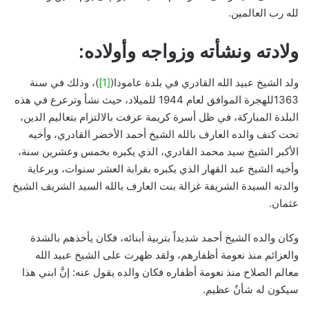
لله رب العالمين.
ولادته ونشأته وزواجه وأولاده:
ولد الشيخ عبيد الله القادري في بلدة عامودا(
[1]
)، وذلك في سنة
1363للهجرة الموافق لعام 1944 للميلاد، حيث نشأ وترعرع في هذه
البلدة المباركة، في ظل أسرة كريمة عرفت بالالتزام بتعاليم الدين،
تحت كنف والده العارف بالله الشيخ أحمد الأخضر القادري، وأخيه
الأكبر الشيخ سيد محمد القادري، الذي يكبره بخمس وعشرين سنة،
وأخيه الشيخ عبد القهار الذي يكبره بقرابة العشر سنوات، وبرعاية
والدته السيدة الشريفة غزالة بنت العارف بالله السيد الشريف الشيخ
عثمان.
وكان والده الشيخ أحمد شديداً بتربية أبنائه، فكان يأخذهم بالشدة
والعزائم منذ نعومة أظفارهم، ولقد ظهرت على الشيخ عبيد الله
معالم الصلاح منذ نعومة أظفاره فكان والده يقول عنه: إنَّ ابني هذا
سيكون له شأنٌ عظيم.