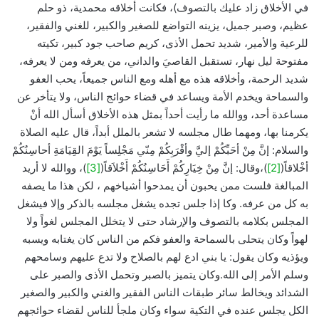
في الأخلاق زاد عليك بالتصوف)، فكانت أخلاقه محمدية، ذو حلم
عظيم، وصبر جميل، يزينه التواضع للصغير والكبير، للغني والفقير،
للرعية والأمير، شديد تحمل الأذى، كريم صاحب جود كبير، تكيته
مفتوحة ليل نهار، تستقبل القاصيَ والداني، من يعرفه ومن لا يعرفه،
شديد الرحمة، وأخلاقه هذه مع أهله ومع الناس جميعاً، يحب العفو
والسماحة ويخدم الأمة ويساعد في قضاء حوائج الناس، ولا يتأخر عن
مساعدة أحد، ووالله ما رأيت أحداً بمثل هذه الأخلاق أسأل الله أنْ
يكرمنا بها، ومهما طال مجلسه لا تشعر بالملل أبداً، قال عليه الصلاة
والسلام: إنَّ مِنْ أحَبِّكُمْ إليَّ وأقْرَبِكُمْ مِنّي مَجْلِساً يَوْمَ القِيَامَةِ أحاسِنُكُمْ
أخْلاقاً(
[2]
)،وقال: إنَّ مِنْ خِيَارِكُمْ أَحَاسِنُكُمْ أَخْلاَقاً(
[3]
)، ووالله لا أريد
المبالغة فلست ممن يحبون أن يمدحوا أشياخهم ، لكن هذا ما يصفه
به كل من عرفه. وكا إذا جلس تجده يشغل مجلسه بالذكر وإلا فيشغل
المجلس بكلامه بالتصوف والإرشاد حتى لا يتخلل المجلس لغواً ولا
لهواً وكان يتحلى بالسماحة والعفو فكم من الناس كان يغتابه ويسبه
ويؤذيه وكان يقول: يا بني ادع لهم بالصلاح ولا تدع عليهم وسامحهم
وسلم الأمر إلى الله.وكان يتميز بالصبر وتحمل الأذى والصبر على
الشدائد ويخالط سائر طبقات الناس الفقير والغني والكبير والصغير
الكل يجلس عنده في التكية سواء وكان ملجأ للناس لقضاء حوائجهم