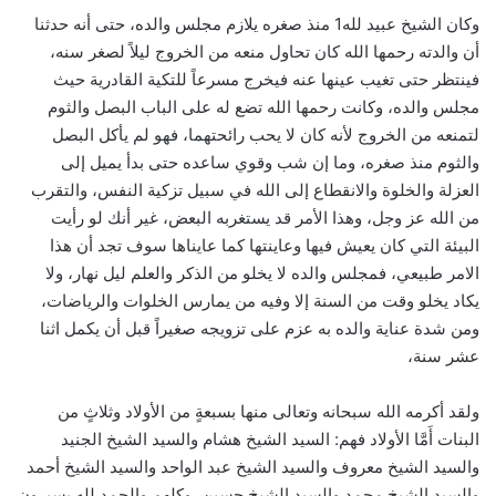
وكان الشيخ عبيد لله1 منذ صغره يلازم مجلس والده، حتى أنه حدثنا
أن والدته رحمها الله كان تحاول منعه من الخروج ليلاً لصغر سنه،
فينتظر حتى تغيب عينها عنه فيخرج مسرعاً للتكية القادرية حيث
مجلس والده، وكانت رحمها الله تضع له على الباب البصل والثوم
لتمنعه من الخروج لأنه كان لا يحب رائحتهما، فهو لم يأكل البصل
والثوم منذ صغره، وما إن شب وقوي ساعده حتى بدأ يميل إلى
العزلة والخلوة والانقطاع إلى الله في سبيل تزكية النفس، والتقرب
من الله عز وجل، وهذا الأمر قد يستغربه البعض، غير أنك لو رأيت
البيئة التي كان يعيش فيها وعاينتها كما عايناها سوف تجد أن هذا
الامر طبيعي، فمجلس والده لا يخلو من الذكر والعلم ليل نهار، ولا
يكاد يخلو وقت من السنة إلا وفيه من يمارس الخلوات والرياضات،
ومن شدة عناية والده به عزم على تزويجه صغيراً قبل أن يكمل اثنا
عشر سنة،
ولقد أكرمه الله سبحانه وتعالى منها بسبعةٍ من الأولاد وثلاثٍ من
البنات أَمَّا الأولاد فهم: السيد الشيخ هشام والسيد الشيخ الجنيد
والسيد الشيخ معروف والسيد الشيخ عبد الواحد والسيد الشيخ أحمد
والسيد الشيخ محمد والسيد الشيخ حسين، وكلهم والحمد لله يسيرون