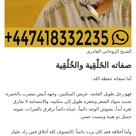
الشيخ الروحاني القادري
صفاته الخَلْقِية والخُلُقِية
أما صفاته حفظه الله :
فهو رجل طويل القامة، عريض المنكبين، وجهه أبيض مشرب بالحمرة،
شديد سواد الشعر وشعره طويل إلى منكبيه، والابتسامة لا تفارق
ثغره أبداً، بشوش الوجه دائماً، عيناه دائماً ترقرق بالعبرات، صوته
جميل ذو هيبة وسمت حسن.
وأما أخلاقه فقد كان يردد دائماً: (التصوف كله أخلاق فمن زاد عليك