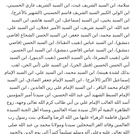
سلامة، ابن السيد الشريف غيث، ابن السيد الشريف غازي الحسيني،
ابن الولي الكبير السيد الشريف قاسم الحسيني (الشهير بالأعرج)،
ابن السيد يحيى، ابن السيد إسماعيل، ابن السيد هاشم، ابن السيد
عبد الله، ابن السيد شريف، ابن السيد الأمير عجلان، ابن السيد علي،
ابن السيد محمد، ابن السيد جعفر، ابن السيد الحسن الشجاع (قاضي
دمشق)، ابن السيد عباس (نقيب النقباء)، ابن السيد الحسن (قاضي
دمشق)، ابن السيد عباس (قاضي دمشق)، ابن السيد أبي الحسين
علي (نقيب البصرة)، بابن السيـد الحسن (نقيب الدينور)، ابن السيد
أبي الحسن الحسين (قتيل الجن)، ابن السيد علي (أبي الجن، لقب
بذلك لشدة هيبته)، ابن السيد محمد، ابن السيد علي، ابن السيد الإمام
إسماعيل الأكبر (الأعرج) ، ابن السيد الإمام جعفر الصادق، ابن السيد
الإمام محمد الباقر ، ابن السيد الإمام علي زين العابدين ، ابن السيد
الإمام السبط الشهيد أبي عبد الله الحسين، ابن سيدنا أمير المؤمنين
أسد الله الغالب الإمام علي بن أبي طالب كرم الله تعالى وجهه، زوج
الطاهرة النقية أم الآل سيدة نساء العالمين ونساء أهل الجنة السيدة
البتول فاطمة الزهراء عليها من الله الرضا والسلام، بنت رسول رب
العالمين وقائد الغر المحجلين سيدنا ومولانا محمد بن عبد الله صلى
الله تعالى عليه وعلى آله وسلم تسليماً كثيراً إلى يوم الدين والحمد