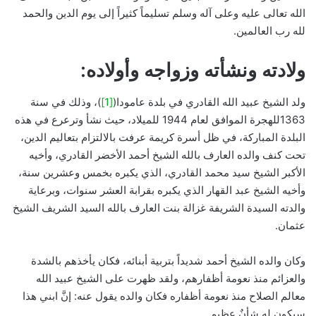
الله تعالى عليه وعلى آله وسلم تسليماً كثيراً إلى يوم الدين والحمد
لله رب العالمين.
ولادته ونشأته وزواجه وأولاده:
ولد الشيخ عبيد الله القادري في بلدة عامودا(
[1]
)، وذلك في سنة
1363للهجرة الموافق لعام 1944 للميلاد، حيث نشأ وترعرع في هذه
البلدة المباركة، في ظل أسرة كريمة عرفت بالالتزام بتعاليم الدين،
تحت كنف والده العارف بالله الشيخ أحمد الأخضر القادري، وأخيه
الأكبر الشيخ سيد محمد القادري، الذي يكبره بخمس وعشرين سنة،
وأخيه الشيخ عبد القهار الذي يكبره بقرابة العشر سنوات، وبرعاية
والدته السيدة الشريفة غزالة بنت العارف بالله السيد الشريف الشيخ
عثمان.
وكان والده الشيخ أحمد شديداً بتربية أبنائه، فكان يأخذهم بالشدة
والعزائم منذ نعومة أظفارهم، ولقد ظهرت على الشيخ عبيد الله
معالم الصلاح منذ نعومة أظفاره فكان والده يقول عنه: إنَّ ابني هذا
سيكون له شأنٌ عظيم.