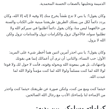
الذميمة وتحليتها بالصفات الحسنة المحمدية.
وكان يقول1: يا بني لا تدع نفَسَاً يخرج منك إلا وفيه لا إله إلا الله، وكان
يردد دائماً لكل من يسلك الطريق: طريقتنا مبنية على الكتاب والسنة
من خالفهما ليس منا، وكان يقول دائماً اطلبوا في سيركم الله ولا
تطلبوا سواه، فالأحوال تزول والكرامات تزول والمنامات تزول ولكن
الله لا يزول.
وكان يقول1: يا بني احذر أمرين اثنين هما أخطر شيء على المريد:
الأول: حب النساء، والثاني: أن ترى أن أعمالك إنما هي بقوتك
واجتهادك، بل هي بمعونة الله وبحوله وقوته، فأنت لا حول لك ولا قوة!
لولا الله لما كنت مسلماً ولولا الله لما كنت مؤمناً ولولا الله لما
عبدت الله.
حيثما كنت ومع من كنت، ولتكن صورة عن طريقتك حيثما كنت واحذر
من الإساءة لنا بإساءتك الأدب مع رجال الله الصالحين.
كراماته وسلوكي بين يديه: