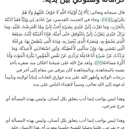
قال سبحانه وتعالى: ]أَلَا إِنَّ أَوْلِيَاءَ اللَّهِ لَا خَوْفٌ عَلَيْهِمْ وَلَا هُمْ
يَحْزَنُونَ[(
[4]
)، وجاء في الحديث القدسي: مَنْ عَادَى لِي وَلِيَّاً فَقَدْ آذَنْتُهُ
بِالْحَرْبِ، وَمَا تَقَرَّبَ إِلَيَّ عَبْدِي بِشَيْءٍ أَحَبَّ إِلَيَّ مِمَّا افْتَرَضْتُ عَلَيْهِ، وَمَا
يَزَالُ عَبْدِي يَتَقَرَّبُ إِلَيَّ بِالنَّوَافِلِ حَتَّى أُحِبَّهُ، فَإِذَا أَحْبَبْتُهُ كُنْتُ سَمْعَهُ
الَّذِي يَسْمَعُ بِهِ، وَبَصَرَهُ الَّذِي يُبْصِرُ بِهِ، وَيَدَهُ الَّتِي يَبْطِشُ بِهَا، وَرِجْلَهُ
الَّتِي يَمْشِي بِهَا، وَإِنْ سَأَلَنِي لَأُعْطِيَنَّهُ، وَلَئِنِ اسْتَعَاذَنِي لَأُعِيذَنَّهُ، وَمَا
تَرَدَّدْتُ عَنْ شَيْءٍ أَنَا فَاعِلُهُ تَرَدُّدِي عَنْ نَفْسِ الْمُؤْمِنِ! يَكْرَهُ الْمَوْتَ وَأَنَا
أَكْرَهُ مَسَاءَتَهُ(
[5]
). ولقد مَنَّ الله على شيخنا 1فكان منذ صغره يأخذ
نفسه بالمجاهدة، وبالمجاهدة كان يترقى من مقام إلى آخر في
درجات الولاية وأظهر الله على يده خوارق العادات إثباتاً لولايته وتأييداً
لدعوته إلى الله تعالى، وسبباً لاهتداء الناس على يده
وهذا ليس بواجب إنما أدب يتعلق بكل أنسان، وليس بهذه المسألة أي
حرج شرعي،
وهذا ليس بواجب إنما أدب يتعلق بكل أنسان، وليس بهذه المسألة أي
حرج شرعي، فلما وصلنا للشيخ جلسنا معه ورأى هذا الإنسان خلق