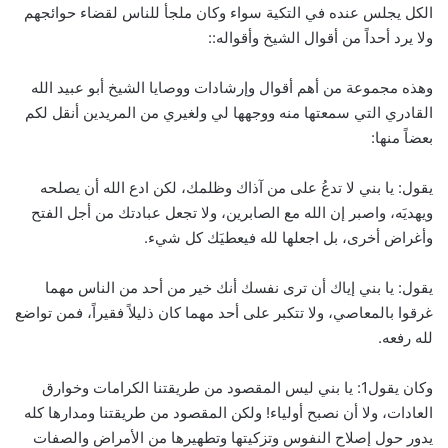
الكل يجلس عنده في التكية سواء وكان ملجأ للناس لقضاء حوائجهم
ولا يرد أحداً من أقوال الشيخ وأقواله::
وهذه مجموعة من أهم أقوال وإرشادات ووصايا الشيخ أبو عبيد الله
القادري التي سمعتها منه ووجهها لي ولغيري من المريدين أنقل لكم
بعضاً منها:
يقول: يا بني لا تدعُ على من آذاك وظلمك، لكن ادع الله أن يصلحه
ويهديَه، واصبر إن الله مع الصابرين، ولا تجعل عبادتك من أجل الفتح
وأغراض أخرى، بل اجعلها لله فيعطيَك كل شيء.
يقول: يا بني إياك أن ترى نفسك أنك خير من أحد من الناس مهما
غرقوا بالمعاصي، ولا تتكبر على أحد مهما كان ذليلاً فقيراً، فمن تواضع
لله رفعه.
وكان يقول1: يا بني ليس المقصود من طريقتنا الكرامات وخوارق
العادات، ولا أن نصبح أولياء! ولكن المقصود من طريقتنا ومدارها كله
يدور حول إصلاح النفوس وتزكيتها وتطهيرها من الأمراض والصفات