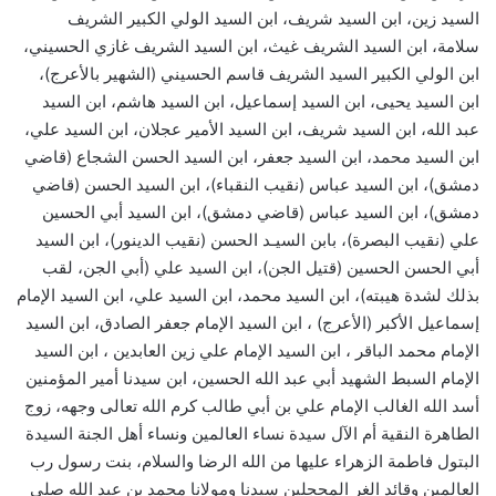
السيد زين، ابن السيد شريف، ابن السيد الولي الكبير الشريف
سلامة، ابن السيد الشريف غيث، ابن السيد الشريف غازي الحسيني،
ابن الولي الكبير السيد الشريف قاسم الحسيني (الشهير بالأعرج)،
ابن السيد يحيى، ابن السيد إسماعيل، ابن السيد هاشم، ابن السيد
عبد الله، ابن السيد شريف، ابن السيد الأمير عجلان، ابن السيد علي،
ابن السيد محمد، ابن السيد جعفر، ابن السيد الحسن الشجاع (قاضي
دمشق)، ابن السيد عباس (نقيب النقباء)، ابن السيد الحسن (قاضي
دمشق)، ابن السيد عباس (قاضي دمشق)، ابن السيد أبي الحسين
علي (نقيب البصرة)، بابن السيـد الحسن (نقيب الدينور)، ابن السيد
أبي الحسن الحسين (قتيل الجن)، ابن السيد علي (أبي الجن، لقب
بذلك لشدة هيبته)، ابن السيد محمد، ابن السيد علي، ابن السيد الإمام
إسماعيل الأكبر (الأعرج) ، ابن السيد الإمام جعفر الصادق، ابن السيد
الإمام محمد الباقر ، ابن السيد الإمام علي زين العابدين ، ابن السيد
الإمام السبط الشهيد أبي عبد الله الحسين، ابن سيدنا أمير المؤمنين
أسد الله الغالب الإمام علي بن أبي طالب كرم الله تعالى وجهه، زوج
الطاهرة النقية أم الآل سيدة نساء العالمين ونساء أهل الجنة السيدة
البتول فاطمة الزهراء عليها من الله الرضا والسلام، بنت رسول رب
العالمين وقائد الغر المحجلين سيدنا ومولانا محمد بن عبد الله صلى