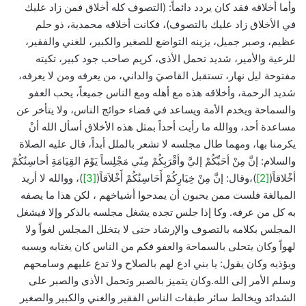
وأما أخلاقه فقد كان يردد دائماً: (التصوف كله أخلاق فمن زاد عليك
في الأخلاق زاد عليك بالتصوف)، فكانت أخلاقه محمدية، ذو حلم
عظيم، وصبر جميل، يزينه التواضع للصغير والكبير، للغني والفقير،
للرعية والأمير، شديد تحمل الأذى، كريم صاحب جود كبير، تكيته
مفتوحة ليل نهار، تستقبل القاصيَ والداني، من يعرفه ومن لا يعرفه،
شديد الرحمة، وأخلاقه هذه مع أهله ومع الناس جميعاً، يحب العفو
والسماحة ويخدم الأمة ويساعد في قضاء حوائج الناس، ولا يتأخر عن
مساعدة أحد، ووالله ما رأيت أحداً بمثل هذه الأخلاق أسأل الله أنْ
يكرمنا بها، ومهما طال مجلسه لا تشعر بالملل أبداً، قال عليه الصلاة
والسلام: إنَّ مِنْ أحَبِّكُمْ إليَّ وأقْرَبِكُمْ مِنّي مَجْلِساً يَوْمَ القِيَامَةِ أحاسِنُكُمْ
أخْلاقاً(
[2]
)،وقال: إنَّ مِنْ خِيَارِكُمْ أَحَاسِنُكُمْ أَخْلاَقاً(
[3]
)، ووالله لا أريد
المبالغة فلست ممن يحبون أن يمدحوا أشياخهم ، لكن هذا ما يصفه
به كل من عرفه. وكا إذا جلس تجده يشغل مجلسه بالذكر وإلا فيشغل
المجلس بكلامه بالتصوف والإرشاد حتى لا يتخلل المجلس لغواً ولا
لهواً وكان يتحلى بالسماحة والعفو فكم من الناس كان يغتابه ويسبه
ويؤذيه وكان يقول: يا بني ادع لهم بالصلاح ولا تدع عليهم وسامحهم
وسلم الأمر إلى الله.وكان يتميز بالصبر وتحمل الأذى والصبر على
الشدائد ويخالط سائر طبقات الناس الفقير والغني والكبير والصغير