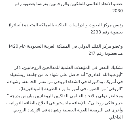
عضـو الاتحاد العالمي للفلكيين والروحانيين بفرنسا بعضويه رقم
2030
رئيس مركز البحوث والدراسات الفلكية بالمملكة المتحدة (أنجلترا)
بعضوية رقم 2233
وعضو مركز الفلك الدولي في المملكة العربية السعودية عام 1420
هــ بعضوية رقم 217
تشكيك البعض فى المؤهلات العلمية للمعالجين الروحانيين، ذكر
“أبوعبيدالله القادري” أنه حاصل على شهادات من جامعة ريتشفيلد
فى أمريكا، ودكتوراة فى الشفاء الروحى من نفس الجامعة، وشهادة
“الروقى” من الصين، فى أمور ما وراء الطبيعة (الميتافيزيقا)،
ومحاضر دولى بالاتحاد العالمى للفلكيين الروحانيين بباريس بدرجة “
خبير فلكى روحانى”، بالإضافة ماجستير فى العلاج بالطاقة النورانية ،
وأخرى فى البرمجة اللغوية العصبية وشهادة فى الإرشاد الروحي
الداخلي