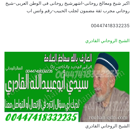
اكبر شيخ ومعالج روحانى-اشهرشيخ روحانى فى الوطن العربى-شيخ
روحاني مجرب ثقة مضمون لجلب الحبيب-رقم واتس اب
00447418332235
الشيخ الروحاني القادري
الشيخ الروحاني القادري