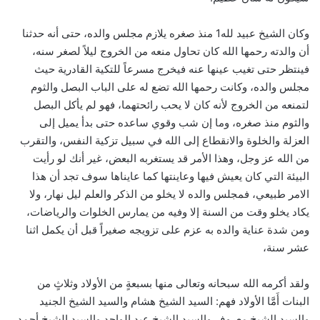
وكان الشيخ عبيد لله1 منذ صغره يلازم مجلس والده، حتى أنه حدثنا
أن والدته رحمها الله كان تحاول منعه من الخروج ليلاً لصغر سنه،
فينتظر حتى تغيب عينها عنه فيخرج مسرعاً للتكية القادرية حيث
مجلس والده، وكانت رحمها الله تضع له على الباب البصل والثوم
لتمنعه من الخروج لأنه كان لا يحب رائحتهما، فهو لم يأكل البصل
والثوم منذ صغره، وما إن شب وقوي ساعده حتى بدأ يميل إلى
العزلة والخلوة والانقطاع إلى الله في سبيل تزكية النفس، والتقرب
من الله عز وجل، وهذا الأمر قد يستغربه البعض، غير أنك لو رأيت
البيئة التي كان يعيش فيها وعاينتها كما عايناها سوف تجد أن هذا
الامر طبيعي، فمجلس والده لا يخلو من الذكر والعلم ليل نهار، ولا
يكاد يخلو وقت من السنة إلا وفيه من يمارس الخلوات والرياضات،
ومن شدة عناية والده به عزم على تزويجه صغيراً قبل أن يكمل اثنا
عشر سنة،
ولقد أكرمه الله سبحانه وتعالى منها بسبعةٍ من الأولاد وثلاثٍ من
البنات أَمَّا الأولاد فهم: السيد الشيخ هشام والسيد الشيخ الجنيد
والسيد الشيخ معروف والسيد الشيخ عبد الواحد والسيد الشيخ أحمد