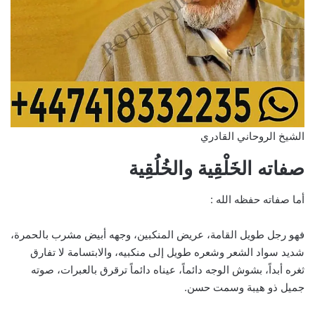
الشيخ الروحاني القادري
صفاته الخَلْقِية والخُلُقِية
أما صفاته حفظه الله :
فهو رجل طويل القامة، عريض المنكبين، وجهه أبيض مشرب بالحمرة،
شديد سواد الشعر وشعره طويل إلى منكبيه، والابتسامة لا تفارق
ثغره أبداً، بشوش الوجه دائماً، عيناه دائماً ترقرق بالعبرات، صوته
جميل ذو هيبة وسمت حسن.