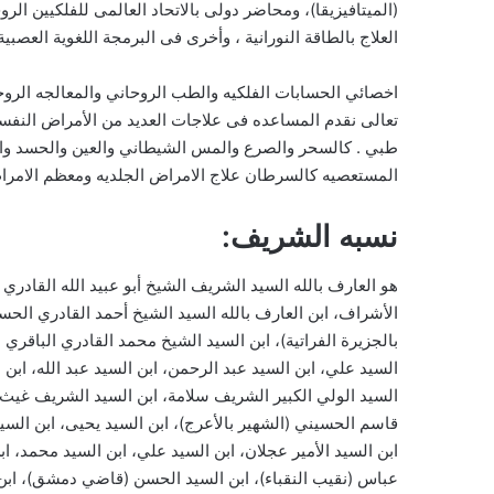
(الميتافيزيقا)، ومحاضر دولى بالاتحاد العالمى للفلكيين ال
العلاج بالطاقة النورانية ، وأخرى فى البرمجة اللغوية العصب
اخصائي الحسابات الفلكيه والطب الروحاني والمعالجه الروحان
تعالى نقدم المساعده فى علاجات العديد من الأمراض النفسي
طبي . كالسحر والصرع والمس الشيطاني والعين والحسد والاس
المستعصيه كالسرطان علاج الامراض الجلديه ومعظم الامرا
نسبه الشريف:
هو العارف بالله السيد الشريف الشيخ أبو عبيد الله القادري
الأشراف، ابن العارف بالله السيد الشيخ أحمد القادري الحس
بالجزيرة الفراتية)، ابن السيد الشيخ محمد القادري الباقري 
السيد علي، ابن السيد عبد الرحمن، ابن السيد عبد الله، ابن 
السيد الولي الكبير الشريف سلامة، ابن السيد الشريف غيث،
قاسم الحسيني (الشهير بالأعرج)، ابن السيد يحيى، ابن السي
ابن السيد الأمير عجلان، ابن السيد علي، ابن السيد محمد، 
عباس (نقيب النقباء)، ابن السيد الحسن (قاضي دمشق)، اب