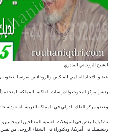
الشيخ الروحاني القادري
عضـو الاتحاد العالمي للفلكيين والروحانيين بفرنسا بعضويه رقم 0
رئيس مركز البحوث والدراسات الفلكية بالمملكة المتحدة (أنجلت
وعضو مركز الفلك الدولي في المملكة العربية السعودية عام 1420 هــ بعضوية رقم 17
تشكيك البعض فى المؤهلات العلمية للمعالجين الروحانيين، 
ريتشفيلد فى أمريكا، ودكتوراة فى الشفاء الروحى من نفس ا