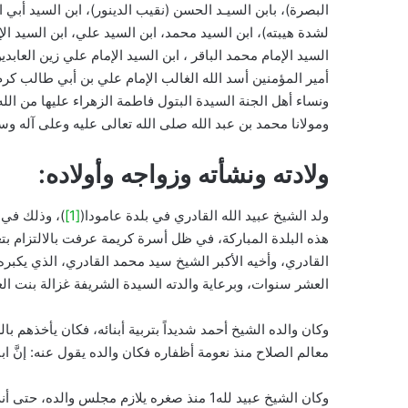
البصرة)، بابن السيـد الحسن (نقيب الدينور)، ابن السيد أب
لشدة هيبته)، ابن السيد محمد، ابن السيد علي، ابن السيد الإم
السيد الإمام محمد الباقر ، ابن السيد الإمام علي زين العابد
أمير المؤمنين أسد الله الغالب الإمام علي بن أبي طالب كرم 
ونساء أهل الجنة السيدة البتول فاطمة الزهراء عليها من الل
ومولانا محمد بن عبد الله صلى الله تعالى عليه وعلى آله وسلم
ولادته ونشأته وزواجه وأولاده:
ولد الشيخ عبيد الله القادري في بلدة عامودا(
[1]
هذه البلدة المباركة، في ظل أسرة كريمة عرفت بالالتزام بتع
القادري، وأخيه الأكبر الشيخ سيد محمد القادري، الذي يكبر
العشر سنوات، وبرعاية والدته السيدة الشريفة غزالة بنت ال
وكان والده الشيخ أحمد شديداً بتربية أبنائه، فكان يأخذهم 
معالم الصلاح منذ نعومة أظفاره فكان والده يقول عنه: إنَّ 
وكان الشيخ عبيد لله1 منذ صغره يلازم مجلس وال