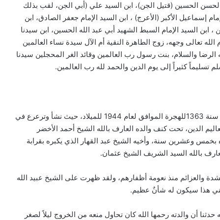
ي الحسن الحسين (قتيل الجن)، ابن السيد علي (أبي الجن، لقب بذلك
ام إسماعيل الأكبر (الأعرج) ، ابن السيد الإمام جعفر الصادق، ابن
ين ، ابن السيد الإمام السبط الشهيد أبي عبد الله الحسين، ابن سيدنا
الله تعالى وجهه، زوج الطاهرة النقية أم الآل سيدة نساء العالمين
ه الرضا والسلام، بنت رسول رب العالمين وقائد الغر المحجلين سيدنا
 تسليماً كثيراً إلى يوم الدين والحمد لله رب العالمين.
)، وذلك في سنة 1363للهجرة الموافق لعام 1944 للميلاد، حيث نشأ وترعرع في
اليم الدين، تحت كنف والده العارف بالله الشيخ أحمد الأخضر
ه بخمس وعشرين سنة، وأخيه الشيخ عبد القهار الذي يكبره بقرابة
عارف بالله السيد الشريف الشيخ عثمان.
بالشدة والعزائم منذ نعومة أظفارهم، ولقد ظهرت على الشيخ عبيد الله
ابني هذا سيكون له شأنٌ عظيم.
ده، حتى أنه حدثنا أن والدته رحمها الله كان تحاول منعه من الخروج ليلاً لصغر