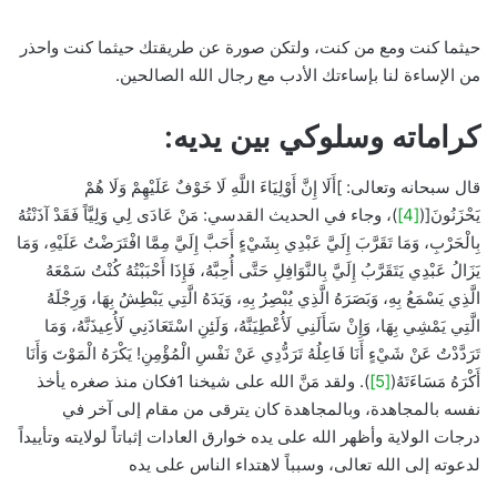
حيثما كنت ومع من كنت، ولتكن صورة عن طريقتك حيثما كنت واحذر
من الإساءة لنا بإساءتك الأدب مع رجال الله الصالحين.
كراماته وسلوكي بين يديه:
قال سبحانه وتعالى: ]أَلَا إِنَّ أَوْلِيَاءَ اللَّهِ لَا خَوْفٌ عَلَيْهِمْ وَلَا هُمْ
يَحْزَنُونَ[(
[4]
)، وجاء في الحديث القدسي: مَنْ عَادَى لِي وَلِيَّاً فَقَدْ آذَنْتُهُ
بِالْحَرْبِ، وَمَا تَقَرَّبَ إِلَيَّ عَبْدِي بِشَيْءٍ أَحَبَّ إِلَيَّ مِمَّا افْتَرَضْتُ عَلَيْهِ، وَمَا
يَزَالُ عَبْدِي يَتَقَرَّبُ إِلَيَّ بِالنَّوَافِلِ حَتَّى أُحِبَّهُ، فَإِذَا أَحْبَبْتُهُ كُنْتُ سَمْعَهُ
الَّذِي يَسْمَعُ بِهِ، وَبَصَرَهُ الَّذِي يُبْصِرُ بِهِ، وَيَدَهُ الَّتِي يَبْطِشُ بِهَا، وَرِجْلَهُ
الَّتِي يَمْشِي بِهَا، وَإِنْ سَأَلَنِي لَأُعْطِيَنَّهُ، وَلَئِنِ اسْتَعَاذَنِي لَأُعِيذَنَّهُ، وَمَا
تَرَدَّدْتُ عَنْ شَيْءٍ أَنَا فَاعِلُهُ تَرَدُّدِي عَنْ نَفْسِ الْمُؤْمِنِ! يَكْرَهُ الْمَوْتَ وَأَنَا
أَكْرَهُ مَسَاءَتَهُ(
[5]
). ولقد مَنَّ الله على شيخنا 1فكان منذ صغره يأخذ
نفسه بالمجاهدة، وبالمجاهدة كان يترقى من مقام إلى آخر في
درجات الولاية وأظهر الله على يده خوارق العادات إثباتاً لولايته وتأييداً
لدعوته إلى الله تعالى، وسبباً لاهتداء الناس على يده