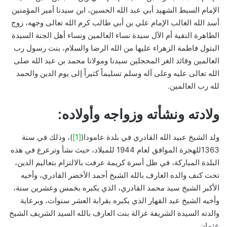
الإمام السبط الشهيد أبي عبد الله الحسين، ابن سيدنا أمير المؤمنين
أسد الله الغالب الإمام علي بن أبي طالب كرم الله تعالى وجهه، زوج
الطاهرة النقية أم الآل سيدة نساء العالمين ونساء أهل الجنة السيدة
البتول فاطمة الزهراء عليها من الله الرضا والسلام، بنت رسول رب
العالمين وقائد الغر المحجلين سيدنا ومولانا محمد بن عبد الله صلى
الله تعالى عليه وعلى آله وسلم تسليماً كثيراً إلى يوم الدين والحمد
لله رب العالمين.
ولادته ونشأته وزواجه وأولاده:
ولد الشيخ عبيد الله القادري في بلدة عامودا(
[1]
)، وذلك في سنة
1363للهجرة الموافق لعام 1944 للميلاد، حيث نشأ وترعرع في هذه
البلدة المباركة، في ظل أسرة كريمة عرفت بالالتزام بتعاليم الدين،
تحت كنف والده العارف بالله الشيخ أحمد الأخضر القادري، وأخيه
الأكبر الشيخ سيد محمد القادري، الذي يكبره بخمس وعشرين سنة،
وأخيه الشيخ عبد القهار الذي يكبره بقرابة العشر سنوات، وبرعاية
والدته السيدة الشريفة غزالة بنت العارف بالله السيد الشريف الشيخ
عثمان.