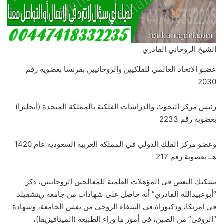
الشيخ الروحاني القادري
عضـو الاتحاد العالمي للفلكيين والروحانيين بفرنسا بعضويه رقم
2030
رئيس مركز البحوث والدراسات الفلكية بالمملكة المتحدة (أنجلترا)
بعضوية رقم 2233
وعضو مركز الفلك الدولي في المملكة العربية السعودية عام 1420
هــ بعضوية رقم 217
تشكيك البعض فى المؤهلات العلمية للمعالجين الروحانيين، ذكر
“أبوعبيدالله القادري” أنه حاصل على شهادات من جامعة ريتشفيلد
فى أمريكا، ودكتوراة فى الشفاء الروحى من نفس الجامعة، وشهادة
“الروقى” من الصين، فى أمور ما وراء الطبيعة (الميتافيزيقا)،