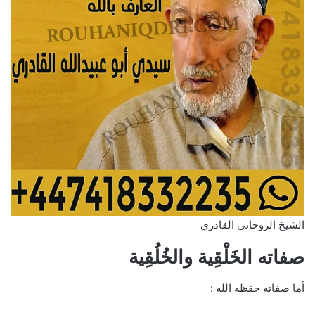
الشيخ الروحاني القادري
صفاته الخَلْقِية والخُلُقِية
أما صفاته حفظه الله :