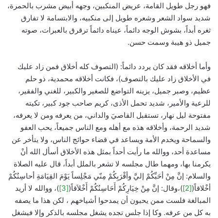
فهو رجل طويل القامة، عريض المنكبين، وجهه أبيض مشرب بالحمرة،
شديد سواد الشعر وشعره طويل إلى منكبيه، والابتسامة لا تفارق
ثغره أبداً، بشوش الوجه دائماً، عيناه دائماً ترقرق بالعبرات، صوته
جميل ذو هيبة وسمت حسن.
وأما أخلاقه فقد كان يردد دائماً: (التصوف كله أخلاق فمن زاد عليك
في الأخلاق زاد عليك بالتصوف)، فكانت أخلاقه محمدية، ذو حلم
عظيم، وصبر جميل، يزينه التواضع للصغير والكبير، للغني والفقير،
للرعية والأمير، شديد تحمل الأذى، كريم صاحب جود كبير، تكيته
مفتوحة ليل نهار، تستقبل القاصيَ والداني، من يعرفه ومن لا يعرفه،
شديد الرحمة، وأخلاقه هذه مع أهله ومع الناس جميعاً، يحب العفو
والسماحة ويخدم الأمة ويساعد في قضاء حوائج الناس، ولا يتأخر عن
مساعدة أحد، ووالله ما رأيت أحداً بمثل هذه الأخلاق أسأل الله أنْ
يكرمنا بها، ومهما طال مجلسه لا تشعر بالملل أبداً، قال عليه الصلاة
والسلام: إنَّ مِنْ أحَبِّكُمْ إليَّ وأقْرَبِكُمْ مِنّي مَجْلِساً يَوْمَ القِيَامَةِ أحاسِنُكُمْ
أخْلاقاً(
[2]
)،وقال: إنَّ مِنْ خِيَارِكُمْ أَحَاسِنُكُمْ أَخْلاَقاً(
[3]
)، ووالله لا أريد
المبالغة فلست ممن يحبون أن يمدحوا أشياخهم ، لكن هذا ما يصفه
به كل من عرفه. وكا إذا جلس تجده يشغل مجلسه بالذكر وإلا فيشغل