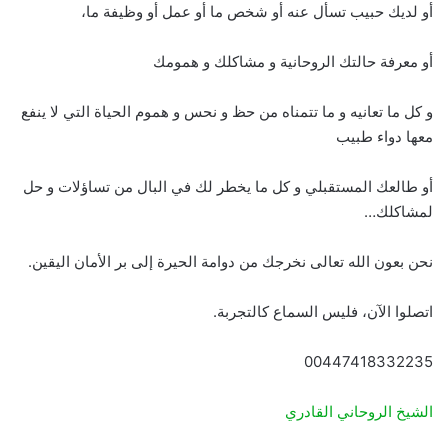
أو لديك حبيب تسأل عنه أو شخص ما أو عمل أو وظيفة ما،
أو معرفة حالتك الروحانية و مشاكلك و همومك
و كل ما تعانيه و ما تتمناه من حظ و نحس و هموم الحياة التي لا ينفع
معها دواء طبيب
أو طالعك المستقبلي و كل ما يخطر لك في البال من تساؤلات و حل
لمشاكلك…
نحن بعون الله تعالى نخرجك من دوامة الحيرة إلى بر الأمان اليقين.
اتصلوا الآن، فليس السماع كالتجربة.
00447418332235
الشيخ الروحاني القادري