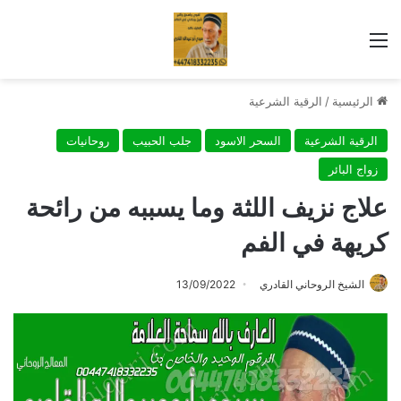
القائمة
الرئيسية
/
الرقية الشرعية
الرقية الشرعية
السحر الاسود
جلب الحبيب
روحانيات
زواج البائر
علاج نزيف اللثة وما يسببه من رائحة
كريهة في الفم
الشيخ الروحاني القادري
13/09/2022