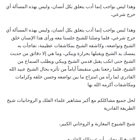
وهذا ليس بواجب إنما أدب يتعلق بكل أنسان، وليس بهذه المسألة أي
حرج شرعي،
وهذا ليس بواجب إنما أدب يتعلق بكل أنسان، وليس بهذه المسألة أي
حرج شرعي، فلما وصلنا للشيخ جلسنا معه ورأى هذا الإنسان خلق
الشيخ وتواضعه، وكاشفه الشيخ بمكاشفات عظيمة، تفاجأت به
يمسك يد الشيخ ويقبلها بحرارة ويبكي، وما هي إلا دقائق من حديث
الشيخ حتى انكب يقبل قدمي الشيخ ويبكي ويطلب السماح من
الشيخ، فلما رجعنا بقي منقبضاً أياماً من تأثره بحال الشيخ عبيد الله
القادري لما رآه من امتزاج ما بين تواضعه وحسن خلقه وكرامات
ومكاشفات أكرمه الله بها
لحل جميع مشاكلكم مع أكبر مشاهير علماء الفلك و الروحانيات شيخ
الطريقة القادرية
شيخ الشيوخ المغاربة و الروحاني الكبير،
الشيخ الروحاني أبو عبيدالله القادري