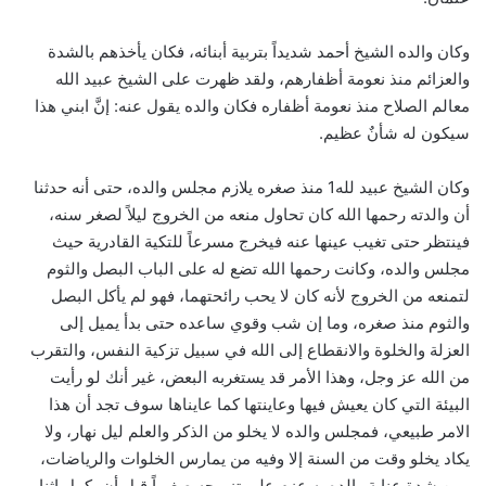
وكان والده الشيخ أحمد شديداً بتربية أبنائه، فكان يأخذهم بالشدة
والعزائم منذ نعومة أظفارهم، ولقد ظهرت على الشيخ عبيد الله
معالم الصلاح منذ نعومة أظفاره فكان والده يقول عنه: إنَّ ابني هذا
سيكون له شأنٌ عظيم.
وكان الشيخ عبيد لله1 منذ صغره يلازم مجلس والده، حتى أنه حدثنا
أن والدته رحمها الله كان تحاول منعه من الخروج ليلاً لصغر سنه،
فينتظر حتى تغيب عينها عنه فيخرج مسرعاً للتكية القادرية حيث
مجلس والده، وكانت رحمها الله تضع له على الباب البصل والثوم
لتمنعه من الخروج لأنه كان لا يحب رائحتهما، فهو لم يأكل البصل
والثوم منذ صغره، وما إن شب وقوي ساعده حتى بدأ يميل إلى
العزلة والخلوة والانقطاع إلى الله في سبيل تزكية النفس، والتقرب
من الله عز وجل، وهذا الأمر قد يستغربه البعض، غير أنك لو رأيت
البيئة التي كان يعيش فيها وعاينتها كما عايناها سوف تجد أن هذا
الامر طبيعي، فمجلس والده لا يخلو من الذكر والعلم ليل نهار، ولا
يكاد يخلو وقت من السنة إلا وفيه من يمارس الخلوات والرياضات،
ومن شدة عناية والده به عزم على تزويجه صغيراً قبل أن يكمل اثنا