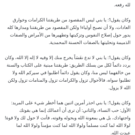
لله رفعه.
وكان يقول1: يا بني ليس المقصود من طريقتنا الكرامات وخوارق
العادات، ولا أن نصبح أولياء! ولكن المقصود من طريقتنا ومدارها كله
يدور حول إصلاح النفوس وتزكيتها وتطهيرها من الأمراض والصفات
الذميمة وتحليتها بالصفات الحسنة المحمدية.
وكان يقول1: يا بني لا تدع نفَسَاً يخرج منك إلا وفيه لا إله إلا الله، وكان
يردد دائماً لكل من يسلك الطريق: طريقتنا مبنية على الكتاب والسنة
من خالفهما ليس منا، وكان يقول دائماً اطلبوا في سيركم الله ولا
تطلبوا سواه، فالأحوال تزول والكرامات تزول والمنامات تزول ولكن
الله لا يزول.
وكان يقول1: يا بني احذر أمرين اثنين هما أخطر شيء على المريد:
الأول: حب النساء، والثاني: أن ترى أن أعمالك إنما هي بقوتك
واجتهادك، بل هي بمعونة الله وبحوله وقوته، فأنت لا حول لك ولا قوة!
لولا الله لما كنت مسلماً ولولا الله لما كنت مؤمناً ولولا الله لما
عبدت الله.