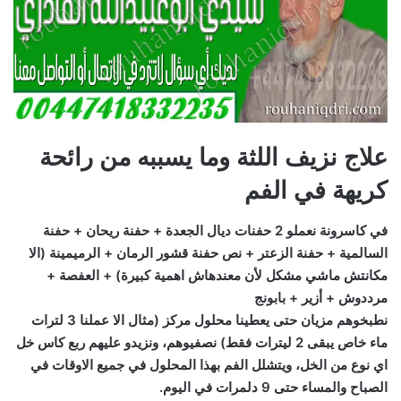
علاج نزيف اللثة وما يسببه من رائحة
كريهة في الفم
في كاسرونة نعملو 2 حفنات ديال الجعدة + حفنة ريحان + حفنة
السالمية + حفنة الزعتر + نص حفنة قشور الرمان + الرميمينة (الا
مكانتش ماشي مشكل لأن معندهاش اهمية كبيرة) + العفصة +
مرددوش + أزير + بابونج
نطبخوهم مزيان حتى يعطينا محلول مركز (مثال الا عملنا 3 لترات
ماء خاص يبقى 2 ليترات فقط) نصفيوهم، ونزيدو عليهم ربع كاس خل
اي نوع من الخل، ويتشلل الفم بهذا المحلول في جميع الاوقات في
الصباح والمساء حتى 9 دلمرات في اليوم.