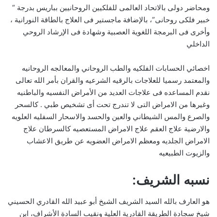
ومحاضر دولى بالاتحاد العالمى للفلكيين الروحانيين بباريس بدرجة “
خبير فلكى روحانى”، بالإضافة ماجستير فى العلاج بالطاقة النورانية ،
وأخرى فى البرمجة اللغوية العصبية وشهادة فى الإرشاد الروحي
الداخلي
اخصائي الحسابات الفلكيه والطب الروحاني والمعالجه الروحانيه
والمعتمد رسميا للعلاجات بالرقيه الشرعيه والقران بأمر الله تعالى
نقدم المساعده فى علاجات العديد من الأمراض النفسيه والباطنيه
وغيرها من الامراض التى لا تندرج تحت أى تشخيص طبي . كالسحر
والصرع والمس الشيطاني والعين والحسد والاسحار السفليه العلويه
والارضية علاج العقم علاج الامراض المستعصيه كالسرطان علاج
الامراض الجلديه ومعظم الامراض العضويه عن طريق الاعشاب
والزيوت الطبيعيه
نسبه الشريف:
هو العارف بالله السيد الشريف الشيخ أبو عبيد الله القادري الحسيني
شيخ سجادة الطريقة القادرية العلية ونقيب السادة الأشراف، ابن