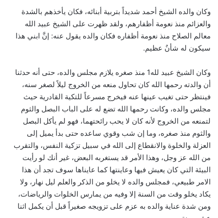
وكان والده الشيخ أحمد شديداً بتربية أبنائه، فكان يأخذهم بالشدة
والعزائم منذ نعومة أظفارهم، ولقد ظهرت على الشيخ عبيد الله
معالم الصلاح منذ نعومة أظفاره فكان والده يقول عنه: إنَّ ابني هذا
سيكون له شأنٌ عظيم.
وكان الشيخ عبيد لله1 منذ صغره يلازم مجلس والده، حتى أنه حدثنا
أن والدته رحمها الله كان تحاول منعه من الخروج ليلاً لصغر سنه،
فينتظر حتى تغيب عينها عنه فيخرج مسرعاً للتكية القادرية حيث
مجلس والده، وكانت رحمها الله تضع له على الباب البصل والثوم
لتمنعه من الخروج لأنه كان لا يحب رائحتهما، فهو لم يأكل البصل
والثوم منذ صغره، وما إن شب وقوي ساعده حتى بدأ يميل إلى
العزلة والخلوة والانقطاع إلى الله في سبيل تزكية النفس، والتقرب
من الله عز وجل، وهذا الأمر قد يستغربه البعض، غير أنك لو رأيت
البيئة التي كان يعيش فيها وعاينتها كما عايناها سوف تجد أن هذا
الامر طبيعي، فمجلس والده لا يخلو من الذكر والعلم ليل نهار، ولا
يكاد يخلو وقت من السنة إلا وفيه من يمارس الخلوات والرياضات،
ومن شدة عناية والده به عزم على تزويجه صغيراً قبل أن يكمل اثنا