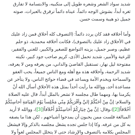
شديد سواد الشعر وشعره طويل إلى منكبيه، والابتسامة لا تفارق
ثغره أبداً، بشوش الوجه دائماً، عيناه دائماً ترقرق بالعبرات، صوته
جميل ذو هيبة وسمت حسن.
وأما أخلاقه فقد كان يردد دائماً: (التصوف كله أخلاق فمن زاد عليك
في الأخلاق زاد عليك بالتصوف)، فكانت أخلاقه محمدية، ذو حلم
عظيم، وصبر جميل، يزينه التواضع للصغير والكبير، للغني والفقير،
للرعية والأمير، شديد تحمل الأذى، كريم صاحب جود كبير، تكيته
مفتوحة ليل نهار، تستقبل القاصيَ والداني، من يعرفه ومن لا يعرفه،
شديد الرحمة، وأخلاقه هذه مع أهله ومع الناس جميعاً، يحب العفو
والسماحة ويخدم الأمة ويساعد في قضاء حوائج الناس، ولا يتأخر عن
مساعدة أحد، ووالله ما رأيت أحداً بمثل هذه الأخلاق أسأل الله أنْ
يكرمنا بها، ومهما طال مجلسه لا تشعر بالملل أبداً، قال عليه الصلاة
والسلام: إنَّ مِنْ أحَبِّكُمْ إليَّ وأقْرَبِكُمْ مِنّي مَجْلِساً يَوْمَ القِيَامَةِ أحاسِنُكُمْ
أخْلاقاً(
[2]
)،وقال: إنَّ مِنْ خِيَارِكُمْ أَحَاسِنُكُمْ أَخْلاَقاً(
[3]
)، ووالله لا أريد
المبالغة فلست ممن يحبون أن يمدحوا أشياخهم ، لكن هذا ما يصفه
به كل من عرفه. وكا إذا جلس تجده يشغل مجلسه بالذكر وإلا فيشغل
المجلس بكلامه بالتصوف والإرشاد حتى لا يتخلل المجلس لغواً ولا