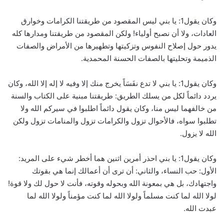
وكان يقول1: يا بني ليس المقصود من طريقتنا الكرامات وخوارق
العادات، ولا أن نصبح أولياء! ولكن المقصود من طريقتنا ومدارها كله
يدور حول إصلاح النفوس وتزكيتها وتطهيرها من الأمراض والصفات
الذميمة وتحليتها بالصفات الحسنة المحمدية.
وكان يقول1: يا بني لا تدع نفَسَاً يخرج منك إلا وفيه لا إله إلا الله، وكان
يردد دائماً لكل من يسلك الطريق: طريقتنا مبنية على الكتاب والسنة
من خالفهما ليس منا، وكان يقول دائماً اطلبوا في سيركم الله ولا
تطلبوا سواه، فالأحوال تزول والكرامات تزول والمنامات تزول ولكن
الله لا يزول.
وكان يقول1: يا بني احذر أمرين اثنين هما أخطر شيء على المريد:
الأول: حب النساء، والثاني: أن ترى أن أعمالك إنما هي بقوتك
واجتهادك، بل هي بمعونة الله وبحوله وقوته، فأنت لا حول لك ولا قوة!
لولا الله لما كنت مسلماً ولولا الله لما كنت مؤمناً ولولا الله لما
عبدت الله.