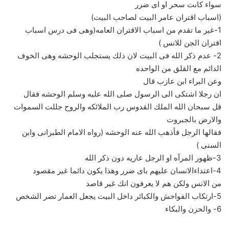
سواء كانت سحر او اى ضرر
(اسباب اقتران عامر البيت لصاحب البيت)
1-غير ما تقدم من اسباب الاقتران العامه(وهى فى درس اسباب
اقتران الجن للانس )
2- عدم ذكر الله فى البيت لان ذلك يستجلب الوحشه وهى الخوف
الدائم مع القلق من الواحده
وعن البراء ابن عازب قال
ان رجلا اشتكى الى الرسول صلى الله عليه وسلم الوحشه فقال
قل سبحان الله الملك القدوس رب الملائكه والروح جللت السموات
والارض بالجبروت
فقالها الرجل فأذهب الله عنه الوحشه (رواه الامام الطبرانى وابن
السنى )
3-ظهور المرآه او الرجل عاريه دون ذكر الله
4-اعتداءالانسان عليهم باى ضرر وهذا يكون دائما غير مقصود
من الانس ولكن هم لا يعرفون انك غير قاصد
5-ارتكاب الفواحش والكبائر داخل البيت يجعل العمار تضر الشخص
6- والحزن والبكاء