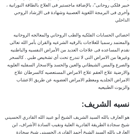
خبير فلكى روحانى”، بالإضافة ماجستير فى العلاج بالطاقة النورانية ،
وأخرى فى البرمجة اللغوية العصبية وشهادة فى الإرشاد الروحي
الداخلي
اخصائي الحسابات الفلكيه والطب الروحاني والمعالجه الروحانيه
والمعتمد رسميا للعلاجات بالرقيه الشرعيه والقران بأمر الله تعالى
نقدم المساعده فى علاجات العديد من الأمراض النفسيه والباطنيه
وغيرها من الامراض التى لا تندرج تحت أى تشخيص طبي . كالسحر
والصرع والمس الشيطاني والعين والحسد والاسحار السفليه العلويه
والارضية علاج العقم علاج الامراض المستعصيه كالسرطان علاج
الامراض الجلديه ومعظم الامراض العضويه عن طريق الاعشاب
والزيوت الطبيعيه
نسبه الشريف:
هو العارف بالله السيد الشريف الشيخ أبو عبيد الله القادري الحسيني
شيخ سجادة الطريقة القادرية العلية ونقيب السادة الأشراف، ابن
العارف بالله السيد الشيخ أحمد القادري الحسيني شيخ سجادة