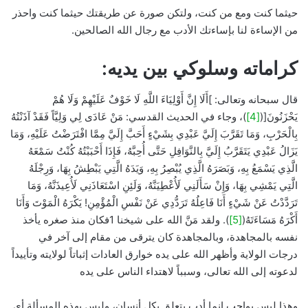
حيثما كنت ومع من كنت، ولتكن صورة عن طريقتك حيثما كنت واحذر
من الإساءة لنا بإساءتك الأدب مع رجال الله الصالحين.
كراماته وسلوكي بين يديه:
قال سبحانه وتعالى: ]أَلَا إِنَّ أَوْلِيَاءَ اللَّهِ لَا خَوْفٌ عَلَيْهِمْ وَلَا هُمْ
يَحْزَنُونَ[(
[4]
)، وجاء في الحديث القدسي: مَنْ عَادَى لِي وَلِيَّاً فَقَدْ آذَنْتُهُ
بِالْحَرْبِ، وَمَا تَقَرَّبَ إِلَيَّ عَبْدِي بِشَيْءٍ أَحَبَّ إِلَيَّ مِمَّا افْتَرَضْتُ عَلَيْهِ، وَمَا
يَزَالُ عَبْدِي يَتَقَرَّبُ إِلَيَّ بِالنَّوَافِلِ حَتَّى أُحِبَّهُ، فَإِذَا أَحْبَبْتُهُ كُنْتُ سَمْعَهُ
الَّذِي يَسْمَعُ بِهِ، وَبَصَرَهُ الَّذِي يُبْصِرُ بِهِ، وَيَدَهُ الَّتِي يَبْطِشُ بِهَا، وَرِجْلَهُ
الَّتِي يَمْشِي بِهَا، وَإِنْ سَأَلَنِي لَأُعْطِيَنَّهُ، وَلَئِنِ اسْتَعَاذَنِي لَأُعِيذَنَّهُ، وَمَا
تَرَدَّدْتُ عَنْ شَيْءٍ أَنَا فَاعِلُهُ تَرَدُّدِي عَنْ نَفْسِ الْمُؤْمِنِ! يَكْرَهُ الْمَوْتَ وَأَنَا
أَكْرَهُ مَسَاءَتَهُ(
[5]
). ولقد مَنَّ الله على شيخنا 1فكان منذ صغره يأخذ
نفسه بالمجاهدة، وبالمجاهدة كان يترقى من مقام إلى آخر في
درجات الولاية وأظهر الله على يده خوارق العادات إثباتاً لولايته وتأييداً
لدعوته إلى الله تعالى، وسبباً لاهتداء الناس على يده
وهذا ليس بواجب إنما أدب يتعلق بكل أنسان، وليس بهذه المسألة أي