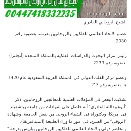
الشيخ الروحاني القادري
عضـو الاتحاد العالمي للفلكيين والروحانيين بفرنسا بعضويه رقم
2030
رئيس مركز البحوث والدراسات الفلكية بالمملكة المتحدة (أنجلترا)
بعضوية رقم 2233
وعضو مركز الفلك الدولي في المملكة العربية السعودية عام 1420
هــ بعضوية رقم 217
تشكيك البعض فى المؤهلات العلمية للمعالجين الروحانيين، ذكر
“أبوعبيدالله القادري” أنه حاصل على شهادات من جامعة ريتشفيلد
فى أمريكا، ودكتوراة فى الشفاء الروحى من نفس الجامعة، وشهادة
“الروقى” من الصين، فى أمور ما وراء الطبيعة (الميتافيزيقا)،
ومحاضر دولى بالاتحاد العالمى للفلكيين الروحانيين بباريس بدرجة “