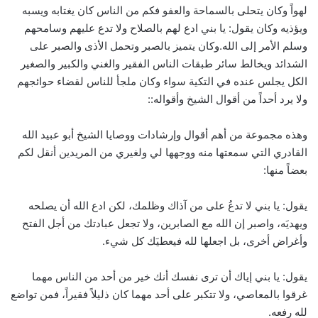
لهواً وكان يتحلى بالسماحة والعفو فكم من الناس كان يغتابه ويسبه
ويؤذيه وكان يقول: يا بني ادع لهم بالصلاح ولا تدع عليهم وسامحهم
وسلم الأمر إلى الله.وكان يتميز بالصبر وتحمل الأذى والصبر على
الشدائد ويخالط سائر طبقات الناس الفقير والغني والكبير والصغير
الكل يجلس عنده في التكية سواء وكان ملجأ للناس لقضاء حوائجهم
ولا يرد أحداً من أقوال الشيخ وأقواله::
وهذه مجموعة من أهم أقوال وإرشادات ووصايا الشيخ أبو عبيد الله
القادري التي سمعتها منه ووجهها لي ولغيري من المريدين أنقل لكم
بعضاً منها:
يقول: يا بني لا تدعُ على من آذاك وظلمك، لكن ادع الله أن يصلحه
ويهديَه، واصبر إن الله مع الصابرين، ولا تجعل عبادتك من أجل الفتح
وأغراض أخرى، بل اجعلها لله فيعطيَك كل شيء.
يقول: يا بني إياك أن ترى نفسك أنك خير من أحد من الناس مهما
غرقوا بالمعاصي، ولا تتكبر على أحد مهما كان ذليلاً فقيراً، فمن تواضع
لله رفعه.