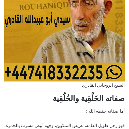
الشيخ الروحاني القادري
صفاته الخَلْقِية والخُلُقِية
أما صفاته حفظه الله :
فهو رجل طويل القامة، عريض المنكبين، وجهه أبيض مشرب بالحمرة،