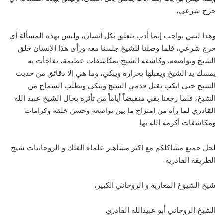
حرج شرعي،
وهذا ليس بواجب إنما أدب يتعلق بكل أنسان، وليس بهذه المسألة أي
حرج شرعي، فلما وصلنا للشيخ جلسنا معه ورأى هذا الإنسان خلق
الشيخ وتواضعه، وكاشفه الشيخ بمكاشفات عظيمة، تفاجأت به
يمسك يد الشيخ ويقبلها بحرارة ويبكي، وما هي إلا دقائق من حديث
الشيخ حتى انكب يقبل قدمي الشيخ ويبكي ويطلب السماح من
الشيخ، فلما رجعنا بقي منقبضاً أياماً من تأثره بحال الشيخ عبيد الله
القادري لما رآه من امتزاج ما بين تواضعه وحسن خلقه وكرامات
ومكاشفات أكرمه الله بها
لحل جميع مشاكلكم مع أكبر مشاهير علماء الفلك و الروحانيات شيخ
الطريقة القادرية
شيخ الشيوخ المغاربة و الروحاني الكبير،
الشيخ الروحاني أبو عبيدالله القادري