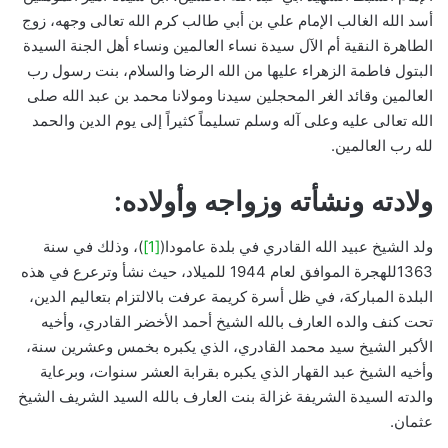
أسد الله الغالب الإمام علي بن أبي طالب كرم الله تعالى وجهه، زوج
الطاهرة النقية أم الآل سيدة نساء العالمين ونساء أهل الجنة السيدة
البتول فاطمة الزهراء عليها من الله الرضا والسلام، بنت رسول رب
العالمين وقائد الغر المحجلين سيدنا ومولانا محمد بن عبد الله صلى
الله تعالى عليه وعلى آله وسلم تسليماً كثيراً إلى يوم الدين والحمد
لله رب العالمين.
ولادته ونشأته وزواجه وأولاده:
ولد الشيخ عبيد الله القادري في بلدة عامودا(
[1]
)، وذلك في سنة
1363للهجرة الموافق لعام 1944 للميلاد، حيث نشأ وترعرع في هذه
البلدة المباركة، في ظل أسرة كريمة عرفت بالالتزام بتعاليم الدين،
تحت كنف والده العارف بالله الشيخ أحمد الأخضر القادري، وأخيه
الأكبر الشيخ سيد محمد القادري، الذي يكبره بخمس وعشرين سنة،
وأخيه الشيخ عبد القهار الذي يكبره بقرابة العشر سنوات، وبرعاية
والدته السيدة الشريفة غزالة بنت العارف بالله السيد الشريف الشيخ
عثمان.