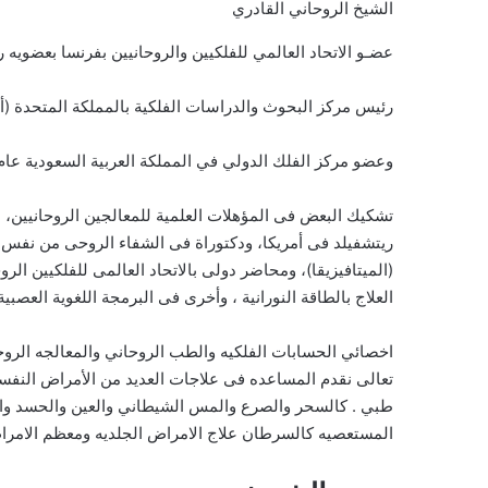
الشيخ الروحاني القادري
عضـو الاتحاد العالمي للفلكيين والروحانيين بفرنسا بعضويه رقم 0
رئيس مركز البحوث والدراسات الفلكية بالمملكة المتحدة (أنجلت
وعضو مركز الفلك الدولي في المملكة العربية السعودية عام 1420 هــ بعضوية رقم 17
تشكيك البعض فى المؤهلات العلمية للمعالجين الروحانيين، 
ريتشفيلد فى أمريكا، ودكتوراة فى الشفاء الروحى من نفس ا
(الميتافيزيقا)، ومحاضر دولى بالاتحاد العالمى للفلكيين ال
العلاج بالطاقة النورانية ، وأخرى فى البرمجة اللغوية العصب
اخصائي الحسابات الفلكيه والطب الروحاني والمعالجه الروحان
تعالى نقدم المساعده فى علاجات العديد من الأمراض النفسي
طبي . كالسحر والصرع والمس الشيطاني والعين والحسد والاس
المستعصيه كالسرطان علاج الامراض الجلديه ومعظم الامرا