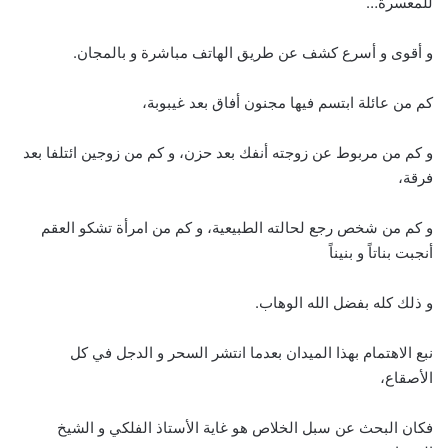
للمعسرة…
و أقوى و أسرع كشف عن طريق الهاتف مباشرة و بالمجان.
كم من عائلة ابتسم فيها مجنون أفاق بعد غيبوبة،
و كم من مربوط عن زوجته أنفك بعد حزن، و كم من زوجين ائتلفا بعد
فرقة،
و كم من شخص رجع لحالته الطبيعية، و كم من امرأة تشكو العقم
أنجبت بناتاً و بنيناً
و ذلك كله بفضل الله الوهاب.
نبع الاهتمام بهذا الميدان بعدما انتشر السحر و الدجل في كل
الأصقاع،
فكان البحث عن سبل الخلاص هو غاية الأستاذ الفلكي و الشيخ