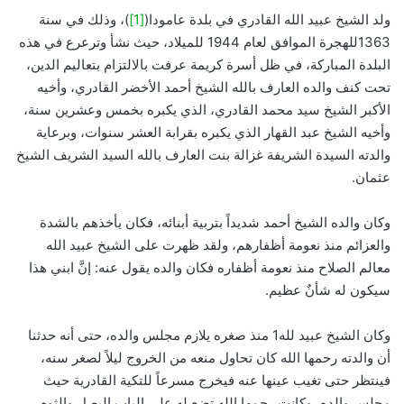
ولد الشيخ عبيد الله القادري في بلدة عامودا(
[1]
)، وذلك في سنة
1363للهجرة الموافق لعام 1944 للميلاد، حيث نشأ وترعرع في هذه
البلدة المباركة، في ظل أسرة كريمة عرفت بالالتزام بتعاليم الدين،
تحت كنف والده العارف بالله الشيخ أحمد الأخضر القادري، وأخيه
الأكبر الشيخ سيد محمد القادري، الذي يكبره بخمس وعشرين سنة،
وأخيه الشيخ عبد القهار الذي يكبره بقرابة العشر سنوات، وبرعاية
والدته السيدة الشريفة غزالة بنت العارف بالله السيد الشريف الشيخ
عثمان.
وكان والده الشيخ أحمد شديداً بتربية أبنائه، فكان يأخذهم بالشدة
والعزائم منذ نعومة أظفارهم، ولقد ظهرت على الشيخ عبيد الله
معالم الصلاح منذ نعومة أظفاره فكان والده يقول عنه: إنَّ ابني هذا
سيكون له شأنٌ عظيم.
وكان الشيخ عبيد لله1 منذ صغره يلازم مجلس والده، حتى أنه حدثنا
أن والدته رحمها الله كان تحاول منعه من الخروج ليلاً لصغر سنه،
فينتظر حتى تغيب عينها عنه فيخرج مسرعاً للتكية القادرية حيث
مجلس والده، وكانت رحمها الله تضع له على الباب البصل والثوم