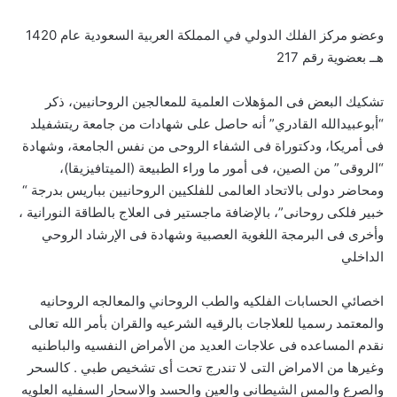
وعضو مركز الفلك الدولي في المملكة العربية السعودية عام 1420
هــ بعضوية رقم 217
تشكيك البعض فى المؤهلات العلمية للمعالجين الروحانيين، ذكر
“أبوعبيدالله القادري” أنه حاصل على شهادات من جامعة ريتشفيلد
فى أمريكا، ودكتوراة فى الشفاء الروحى من نفس الجامعة، وشهادة
“الروقى” من الصين، فى أمور ما وراء الطبيعة (الميتافيزيقا)،
ومحاضر دولى بالاتحاد العالمى للفلكيين الروحانيين بباريس بدرجة “
خبير فلكى روحانى”، بالإضافة ماجستير فى العلاج بالطاقة النورانية ،
وأخرى فى البرمجة اللغوية العصبية وشهادة فى الإرشاد الروحي
الداخلي
اخصائي الحسابات الفلكيه والطب الروحاني والمعالجه الروحانيه
والمعتمد رسميا للعلاجات بالرقيه الشرعيه والقران بأمر الله تعالى
نقدم المساعده فى علاجات العديد من الأمراض النفسيه والباطنيه
وغيرها من الامراض التى لا تندرج تحت أى تشخيص طبي . كالسحر
والصرع والمس الشيطاني والعين والحسد والاسحار السفليه العلويه