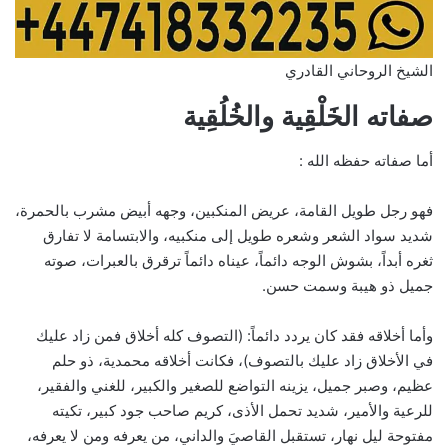
الشيخ الروحاني القادري
صفاته الخَلْقِية والخُلُقِية
أما صفاته حفظه الله :
فهو رجل طويل القامة، عريض المنكبين، وجهه أبيض مشرب بالحمرة،
شديد سواد الشعر وشعره طويل إلى منكبيه، والابتسامة لا تفارق
ثغره أبداً، بشوش الوجه دائماً، عيناه دائماً ترقرق بالعبرات، صوته
جميل ذو هيبة وسمت حسن.
وأما أخلاقه فقد كان يردد دائماً: (التصوف كله أخلاق فمن زاد عليك
في الأخلاق زاد عليك بالتصوف)، فكانت أخلاقه محمدية، ذو حلم
عظيم، وصبر جميل، يزينه التواضع للصغير والكبير، للغني والفقير،
للرعية والأمير، شديد تحمل الأذى، كريم صاحب جود كبير، تكيته
مفتوحة ليل نهار، تستقبل القاصيَ والداني، من يعرفه ومن لا يعرفه،