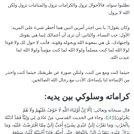
تطلبوا سواه، فالأحوال تزول والكرامات تزول والمنامات تزول ولكن
الله لا يزول.
وكان يقول1: يا بني احذر أمرين اثنين هما أخطر شيء على المريد:
الأول: حب النساء، والثاني: أن ترى أن أعمالك إنما هي بقوتك
واجتهادك، بل هي بمعونة الله وبحوله وقوته، فأنت لا حول لك ولا قوة!
لولا الله لما كنت مسلماً ولولا الله لما كنت مؤمناً ولولا الله لما
عبدت الله.
حيثما كنت ومع من كنت، ولتكن صورة عن طريقتك حيثما كنت واحذر
من الإساءة لنا بإساءتك الأدب مع رجال الله الصالحين.
كراماته وسلوكي بين يديه:
قال سبحانه وتعالى: ]أَلَا إِنَّ أَوْلِيَاءَ اللَّهِ لَا خَوْفٌ عَلَيْهِمْ وَلَا هُمْ
يَحْزَنُونَ[(
[4]
)، وجاء في الحديث القدسي: مَنْ عَادَى لِي وَلِيَّاً فَقَدْ آذَنْتُهُ
بِالْحَرْبِ، وَمَا تَقَرَّبَ إِلَيَّ عَبْدِي بِشَيْءٍ أَحَبَّ إِلَيَّ مِمَّا افْتَرَضْتُ عَلَيْهِ، وَمَا
يَزَالُ عَبْدِي يَتَقَرَّبُ إِلَيَّ بِالنَّوَافِلِ حَتَّى أُحِبَّهُ، فَإِذَا أَحْبَبْتُهُ كُنْتُ سَمْعَهُ