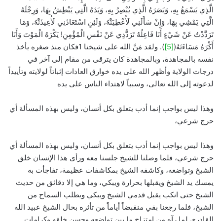
الَّذِي يَسْمَعُ بِهِ، وَبَصَرَهُ الَّذِي يُبْصِرُ بِهِ، وَيَدَهُ الَّتِي يَبْطِشُ بِهَا، وَرِجْلَهُ
الَّتِي يَمْشِي بِهَا، وَإِنْ سَأَلَنِي لَأُعْطِيَنَّهُ، وَلَئِنِ اسْتَعَاذَنِي لَأُعِيذَنَّهُ، وَمَا
تَرَدَّدْتُ عَنْ شَيْءٍ أَنَا فَاعِلُهُ تَرَدُّدِي عَنْ نَفْسِ الْمُؤْمِنِ! يَكْرَهُ الْمَوْتَ وَأَنَا
أَكْرَهُ مَسَاءَتَهُ(
[5]
). ولقد مَنَّ الله على شيخنا 1فكان منذ صغره يأخذ
نفسه بالمجاهدة، وبالمجاهدة كان يترقى من مقام إلى آخر في
درجات الولاية وأظهر الله على يده خوارق العادات إثباتاً لولايته وتأييداً
لدعوته إلى الله تعالى، وسبباً لاهتداء الناس على يده
وهذا ليس بواجب إنما أدب يتعلق بكل أنسان، وليس بهذه المسألة أي
حرج شرعي،
وهذا ليس بواجب إنما أدب يتعلق بكل أنسان، وليس بهذه المسألة أي
حرج شرعي، فلما وصلنا للشيخ جلسنا معه ورأى هذا الإنسان خلق
الشيخ وتواضعه، وكاشفه الشيخ بمكاشفات عظيمة، تفاجأت به
يمسك يد الشيخ ويقبلها بحرارة ويبكي، وما هي إلا دقائق من حديث
الشيخ حتى انكب يقبل قدمي الشيخ ويبكي ويطلب السماح من
الشيخ، فلما رجعنا بقي منقبضاً أياماً من تأثره بحال الشيخ عبيد الله
القادري لما رآه من امتزاج ما بين تواضعه وحسن خلقه وكرامات