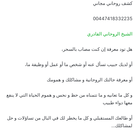
كشف روحاني مجاني
00447418332235
الشيخ الروحاني القادري
هل تود معرفة إن كنت مصاب بالسحر،
أو لديك حبيب تسأل عنه أو شخص ما أو عمل أو وظيفة ما،
أو معرفة حالتك الروحانية و مشاكلك و همومك
و كل ما تعانيه و ما تتمناه من حظ و نحس و هموم الحياة التي لا ينفع
معها دواء طبيب
أو طالعك المستقبلي و كل ما يخطر لك في البال من تساؤلات و حل
لمشاكلك…