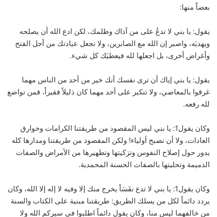
بعضاً منها:
يقول: يا بني لا تدعُ على من آذاك وظلمك، لكن ادع الله أن يصلحه
ويهديَه، واصبر إن الله مع الصابرين، ولا تجعل عبادتك من أجل الفتح
وأغراض أخرى، بل اجعلها لله فيعطيَك كل شيء.
يقول: يا بني إياك أن ترى نفسك أنك خير من أحد من الناس مهما
غرقوا بالمعاصي، ولا تتكبر على أحد مهما كان ذليلاً فقيراً، فمن تواضع
لله رفعه.
وكان يقول1: يا بني ليس المقصود من طريقتنا الكرامات وخوارق
العادات، ولا أن نصبح أولياء! ولكن المقصود من طريقتنا ومدارها كله
يدور حول إصلاح النفوس وتزكيتها وتطهيرها من الأمراض والصفات
الذميمة وتحليتها بالصفات الحسنة المحمدية.
وكان يقول1: يا بني لا تدع نفَسَاً يخرج منك إلا وفيه لا إله إلا الله، وكان
يردد دائماً لكل من يسلك الطريق: طريقتنا مبنية على الكتاب والسنة
من خالفهما ليس منا، وكان يقول دائماً اطلبوا في سيركم الله ولا