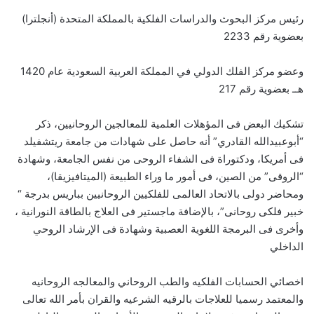
رئيس مركز البحوث والدراسات الفلكية بالمملكة المتحدة (أنجلترا)
بعضوية رقم 2233
وعضو مركز الفلك الدولي في المملكة العربية السعودية عام 1420
هــ بعضوية رقم 217
تشكيك البعض فى المؤهلات العلمية للمعالجين الروحانيين، ذكر
“أبوعبيدالله القادري” أنه حاصل على شهادات من جامعة ريتشفيلد
فى أمريكا، ودكتوراة فى الشفاء الروحى من نفس الجامعة، وشهادة
“الروقى” من الصين، فى أمور ما وراء الطبيعة (الميتافيزيقا)،
ومحاضر دولى بالاتحاد العالمى للفلكيين الروحانيين بباريس بدرجة “
خبير فلكى روحانى”، بالإضافة ماجستير فى العلاج بالطاقة النورانية ،
وأخرى فى البرمجة اللغوية العصبية وشهادة فى الإرشاد الروحي
الداخلي
اخصائي الحسابات الفلكيه والطب الروحاني والمعالجه الروحانيه
والمعتمد رسميا للعلاجات بالرقيه الشرعيه والقران بأمر الله تعالى