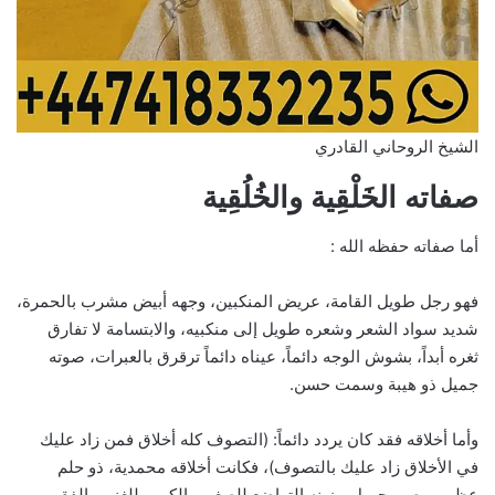
الشيخ الروحاني القادري
صفاته الخَلْقِية والخُلُقِية
أما صفاته حفظه الله :
فهو رجل طويل القامة، عريض المنكبين، وجهه أبيض مشرب بالحمرة،
شديد سواد الشعر وشعره طويل إلى منكبيه، والابتسامة لا تفارق
ثغره أبداً، بشوش الوجه دائماً، عيناه دائماً ترقرق بالعبرات، صوته
جميل ذو هيبة وسمت حسن.
وأما أخلاقه فقد كان يردد دائماً: (التصوف كله أخلاق فمن زاد عليك
في الأخلاق زاد عليك بالتصوف)، فكانت أخلاقه محمدية، ذو حلم
عظيم، وصبر جميل، يزينه التواضع للصغير والكبير، للغني والفقير،