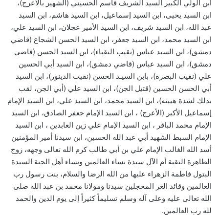
ابن الولي الكبير السيد الشريف قاسم الحسيني (الشهير بالأعرج)،
ابن السيد يحيى، ابن السيد إسماعيل، ابن السيد هاشم، ابن السيد
عبد الله، ابن السيد شريف، ابن السيد الأمير عجلان، ابن السيد علي،
ابن السيد محمد، ابن السيد جعفر، ابن السيد الحسن الشجاع (قاضي
دمشق)، ابن السيد عباس (نقيب النقباء)، ابن السيد الحسن (قاضي
دمشق)، ابن السيد عباس (قاضي دمشق)، ابن السيد أبي الحسين
علي (نقيب البصرة)، بابن السيـد الحسن (نقيب الدينور)، ابن السيد
أبي الحسن الحسين (قتيل الجن)، ابن السيد علي (أبي الجن، لقب
بذلك لشدة هيبته)، ابن السيد محمد، ابن السيد علي، ابن السيد الإمام
إسماعيل الأكبر (الأعرج) ، ابن السيد الإمام جعفر الصادق، ابن السيد
الإمام محمد الباقر ، ابن السيد الإمام علي زين العابدين ، ابن السيد
الإمام السبط الشهيد أبي عبد الله الحسين، ابن سيدنا أمير المؤمنين
أسد الله الغالب الإمام علي بن أبي طالب كرم الله تعالى وجهه، زوج
الطاهرة النقية أم الآل سيدة نساء العالمين ونساء أهل الجنة السيدة
البتول فاطمة الزهراء عليها من الله الرضا والسلام، بنت رسول رب
العالمين وقائد الغر المحجلين سيدنا ومولانا محمد بن عبد الله صلى
الله تعالى عليه وعلى آله وسلم تسليماً كثيراً إلى يوم الدين والحمد
لله رب العالمين.