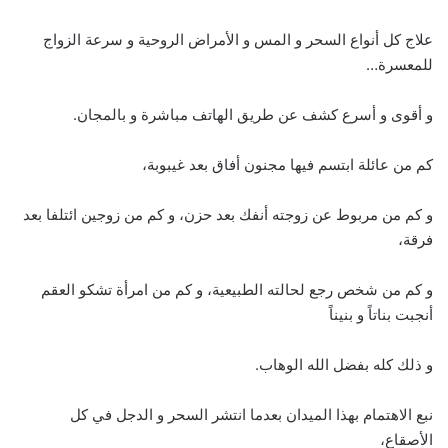
علاج كل أنواع السحر و المس و الأمراض الروحية و سرعة الزواج
للمعسرة…
و أقوى و أسرع كشف عن طريق الهاتف مباشرة و بالمجان.
كم من عائلة ابتسم فيها مجنون أفاق بعد غيبوبة،
و كم من مربوط عن زوجته أنفك بعد حزن، و كم من زوجين ائتلفا بعد
فرقة،
و كم من شخص رجع لحالته الطبيعية، و كم من امرأة تشكو العقم
أنجبت بناتاً و بنيناً
و ذلك كله بفضل الله الوهاب.
نبع الاهتمام بهذا الميدان بعدما انتشر السحر و الدجل في كل
الأصقاع،