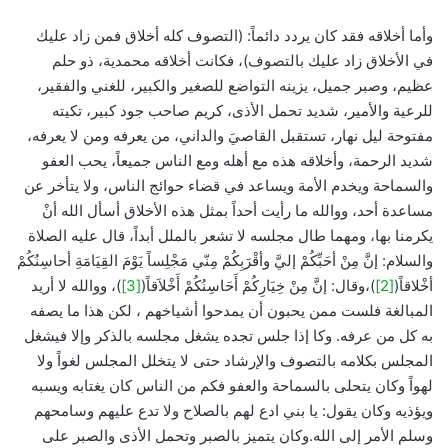
وأما أخلاقه فقد كان يردد دائماً: (التصوف كله أخلاق فمن زاد عليك
في الأخلاق زاد عليك بالتصوف)، فكانت أخلاقه محمدية، ذو حلم
عظيم، وصبر جميل، يزينه التواضع للصغير والكبير، للغني والفقير،
للرعية والأمير، شديد تحمل الأذى، كريم صاحب جود كبير، تكيته
مفتوحة ليل نهار، تستقبل القاصيَ والداني، من يعرفه ومن لا يعرفه،
شديد الرحمة، وأخلاقه هذه مع أهله ومع الناس جميعاً، يحب العفو
والسماحة ويخدم الأمة ويساعد في قضاء حوائج الناس، ولا يتأخر عن
مساعدة أحد، ووالله ما رأيت أحداً بمثل هذه الأخلاق أسأل الله أنْ
يكرمنا بها، ومهما طال مجلسه لا تشعر بالملل أبداً، قال عليه الصلاة
والسلام: إنَّ مِنْ أحَبِّكُمْ إليَّ وأقْرَبِكُمْ مِنّي مَجْلِساً يَوْمَ القِيَامَةِ أحاسِنُكُمْ
أخْلاقاً(
[2]
)،وقال: إنَّ مِنْ خِيَارِكُمْ أَحَاسِنُكُمْ أَخْلاَقاً(
[3]
)، ووالله لا أريد
المبالغة فلست ممن يحبون أن يمدحوا أشياخهم ، لكن هذا ما يصفه
به كل من عرفه. وكا إذا جلس تجده يشغل مجلسه بالذكر وإلا فيشغل
المجلس بكلامه بالتصوف والإرشاد حتى لا يتخلل المجلس لغواً ولا
لهواً وكان يتحلى بالسماحة والعفو فكم من الناس كان يغتابه ويسبه
ويؤذيه وكان يقول: يا بني ادع لهم بالصلاح ولا تدع عليهم وسامحهم
وسلم الأمر إلى الله.وكان يتميز بالصبر وتحمل الأذى والصبر على