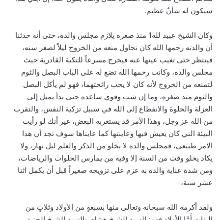
سيكون له شأنٌ عظيم.
وكان الشيخ عبيد لله1 منذ صغره يلازم مجلس والده، حتى أنه حدثنا
أن والدته رحمها الله كان تحاول منعه من الخروج ليلاً لصغر سنه،
فينتظر حتى تغيب عينها عنه فيخرج مسرعاً للتكية القادرية حيث
مجلس والده، وكانت رحمها الله تضع له على الباب البصل والثوم
لتمنعه من الخروج لأنه كان لا يحب رائحتهما، فهو لم يأكل البصل
والثوم منذ صغره، وما إن شب وقوي ساعده حتى بدأ يميل إلى
العزلة والخلوة والانقطاع إلى الله في سبيل تزكية النفس، والتقرب
من الله عز وجل، وهذا الأمر قد يستغربه البعض، غير أنك لو رأيت
البيئة التي كان يعيش فيها وعاينتها كما عايناها سوف تجد أن هذا
الامر طبيعي، فمجلس والده لا يخلو من الذكر والعلم ليل نهار، ولا
يكاد يخلو وقت من السنة إلا وفيه من يمارس الخلوات والرياضات،
ومن شدة عناية والده به عزم على تزويجه صغيراً قبل أن يكمل اثنا
عشر سنة،
ولقد أكرمه الله سبحانه وتعالى منها بسبعةٍ من الأولاد وثلاثٍ من
البنات أَمَّا الأولاد فهم: السيد الشيخ هشام والسيد الشيخ الجنيد