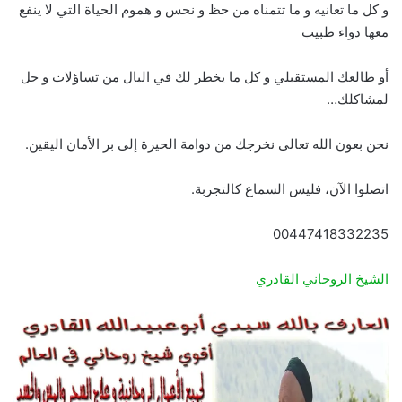
و كل ما تعانيه و ما تتمناه من حظ و نحس و هموم الحياة التي لا ينفع
معها دواء طبيب
أو طالعك المستقبلي و كل ما يخطر لك في البال من تساؤلات و حل
لمشاكلك…
نحن بعون الله تعالى نخرجك من دوامة الحيرة إلى بر الأمان اليقين.
اتصلوا الآن، فليس السماع كالتجربة.
00447418332235
الشيخ الروحاني القادري