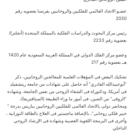
عضـو الاتحاد العالمي للفلكيين والروحانيين بفرنسا بعضويه رقم
2030
رئيس مركز البحوث والدراسات الفلكية بالمملكة المتحدة (أنجلترا)
بعضوية رقم 2233
وعضو مركز الفلك الدولي في المملكة العربية السعودية عام 1420
هــ بعضوية رقم 217
تشكيك البعض فى المؤهلات العلمية للمعالجين الروحانيين، ذكر
“أبوعبيدالله القادري” أنه حاصل على شهادات من جامعة ريتشفيلد
فى أمريكا، ودكتوراة فى الشفاء الروحى من نفس الجامعة، وشهادة
“الروقى” من الصين، فى أمور ما وراء الطبيعة (الميتافيزيقا)،
ومحاضر دولى بالاتحاد العالمى للفلكيين الروحانيين بباريس بدرجة “
خبير فلكى روحانى”، بالإضافة ماجستير فى العلاج بالطاقة النورانية ،
وأخرى فى البرمجة اللغوية العصبية وشهادة فى الإرشاد الروحي
الداخلي