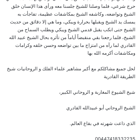
حرج شرعي، فلما وصلنا للشيخ جلسنا معه ورأى هذا الإنسان خلق
الشيخ وتواضعه، وكاشفه الشيخ بمكاشفات عظيمة، تفاجأت به
يمسك يد الشيخ ويقبلها بحرارة ويبكي، وما هي إلا دقائق من حديث
الشيخ حتى انكب يقبل قدمي الشيخ ويبكي ويطلب السماح من
الشيخ، فلما رجعنا بقي منقبضاً أياماً من تأثره بحال الشيخ عبيد الله
القادري لما رآه من امتزاج ما بين تواضعه وحسن خلقه وكرامات
ومكاشفات أكرمه الله بها
لحل جميع مشاكلكم مع أكبر مشاهير علماء الفلك و الروحانيات شيخ
الطريقة القادرية
شيخ الشيوخ المغاربة و الروحاني الكبير،
الشيخ الروحاني أبو عبيدالله القادري
الذي ذاعت شهرته في بقاع العالم.
00447418332235