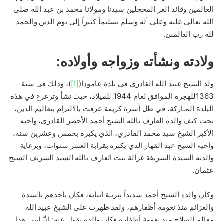
العالمين وقائد الغر المحجلين سيدنا ومولانا محمد بن عبد الله صلى
الله تعالى عليه وعلى آله وسلم تسليماً كثيراً إلى يوم الدين والحمد
لله رب العالمين.
ولادته ونشأته وزواجه وأولاده:
ولد الشيخ عبيد الله القادري في بلدة عامودا(
[1]
)، وذلك في سنة
1363للهجرة الموافق لعام 1944 للميلاد، حيث نشأ وترعرع في هذه
البلدة المباركة، في ظل أسرة كريمة عرفت بالالتزام بتعاليم الدين،
تحت كنف والده العارف بالله الشيخ أحمد الأخضر القادري، وأخيه
الأكبر الشيخ سيد محمد القادري، الذي يكبره بخمس وعشرين سنة،
وأخيه الشيخ عبد القهار الذي يكبره بقرابة العشر سنوات، وبرعاية
والدته السيدة الشريفة غزالة بنت العارف بالله السيد الشريف الشيخ
عثمان.
وكان والده الشيخ أحمد شديداً بتربية أبنائه، فكان يأخذهم بالشدة
والعزائم منذ نعومة أظفارهم، ولقد ظهرت على الشيخ عبيد الله
معالم الصلاح منذ نعومة أظفاره فكان والده يقول عنه: إنَّ ابني هذا