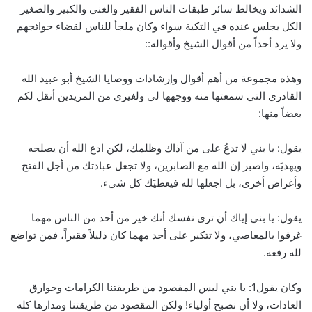
الشدائد ويخالط سائر طبقات الناس الفقير والغني والكبير والصغير
الكل يجلس عنده في التكية سواء وكان ملجأ للناس لقضاء حوائجهم
ولا يرد أحداً من أقوال الشيخ وأقواله::
وهذه مجموعة من أهم أقوال وإرشادات ووصايا الشيخ أبو عبيد الله
القادري التي سمعتها منه ووجهها لي ولغيري من المريدين أنقل لكم
بعضاً منها:
يقول: يا بني لا تدعُ على من آذاك وظلمك، لكن ادع الله أن يصلحه
ويهديَه، واصبر إن الله مع الصابرين، ولا تجعل عبادتك من أجل الفتح
وأغراض أخرى، بل اجعلها لله فيعطيَك كل شيء.
يقول: يا بني إياك أن ترى نفسك أنك خير من أحد من الناس مهما
غرقوا بالمعاصي، ولا تتكبر على أحد مهما كان ذليلاً فقيراً، فمن تواضع
لله رفعه.
وكان يقول1: يا بني ليس المقصود من طريقتنا الكرامات وخوارق
العادات، ولا أن نصبح أولياء! ولكن المقصود من طريقتنا ومدارها كله