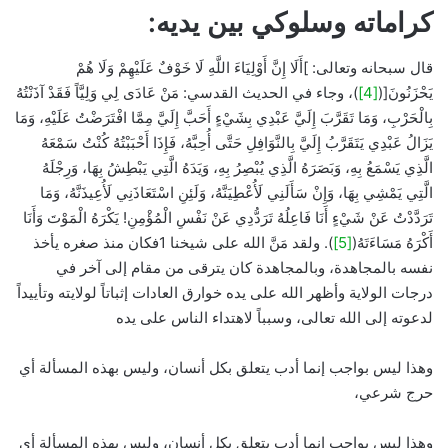
كراماته وسلوكي بين يديه:
قال سبحانه وتعالى: ]أَلَا إِنَّ أَوْلِيَاءَ اللَّهِ لَا خَوْفٌ عَلَيْهِمْ وَلَا هُمْ
يَحْزَنُونَ[(
[4]
)، وجاء في الحديث القدسي: مَنْ عَادَى لِي وَلِيَّاً فَقَدْ آذَنْتُهُ
بِالْحَرْبِ، وَمَا تَقَرَّبَ إِلَيَّ عَبْدِي بِشَيْءٍ أَحَبَّ إِلَيَّ مِمَّا افْتَرَضْتُ عَلَيْهِ، وَمَا
يَزَالُ عَبْدِي يَتَقَرَّبُ إِلَيَّ بِالنَّوَافِلِ حَتَّى أُحِبَّهُ، فَإِذَا أَحْبَبْتُهُ كُنْتُ سَمْعَهُ
الَّذِي يَسْمَعُ بِهِ، وَبَصَرَهُ الَّذِي يُبْصِرُ بِهِ، وَيَدَهُ الَّتِي يَبْطِشُ بِهَا، وَرِجْلَهُ
الَّتِي يَمْشِي بِهَا، وَإِنْ سَأَلَنِي لَأُعْطِيَنَّهُ، وَلَئِنِ اسْتَعَاذَنِي لَأُعِيذَنَّهُ، وَمَا
تَرَدَّدْتُ عَنْ شَيْءٍ أَنَا فَاعِلُهُ تَرَدُّدِي عَنْ نَفْسِ الْمُؤْمِنِ! يَكْرَهُ الْمَوْتَ وَأَنَا
أَكْرَهُ مَسَاءَتَهُ(
[5]
). ولقد مَنَّ الله على شيخنا 1فكان منذ صغره يأخذ
نفسه بالمجاهدة، وبالمجاهدة كان يترقى من مقام إلى آخر في
درجات الولاية وأظهر الله على يده خوارق العادات إثباتاً لولايته وتأييداً
لدعوته إلى الله تعالى، وسبباً لاهتداء الناس على يده
وهذا ليس بواجب إنما أدب يتعلق بكل أنسان، وليس بهذه المسألة أي
حرج شرعي،
وهذا ليس بواجب إنما أدب يتعلق بكل أنسان، وليس بهذه المسألة أي