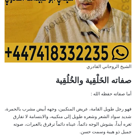
الشيخ الروحاني القادري
صفاته الخَلْقِية والخُلُقِية
أما صفاته حفظه الله :
فهو رجل طويل القامة، عريض المنكبين، وجهه أبيض مشرب بالحمرة،
شديد سواد الشعر وشعره طويل إلى منكبيه، والابتسامة لا تفارق
ثغره أبداً، بشوش الوجه دائماً، عيناه دائماً ترقرق بالعبرات، صوته
جميل ذو هيبة وسمت حسن.