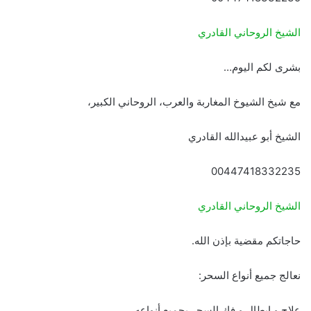
الشيخ الروحاني القادري
بشرى لكم اليوم…
مع شيخ الشيوخ المغاربة والعرب، الروحاني الكبير،
الشيخ أبو عبيدالله القادري
00447418332235
الشيخ الروحاني القادري
حاجاتكم مقضية بإذن الله.
نعالج جميع أنواع السحر:
علاج و إبطال و فك السحر بجميع أنواعه