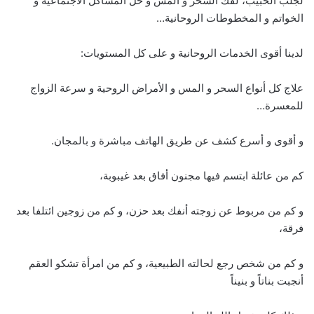
لجلب الحبيب، لفك السحر و المس و حل المشاكل الاجتماعية و
الخواتم و المخطوطات الروحانية…
لدينا أقوى الخدمات الروحانية و على كل المستويات:
علاج كل أنواع السحر و المس و الأمراض الروحية و سرعة الزواج
للمعسرة…
و أقوى و أسرع كشف عن طريق الهاتف مباشرة و بالمجان.
كم من عائلة ابتسم فيها مجنون أفاق بعد غيبوبة،
و كم من مربوط عن زوجته أنفك بعد حزن، و كم من زوجين ائتلفا بعد
فرقة،
و كم من شخص رجع لحالته الطبيعية، و كم من امرأة تشكو العقم
أنجبت بناتاً و بنيناً