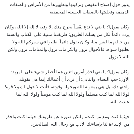
يدور حول إصلاح النفوس وتزكيتها وتطهيرها من الأمراض والصفات
الذميمة وتحليتها بالصفات الحسنة المحمدية.
وكان يقول1: يا بني لا تدع نفَسَاً يخرج منك إلا وفيه لا إله إلا الله، وكان
يردد دائماً لكل من يسلك الطريق: طريقتنا مبنية على الكتاب والسنة
من خالفهما ليس منا، وكان يقول دائماً اطلبوا في سيركم الله ولا
تطلبوا سواه، فالأحوال تزول والكرامات تزول والمنامات تزول ولكن
الله لا يزول.
وكان يقول1: يا بني احذر أمرين اثنين هما أخطر شيء على المريد:
الأول: حب النساء، والثاني: أن ترى أن أعمالك إنما هي بقوتك
واجتهادك، بل هي بمعونة الله وبحوله وقوته، فأنت لا حول لك ولا قوة!
لولا الله لما كنت مسلماً ولولا الله لما كنت مؤمناً ولولا الله لما
عبدت الله.
حيثما كنت ومع من كنت، ولتكن صورة عن طريقتك حيثما كنت واحذر
من الإساءة لنا بإساءتك الأدب مع رجال الله الصالحين.