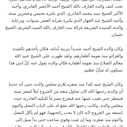
تحت كنف والده العارف بالله الشيخ أحمد الأخضر القادري، وأخيه
الأكبر الشيخ سيد محمد القادري، الذي يكبره بخمس وعشرين سنة،
وأخيه الشيخ عبد القهار الذي يكبره بقرابة العشر سنوات، وبرعاية
والدته السيدة الشريفة غزالة بنت العارف بالله السيد الشريف الشيخ
عثمان.
وكان والده الشيخ أحمد شديداً بتربية أبنائه، فكان يأخذهم بالشدة
والعزائم منذ نعومة أظفارهم، ولقد ظهرت على الشيخ عبيد الله
معالم الصلاح منذ نعومة أظفاره فكان والده يقول عنه: إنَّ ابني هذا
سيكون له شأنٌ عظيم.
وكان الشيخ عبيد لله1 منذ صغره يلازم مجلس والده، حتى أنه حدثنا
أن والدته رحمها الله كان تحاول منعه من الخروج ليلاً لصغر سنه،
فينتظر حتى تغيب عينها عنه فيخرج مسرعاً للتكية القادرية حيث
مجلس والده، وكانت رحمها الله تضع له على الباب البصل والثوم
لتمنعه من الخروج لأنه كان لا يحب رائحتهما، فهو لم يأكل البصل
والثوم منذ صغره، وما إن شب وقوي ساعده حتى بدأ يميل إلى
العزلة والخلوة والانقطاع إلى الله في سبيل تزكية النفس، والتقرب