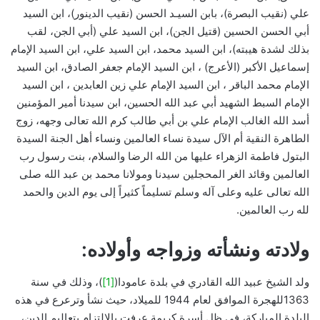
علي (نقيب البصرة)، بابن السيـد الحسن (نقيب الدينور)، ابن السيد
أبي الحسن الحسين (قتيل الجن)، ابن السيد علي (أبي الجن، لقب
بذلك لشدة هيبته)، ابن السيد محمد، ابن السيد علي، ابن السيد الإمام
إسماعيل الأكبر (الأعرج) ، ابن السيد الإمام جعفر الصادق، ابن السيد
الإمام محمد الباقر ، ابن السيد الإمام علي زين العابدين ، ابن السيد
الإمام السبط الشهيد أبي عبد الله الحسين، ابن سيدنا أمير المؤمنين
أسد الله الغالب الإمام علي بن أبي طالب كرم الله تعالى وجهه، زوج
الطاهرة النقية أم الآل سيدة نساء العالمين ونساء أهل الجنة السيدة
البتول فاطمة الزهراء عليها من الله الرضا والسلام، بنت رسول رب
العالمين وقائد الغر المحجلين سيدنا ومولانا محمد بن عبد الله صلى
الله تعالى عليه وعلى آله وسلم تسليماً كثيراً إلى يوم الدين والحمد
لله رب العالمين.
ولادته ونشأته وزواجه وأولاده:
ولد الشيخ عبيد الله القادري في بلدة عامودا(
[1]
)، وذلك في سنة
1363للهجرة الموافق لعام 1944 للميلاد، حيث نشأ وترعرع في هذه
البلدة المباركة، في ظل أسرة كريمة عرفت بالالتزام بتعاليم الدين،