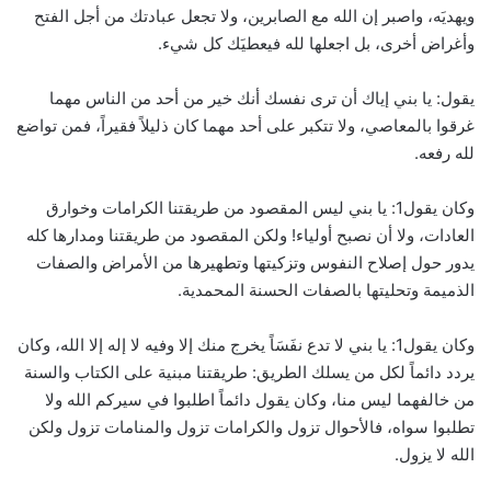
ويهديَه، واصبر إن الله مع الصابرين، ولا تجعل عبادتك من أجل الفتح
وأغراض أخرى، بل اجعلها لله فيعطيَك كل شيء.
يقول: يا بني إياك أن ترى نفسك أنك خير من أحد من الناس مهما
غرقوا بالمعاصي، ولا تتكبر على أحد مهما كان ذليلاً فقيراً، فمن تواضع
لله رفعه.
وكان يقول1: يا بني ليس المقصود من طريقتنا الكرامات وخوارق
العادات، ولا أن نصبح أولياء! ولكن المقصود من طريقتنا ومدارها كله
يدور حول إصلاح النفوس وتزكيتها وتطهيرها من الأمراض والصفات
الذميمة وتحليتها بالصفات الحسنة المحمدية.
وكان يقول1: يا بني لا تدع نفَسَاً يخرج منك إلا وفيه لا إله إلا الله، وكان
يردد دائماً لكل من يسلك الطريق: طريقتنا مبنية على الكتاب والسنة
من خالفهما ليس منا، وكان يقول دائماً اطلبوا في سيركم الله ولا
تطلبوا سواه، فالأحوال تزول والكرامات تزول والمنامات تزول ولكن
الله لا يزول.