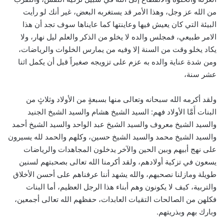
من الله عز وجل، وهذا الأمر قد يستغربه البعض، غير أنك لو رأيت
البيئة التي كان يعيش فيها وعاينتها كما عايناها سوف تجد أن هذا
الامر طبيعي، فمجلس والده لا يخلو من الذكر والعلم ليل نهار، ولا
يكاد يخلو وقت من السنة إلا وفيه من يمارس الخلوات والرياضات،
ومن شدة عناية والده به عزم على تزويجه صغيراً قبل أن يكمل اثنا
عشر سنة،
ولقد أكرمه الله سبحانه وتعالى منها بسبعةٍ من الأولاد وثلاثٍ من
البنات أَمَّا الأولاد فهم: السيد الشيخ هشام والسيد الشيخ الجنيد
والسيد الشيخ معروف والسيد الشيخ عبد الواحد والسيد الشيخ أحمد
والسيد الشيخ محمد والسيد الشيخ حسين، وكلهم والحمد لله يسيرون
على نهج أبيهم وبين الحين والآخر يدخلون المجاهدات والرياضات
يسعون في تزكية أولادهم، ولقد أكرمنا الله تعالى بصحبتهم لسنين
طويلة ومازلنا نصحبهم، والله يشهد أننا عرفناهم على أحسن الأخلاق
والتربية، كيف لا يكونون وهم أبناء هذا الرجل العظيم، أما البنات
فكلهن من الصالحات التقيات العابدات، حفظهم الله تعالى أجمعين،
وبارك بهم وبذريتهم.