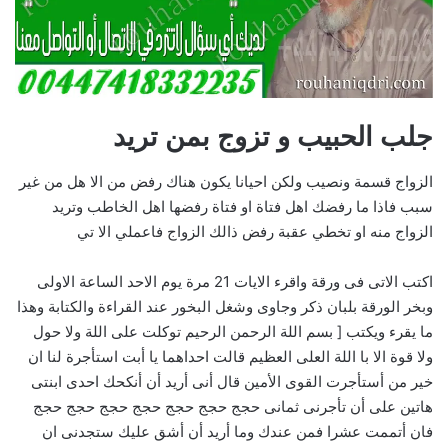
جلب الحبيب و تزوج بمن تريد
الزواج قسمة ونصيب ولكن احيانا يكون هناك رفض من الا هل من غير
سبب فاذا ما رفضك اهل فتاة او فتاة رفضها اهل الخاطب وتريد
الزواج منه او تخطي عقبة رفض ذالك الزواج فاعملي الا تي
اكتب الاتى فى ورقة واقرء الايات 21 مرة يوم الاحد الساعة الاولى
وبخر الورقة بلبان ذكر وجاوى وشغل البخور عند القراءة والكتابة وهذا
ما يقرء ويكتب [ بسم اللة الرحمن الرحيم توكلت على اللة ولا حول
ولا قوة الا با اللة العلى العظيم قالت احداهما يا أبت استأجرة لنا ان
خير من أستأجرت القوى الأمين قال أنى أريد أن أنكحك احدى ابنتى
هاتين على أن تأجرنى ثمانى حجج حجج حجج حجج حجج حجج حجج
فان أتممت عشرا فمن عندك وما أريد أن أشق عليك ستجدنى ان