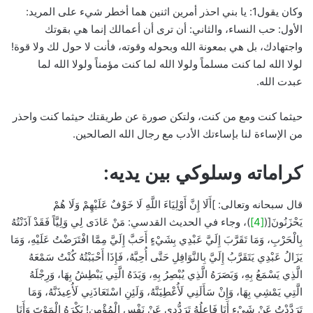
وكان يقول1: يا بني احذر أمرين اثنين هما أخطر شيء على المريد:
الأول: حب النساء، والثاني: أن ترى أن أعمالك إنما هي بقوتك
واجتهادك، بل هي بمعونة الله وبحوله وقوته، فأنت لا حول لك ولا قوة!
لولا الله لما كنت مسلماً ولولا الله لما كنت مؤمناً ولولا الله لما
عبدت الله.
حيثما كنت ومع من كنت، ولتكن صورة عن طريقتك حيثما كنت واحذر
من الإساءة لنا بإساءتك الأدب مع رجال الله الصالحين.
كراماته وسلوكي بين يديه:
قال سبحانه وتعالى: ]أَلَا إِنَّ أَوْلِيَاءَ اللَّهِ لَا خَوْفٌ عَلَيْهِمْ وَلَا هُمْ
يَحْزَنُونَ[(
[4]
)، وجاء في الحديث القدسي: مَنْ عَادَى لِي وَلِيَّاً فَقَدْ آذَنْتُهُ
بِالْحَرْبِ، وَمَا تَقَرَّبَ إِلَيَّ عَبْدِي بِشَيْءٍ أَحَبَّ إِلَيَّ مِمَّا افْتَرَضْتُ عَلَيْهِ، وَمَا
يَزَالُ عَبْدِي يَتَقَرَّبُ إِلَيَّ بِالنَّوَافِلِ حَتَّى أُحِبَّهُ، فَإِذَا أَحْبَبْتُهُ كُنْتُ سَمْعَهُ
الَّذِي يَسْمَعُ بِهِ، وَبَصَرَهُ الَّذِي يُبْصِرُ بِهِ، وَيَدَهُ الَّتِي يَبْطِشُ بِهَا، وَرِجْلَهُ
الَّتِي يَمْشِي بِهَا، وَإِنْ سَأَلَنِي لَأُعْطِيَنَّهُ، وَلَئِنِ اسْتَعَاذَنِي لَأُعِيذَنَّهُ، وَمَا
تَرَدَّدْتُ عَنْ شَيْءٍ أَنَا فَاعِلُهُ تَرَدُّدِي عَنْ نَفْسِ الْمُؤْمِنِ! يَكْرَهُ الْمَوْتَ وَأَنَا