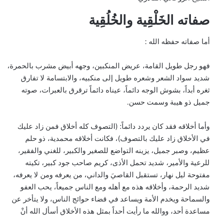
صفاته الخَلْقِية والخُلُقِية
أما صفاته حفظه الله :
فهو رجل طويل القامة، عريض المنكبين، وجهه أبيض مشرب بالحمرة،
شديد سواد الشعر وشعره طويل إلى منكبيه، والابتسامة لا تفارق
ثغره أبداً، بشوش الوجه دائماً، عيناه دائماً ترقرق بالعبرات، صوته
جميل ذو هيبة وسمت حسن.
وأما أخلاقه فقد كان يردد دائماً: (التصوف كله أخلاق فمن زاد عليك
في الأخلاق زاد عليك بالتصوف)، فكانت أخلاقه محمدية، ذو حلم
عظيم، وصبر جميل، يزينه التواضع للصغير والكبير، للغني والفقير،
للرعية والأمير، شديد تحمل الأذى، كريم صاحب جود كبير، تكيته
مفتوحة ليل نهار، تستقبل القاصيَ والداني، من يعرفه ومن لا يعرفه،
شديد الرحمة، وأخلاقه هذه مع أهله ومع الناس جميعاً، يحب العفو
والسماحة ويخدم الأمة ويساعد في قضاء حوائج الناس، ولا يتأخر عن
مساعدة أحد، ووالله ما رأيت أحداً بمثل هذه الأخلاق أسأل الله أنْ