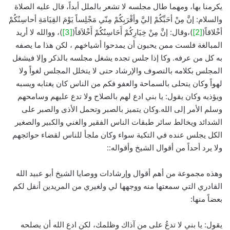
يكرمنا بها، ومهما طال مجلسه لا تشعر بالملل أبداً، قال عليه الصلاة
والسلام: إنَّ مِنْ أحَبِّكُمْ إليَّ وأقْرَبِكُمْ مِنّي مَجْلِساً يَوْمَ القِيَامَةِ أحاسِنُكُمْ
أخْلاقاً(
[2]
)،وقال: إنَّ مِنْ خِيَارِكُمْ أَحَاسِنُكُمْ أَخْلاَقاً(
[3]
)، ووالله لا أريد
المبالغة فلست ممن يحبون أن يمدحوا أشياخهم ، لكن هذا ما يصفه
به كل من عرفه. وكا إذا جلس تجده يشغل مجلسه بالذكر وإلا فيشغل
المجلس بكلامه بالتصوف والإرشاد حتى لا يتخلل المجلس لغواً ولا
لهواً وكان يتحلى بالسماحة والعفو فكم من الناس كان يغتابه ويسبه
ويؤذيه وكان يقول: يا بني ادع لهم بالصلاح ولا تدع عليهم وسامحهم
وسلم الأمر إلى الله.وكان يتميز بالصبر وتحمل الأذى والصبر على
الشدائد ويخالط سائر طبقات الناس الفقير والغني والكبير والصغير
الكل يجلس عنده في التكية سواء وكان ملجأ للناس لقضاء حوائجهم
ولا يرد أحداً من أقوال الشيخ وأقواله::
وهذه مجموعة من أهم أقوال وإرشادات ووصايا الشيخ أبو عبيد الله
القادري التي سمعتها منه ووجهها لي ولغيري من المريدين أنقل لكم
بعضاً منها:
يقول: يا بني لا تدعُ على من آذاك وظلمك، لكن ادع الله أن يصلحه