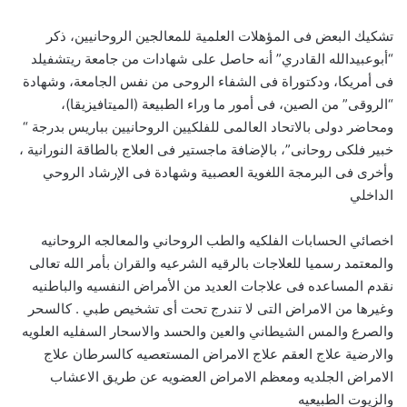
تشكيك البعض فى المؤهلات العلمية للمعالجين الروحانيين، ذكر
“أبوعبيدالله القادري” أنه حاصل على شهادات من جامعة ريتشفيلد
فى أمريكا، ودكتوراة فى الشفاء الروحى من نفس الجامعة، وشهادة
“الروقى” من الصين، فى أمور ما وراء الطبيعة (الميتافيزيقا)،
ومحاضر دولى بالاتحاد العالمى للفلكيين الروحانيين بباريس بدرجة “
خبير فلكى روحانى”، بالإضافة ماجستير فى العلاج بالطاقة النورانية ،
وأخرى فى البرمجة اللغوية العصبية وشهادة فى الإرشاد الروحي
الداخلي
اخصائي الحسابات الفلكيه والطب الروحاني والمعالجه الروحانيه
والمعتمد رسميا للعلاجات بالرقيه الشرعيه والقران بأمر الله تعالى
نقدم المساعده فى علاجات العديد من الأمراض النفسيه والباطنيه
وغيرها من الامراض التى لا تندرج تحت أى تشخيص طبي . كالسحر
والصرع والمس الشيطاني والعين والحسد والاسحار السفليه العلويه
والارضية علاج العقم علاج الامراض المستعصيه كالسرطان علاج
الامراض الجلديه ومعظم الامراض العضويه عن طريق الاعشاب
والزيوت الطبيعيه