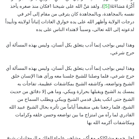
أَكْرَهُ مَسَاءَتَهُ(
[5]
). ولقد مَنَّ الله على شيخنا 1فكان منذ صغره يأخذ
نفسه بالمجاهدة، وبالمجاهدة كان يترقى من مقام إلى آخر في
درجات الولاية وأظهر الله على يده خوارق العادات إثباتاً لولايته وتأييداً
لدعوته إلى الله تعالى، وسبباً لاهتداء الناس على يده
وهذا ليس بواجب إنما أدب يتعلق بكل أنسان، وليس بهذه المسألة أي
حرج شرعي،
وهذا ليس بواجب إنما أدب يتعلق بكل أنسان، وليس بهذه المسألة أي
حرج شرعي، فلما وصلنا للشيخ جلسنا معه ورأى هذا الإنسان خلق
الشيخ وتواضعه، وكاشفه الشيخ بمكاشفات عظيمة، تفاجأت به
يمسك يد الشيخ ويقبلها بحرارة ويبكي، وما هي إلا دقائق من حديث
الشيخ حتى انكب يقبل قدمي الشيخ ويبكي ويطلب السماح من
الشيخ، فلما رجعنا بقي منقبضاً أياماً من تأثره بحال الشيخ عبيد الله
القادري لما رآه من امتزاج ما بين تواضعه وحسن خلقه وكرامات
ومكاشفات أكرمه الله بها
لحل جميع مشاكلكم مع أكبر مشاهير علماء الفلك و الروحانيات شيخ