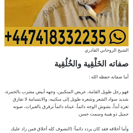
الشيخ الروحاني القادري
صفاته الخَلْقِية والخُلُقِية
أما صفاته حفظه الله :
فهو رجل طويل القامة، عريض المنكبين، وجهه أبيض مشرب بالحمرة،
شديد سواد الشعر وشعره طويل إلى منكبيه، والابتسامة لا تفارق
ثغره أبداً، بشوش الوجه دائماً، عيناه دائماً ترقرق بالعبرات، صوته
جميل ذو هيبة وسمت حسن.
وأما أخلاقه فقد كان يردد دائماً: (التصوف كله أخلاق فمن زاد عليك