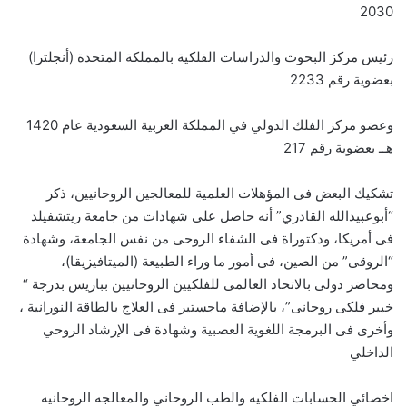
2030
رئيس مركز البحوث والدراسات الفلكية بالمملكة المتحدة (أنجلترا)
بعضوية رقم 2233
وعضو مركز الفلك الدولي في المملكة العربية السعودية عام 1420
هــ بعضوية رقم 217
تشكيك البعض فى المؤهلات العلمية للمعالجين الروحانيين، ذكر
“أبوعبيدالله القادري” أنه حاصل على شهادات من جامعة ريتشفيلد
فى أمريكا، ودكتوراة فى الشفاء الروحى من نفس الجامعة، وشهادة
“الروقى” من الصين، فى أمور ما وراء الطبيعة (الميتافيزيقا)،
ومحاضر دولى بالاتحاد العالمى للفلكيين الروحانيين بباريس بدرجة “
خبير فلكى روحانى”، بالإضافة ماجستير فى العلاج بالطاقة النورانية ،
وأخرى فى البرمجة اللغوية العصبية وشهادة فى الإرشاد الروحي
الداخلي
اخصائي الحسابات الفلكيه والطب الروحاني والمعالجه الروحانيه