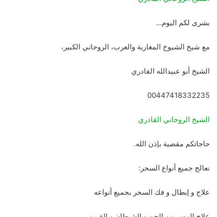
بشرى لكم اليوم…
مع شيخ الشيوخ المغاربة والعرب، الروحاني الكبير،
الشيخ أبو عبيدالله القادري
00447418332235
الشيخ الروحاني القادري
حاجاتكم مقضية بإذن الله.
نعالج جميع أنواع السحر:
علاج و إبطال و فك السحر بجميع أنواعه
علاج المس من الجن و الشيطان و القرين