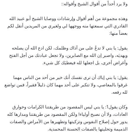
ولا يرد أحداً من أقوال الشيخ وأقواله::
وهذه مجموعة من أهم أقوال وإرشادات ووصايا الشيخ أبو عبيد الله
القادري التي سمعتها منه ووجهها لي ولغيري من المريدين أنقل لكم
بعضاً منها:
يقول: يا بني لا تدعُ على من آذاك وظلمك، لكن ادع الله أن يصلحه
ويهديَه، واصبر إن الله مع الصابرين، ولا تجعل عبادتك من أجل الفتح
وأغراض أخرى، بل اجعلها لله فيعطيَك كل شيء.
يقول: يا بني إياك أن ترى نفسك أنك خير من أحد من الناس مهما
غرقوا بالمعاصي، ولا تتكبر على أحد مهما كان ذليلاً فقيراً، فمن تواضع
لله رفعه.
وكان يقول1: يا بني ليس المقصود من طريقتنا الكرامات وخوارق
العادات، ولا أن نصبح أولياء! ولكن المقصود من طريقتنا ومدارها كله
يدور حول إصلاح النفوس وتزكيتها وتطهيرها من الأمراض والصفات
الذميمة وتحليتها بالصفات الحسنة المحمدية.