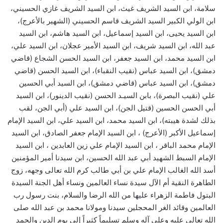
سلامة، ابن السيد الشريف غيث، ابن السيد الشريف غازي الحسيني،
ابن الولي الكبير السيد الشريف قاسم الحسيني (الشهير بالأعرج)،
ابن السيد يحيى، ابن السيد إسماعيل، ابن السيد هاشم، ابن السيد
عبد الله، ابن السيد شريف، ابن السيد الأمير عجلان، ابن السيد علي،
ابن السيد محمد، ابن السيد جعفر، ابن السيد الحسن الشجاع (قاضي
دمشق)، ابن السيد عباس (نقيب النقباء)، ابن السيد الحسن (قاضي
دمشق)، ابن السيد عباس (قاضي دمشق)، ابن السيد أبي الحسين
علي (نقيب البصرة)، بابن السيـد الحسن (نقيب الدينور)، ابن السيد
أبي الحسن الحسين (قتيل الجن)، ابن السيد علي (أبي الجن، لقب
بذلك لشدة هيبته)، ابن السيد محمد، ابن السيد علي، ابن السيد الإمام
إسماعيل الأكبر (الأعرج) ، ابن السيد الإمام جعفر الصادق، ابن السيد
الإمام محمد الباقر ، ابن السيد الإمام علي زين العابدين ، ابن السيد
الإمام السبط الشهيد أبي عبد الله الحسين، ابن سيدنا أمير المؤمنين
أسد الله الغالب الإمام علي بن أبي طالب كرم الله تعالى وجهه، زوج
الطاهرة النقية أم الآل سيدة نساء العالمين ونساء أهل الجنة السيدة
البتول فاطمة الزهراء عليها من الله الرضا والسلام، بنت رسول رب
العالمين وقائد الغر المحجلين سيدنا ومولانا محمد بن عبد الله صلى
الله تعالى عليه وعلى آله وسلم تسليماً كثيراً إلى يوم الدين والحمد