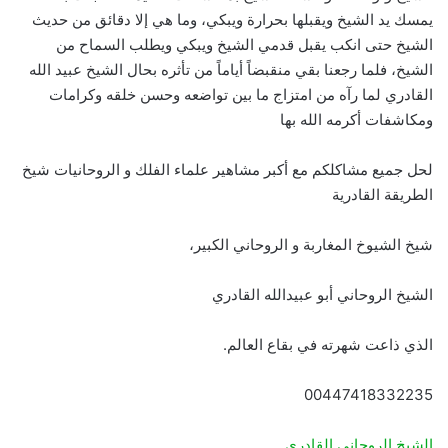
يمسك يد الشيخ ويقبلها بحرارة ويبكي، وما هي إلا دقائق من حديث
الشيخ حتى انكب يقبل قدمي الشيخ ويبكي ويطلب السماح من
الشيخ، فلما رجعنا بقي منقبضاً أياماً من تأثره بحال الشيخ عبيد الله
القادري لما رآه من امتزاج ما بين تواضعه وحسن خلقه وكرامات
ومكاشفات أكرمه الله بها
لحل جميع مشاكلكم مع أكبر مشاهير علماء الفلك و الروحانيات شيخ
الطريقة القادرية
شيخ الشيوخ المغاربة و الروحاني الكبير،
الشيخ الروحاني أبو عبيدالله القادري
الذي ذاعت شهرته في بقاع العالم.
00447418332235
الشيخ الروحاني القادري