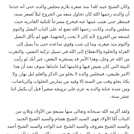
وكان الشيخ عبيد لله1 منذ صغره يلازم مجلس والده، حتى أنه حدثنا
أن والدته رحمها الله كان تحاول منعه من الخروج ليلاً لصغر سنه،
فينتظر حتى تغيب عينها عنه فيخرج مسرعاً للتكية القادرية حيث
مجلس والده، وكانت رحمها الله تضع له على الباب البصل والثوم
لتمنعه من الخروج لأنه كان لا يحب رائحتهما، فهو لم يأكل البصل
والثوم منذ صغره، وما إن شب وقوي ساعده حتى بدأ يميل إلى
العزلة والخلوة والانقطاع إلى الله في سبيل تزكية النفس، والتقرب
من الله عز وجل، وهذا الأمر قد يستغربه البعض، غير أنك لو رأيت
البيئة التي كان يعيش فيها وعاينتها كما عايناها سوف تجد أن هذا
الامر طبيعي، فمجلس والده لا يخلو من الذكر والعلم ليل نهار، ولا
يكاد يخلو وقت من السنة إلا وفيه من يمارس الخلوات والرياضات،
ومن شدة عناية والده به عزم على تزويجه صغيراً قبل أن يكمل اثنا
عشر سنة،
ولقد أكرمه الله سبحانه وتعالى منها بسبعةٍ من الأولاد وثلاثٍ من
البنات أَمَّا الأولاد فهم: السيد الشيخ هشام والسيد الشيخ الجنيد
والسيد الشيخ معروف والسيد الشيخ عبد الواحد والسيد الشيخ أحمد
والسيد الشيخ محمد والسيد الشيخ حسين، وكلهم والحمد لله يسيرون