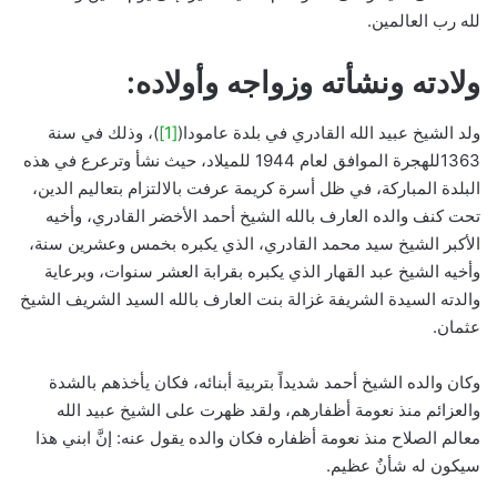
لله رب العالمين.
ولادته ونشأته وزواجه وأولاده:
ولد الشيخ عبيد الله القادري في بلدة عامودا(
[1]
)، وذلك في سنة
1363للهجرة الموافق لعام 1944 للميلاد، حيث نشأ وترعرع في هذه
البلدة المباركة، في ظل أسرة كريمة عرفت بالالتزام بتعاليم الدين،
تحت كنف والده العارف بالله الشيخ أحمد الأخضر القادري، وأخيه
الأكبر الشيخ سيد محمد القادري، الذي يكبره بخمس وعشرين سنة،
وأخيه الشيخ عبد القهار الذي يكبره بقرابة العشر سنوات، وبرعاية
والدته السيدة الشريفة غزالة بنت العارف بالله السيد الشريف الشيخ
عثمان.
وكان والده الشيخ أحمد شديداً بتربية أبنائه، فكان يأخذهم بالشدة
والعزائم منذ نعومة أظفارهم، ولقد ظهرت على الشيخ عبيد الله
معالم الصلاح منذ نعومة أظفاره فكان والده يقول عنه: إنَّ ابني هذا
سيكون له شأنٌ عظيم.