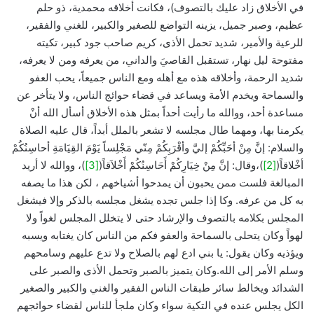
في الأخلاق زاد عليك بالتصوف)، فكانت أخلاقه محمدية، ذو حلم
عظيم، وصبر جميل، يزينه التواضع للصغير والكبير، للغني والفقير،
للرعية والأمير، شديد تحمل الأذى، كريم صاحب جود كبير، تكيته
مفتوحة ليل نهار، تستقبل القاصيَ والداني، من يعرفه ومن لا يعرفه،
شديد الرحمة، وأخلاقه هذه مع أهله ومع الناس جميعاً، يحب العفو
والسماحة ويخدم الأمة ويساعد في قضاء حوائج الناس، ولا يتأخر عن
مساعدة أحد، ووالله ما رأيت أحداً بمثل هذه الأخلاق أسأل الله أنْ
يكرمنا بها، ومهما طال مجلسه لا تشعر بالملل أبداً، قال عليه الصلاة
والسلام: إنَّ مِنْ أحَبِّكُمْ إليَّ وأقْرَبِكُمْ مِنّي مَجْلِساً يَوْمَ القِيَامَةِ أحاسِنُكُمْ
أخْلاقاً(
[2]
)،وقال: إنَّ مِنْ خِيَارِكُمْ أَحَاسِنُكُمْ أَخْلاَقاً(
[3]
)، ووالله لا أريد
المبالغة فلست ممن يحبون أن يمدحوا أشياخهم ، لكن هذا ما يصفه
به كل من عرفه. وكا إذا جلس تجده يشغل مجلسه بالذكر وإلا فيشغل
المجلس بكلامه بالتصوف والإرشاد حتى لا يتخلل المجلس لغواً ولا
لهواً وكان يتحلى بالسماحة والعفو فكم من الناس كان يغتابه ويسبه
ويؤذيه وكان يقول: يا بني ادع لهم بالصلاح ولا تدع عليهم وسامحهم
وسلم الأمر إلى الله.وكان يتميز بالصبر وتحمل الأذى والصبر على
الشدائد ويخالط سائر طبقات الناس الفقير والغني والكبير والصغير
الكل يجلس عنده في التكية سواء وكان ملجأ للناس لقضاء حوائجهم