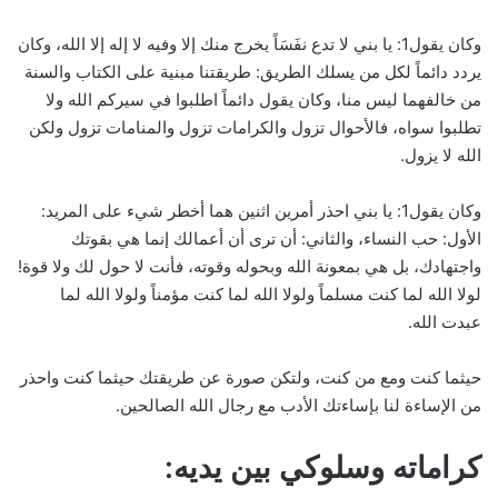
وكان يقول1: يا بني لا تدع نفَسَاً يخرج منك إلا وفيه لا إله إلا الله، وكان
يردد دائماً لكل من يسلك الطريق: طريقتنا مبنية على الكتاب والسنة
من خالفهما ليس منا، وكان يقول دائماً اطلبوا في سيركم الله ولا
تطلبوا سواه، فالأحوال تزول والكرامات تزول والمنامات تزول ولكن
الله لا يزول.
وكان يقول1: يا بني احذر أمرين اثنين هما أخطر شيء على المريد:
الأول: حب النساء، والثاني: أن ترى أن أعمالك إنما هي بقوتك
واجتهادك، بل هي بمعونة الله وبحوله وقوته، فأنت لا حول لك ولا قوة!
لولا الله لما كنت مسلماً ولولا الله لما كنت مؤمناً ولولا الله لما
عبدت الله.
حيثما كنت ومع من كنت، ولتكن صورة عن طريقتك حيثما كنت واحذر
من الإساءة لنا بإساءتك الأدب مع رجال الله الصالحين.
كراماته وسلوكي بين يديه: