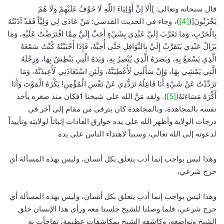
قال سبحانه وتعالى: ]أَلَا إِنَّ أَوْلِيَاءَ اللَّهِ لَا خَوْفٌ عَلَيْهِمْ وَلَا هُمْ
يَحْزَنُونَ[(
[4]
)، وجاء في الحديث القدسي: مَنْ عَادَى لِي وَلِيَّاً فَقَدْ آذَنْتُهُ
بِالْحَرْبِ، وَمَا تَقَرَّبَ إِلَيَّ عَبْدِي بِشَيْءٍ أَحَبَّ إِلَيَّ مِمَّا افْتَرَضْتُ عَلَيْهِ، وَمَا
يَزَالُ عَبْدِي يَتَقَرَّبُ إِلَيَّ بِالنَّوَافِلِ حَتَّى أُحِبَّهُ، فَإِذَا أَحْبَبْتُهُ كُنْتُ سَمْعَهُ
الَّذِي يَسْمَعُ بِهِ، وَبَصَرَهُ الَّذِي يُبْصِرُ بِهِ، وَيَدَهُ الَّتِي يَبْطِشُ بِهَا، وَرِجْلَهُ
الَّتِي يَمْشِي بِهَا، وَإِنْ سَأَلَنِي لَأُعْطِيَنَّهُ، وَلَئِنِ اسْتَعَاذَنِي لَأُعِيذَنَّهُ، وَمَا
تَرَدَّدْتُ عَنْ شَيْءٍ أَنَا فَاعِلُهُ تَرَدُّدِي عَنْ نَفْسِ الْمُؤْمِنِ! يَكْرَهُ الْمَوْتَ وَأَنَا
أَكْرَهُ مَسَاءَتَهُ(
[5]
). ولقد مَنَّ الله على شيخنا 1فكان منذ صغره يأخذ
نفسه بالمجاهدة، وبالمجاهدة كان يترقى من مقام إلى آخر في
درجات الولاية وأظهر الله على يده خوارق العادات إثباتاً لولايته وتأييداً
لدعوته إلى الله تعالى، وسبباً لاهتداء الناس على يده
وهذا ليس بواجب إنما أدب يتعلق بكل أنسان، وليس بهذه المسألة أي
حرج شرعي،
وهذا ليس بواجب إنما أدب يتعلق بكل أنسان، وليس بهذه المسألة أي
حرج شرعي، فلما وصلنا للشيخ جلسنا معه ورأى هذا الإنسان خلق
الشيخ وتواضعه، وكاشفه الشيخ بمكاشفات عظيمة، تفاجأت به