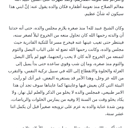
معالم الصلاح منذ نعومة أظفاره فكان والده يقول عنه: إنَّ ابني هذا
سيكون له شأنٌ عظيم.
وكان الشيخ عبيد لله1 منذ صغره يلازم مجلس والده، حتى أنه حدثنا
أن والدته رحمها الله كان تحاول منعه من الخروج ليلاً لصغر سنه،
فينتظر حتى تغيب عينها عنه فيخرج مسرعاً للتكية القادرية حيث
مجلس والده، وكانت رحمها الله تضع له على الباب البصل والثوم
لتمنعه من الخروج لأنه كان لا يحب رائحتهما، فهو لم يأكل البصل
والثوم منذ صغره، وما إن شب وقوي ساعده حتى بدأ يميل إلى
العزلة والخلوة والانقطاع إلى الله في سبيل تزكية النفس، والتقرب
من الله عز وجل، وهذا الأمر قد يستغربه البعض، غير أنك لو رأيت
البيئة التي كان يعيش فيها وعاينتها كما عايناها سوف تجد أن هذا
الامر طبيعي، فمجلس والده لا يخلو من الذكر والعلم ليل نهار، ولا
يكاد يخلو وقت من السنة إلا وفيه من يمارس الخلوات والرياضات،
ومن شدة عناية والده به عزم على تزويجه صغيراً قبل أن يكمل اثنا
عشر سنة،
ولقد أكرمه الله سبحانه وتعالى منها بسبعةٍ من الأولاد وثلاثٍ من