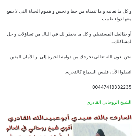
و كل ما تعانيه و ما تتمناه من حظ و نحس و هموم الحياة التي لا ينفع
معها دواء طبيب
أو طالعك المستقبلي و كل ما يخطر لك في البال من تساؤلات و حل
لمشاكلك…
نحن بعون الله تعالى نخرجك من دوامة الحيرة إلى بر الأمان اليقين.
اتصلوا الآن، فليس السماع كالتجربة.
00447418332235
الشيخ الروحاني القادري