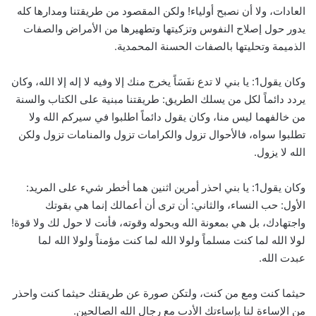
العادات، ولا أن نصبح أولياء! ولكن المقصود من طريقتنا ومدارها كله
يدور حول إصلاح النفوس وتزكيتها وتطهيرها من الأمراض والصفات
الذميمة وتحليتها بالصفات الحسنة المحمدية.
وكان يقول1: يا بني لا تدع نفَسَاً يخرج منك إلا وفيه لا إله إلا الله، وكان
يردد دائماً لكل من يسلك الطريق: طريقتنا مبنية على الكتاب والسنة
من خالفهما ليس منا، وكان يقول دائماً اطلبوا في سيركم الله ولا
تطلبوا سواه، فالأحوال تزول والكرامات تزول والمنامات تزول ولكن
الله لا يزول.
وكان يقول1: يا بني احذر أمرين اثنين هما أخطر شيء على المريد:
الأول: حب النساء، والثاني: أن ترى أن أعمالك إنما هي بقوتك
واجتهادك، بل هي بمعونة الله وبحوله وقوته، فأنت لا حول لك ولا قوة!
لولا الله لما كنت مسلماً ولولا الله لما كنت مؤمناً ولولا الله لما
عبدت الله.
حيثما كنت ومع من كنت، ولتكن صورة عن طريقتك حيثما كنت واحذر
من الإساءة لنا بإساءتك الأدب مع رجال الله الصالحين.