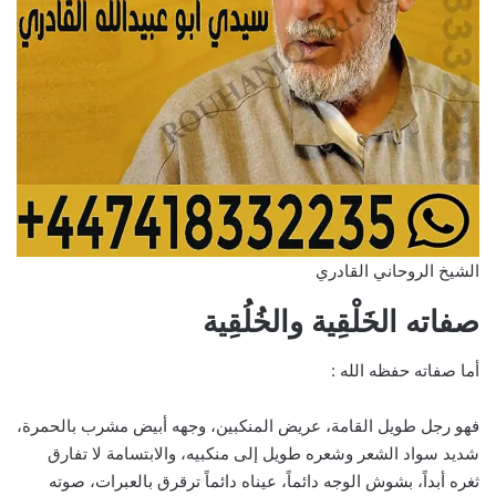
الشيخ الروحاني القادري
صفاته الخَلْقِية والخُلُقِية
أما صفاته حفظه الله :
فهو رجل طويل القامة، عريض المنكبين، وجهه أبيض مشرب بالحمرة،
شديد سواد الشعر وشعره طويل إلى منكبيه، والابتسامة لا تفارق
ثغره أبداً، بشوش الوجه دائماً، عيناه دائماً ترقرق بالعبرات، صوته