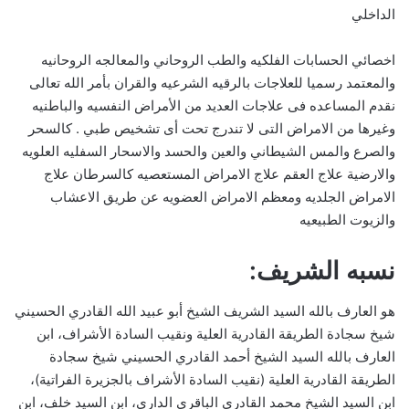
الداخلي
اخصائي الحسابات الفلكيه والطب الروحاني والمعالجه الروحانيه
والمعتمد رسميا للعلاجات بالرقيه الشرعيه والقران بأمر الله تعالى
نقدم المساعده فى علاجات العديد من الأمراض النفسيه والباطنيه
وغيرها من الامراض التى لا تندرج تحت أى تشخيص طبي . كالسحر
والصرع والمس الشيطاني والعين والحسد والاسحار السفليه العلويه
والارضية علاج العقم علاج الامراض المستعصيه كالسرطان علاج
الامراض الجلديه ومعظم الامراض العضويه عن طريق الاعشاب
والزيوت الطبيعيه
نسبه الشريف:
هو العارف بالله السيد الشريف الشيخ أبو عبيد الله القادري الحسيني
شيخ سجادة الطريقة القادرية العلية ونقيب السادة الأشراف، ابن
العارف بالله السيد الشيخ أحمد القادري الحسيني شيخ سجادة
الطريقة القادرية العلية (نقيب السادة الأشراف بالجزيرة الفراتية)،
ابن السيد الشيخ محمد القادري الباقري الداري، ابن السيد خلف، ابن