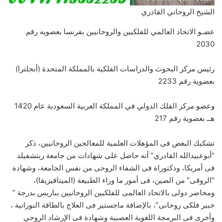
الشيخ الروحاني القادري
عضـو الاتحاد العالمي للفلكيين والروحانيين بفرنسا بعضويه رقم
2030
رئيس مركز البحوث والدراسات الفلكية بالمملكة المتحدة (أنجلترا)
بعضوية رقم 2233
وعضو مركز الفلك الدولي في المملكة العربية السعودية عام 1420
هــ بعضوية رقم 217
تشكيك البعض فى المؤهلات العلمية للمعالجين الروحانيين، ذكر
“أبوعبيدالله القادري” أنه حاصل على شهادات من جامعة ريتشفيلد
فى أمريكا، ودكتوراة فى الشفاء الروحى من نفس الجامعة، وشهادة
“الروقى” من الصين، فى أمور ما وراء الطبيعة (الميتافيزيقا)،
ومحاضر دولى بالاتحاد العالمى للفلكيين الروحانيين بباريس بدرجة “
خبير فلكى روحانى”، بالإضافة ماجستير فى العلاج بالطاقة النورانية ،
وأخرى فى البرمجة اللغوية العصبية وشهادة فى الإرشاد الروحي