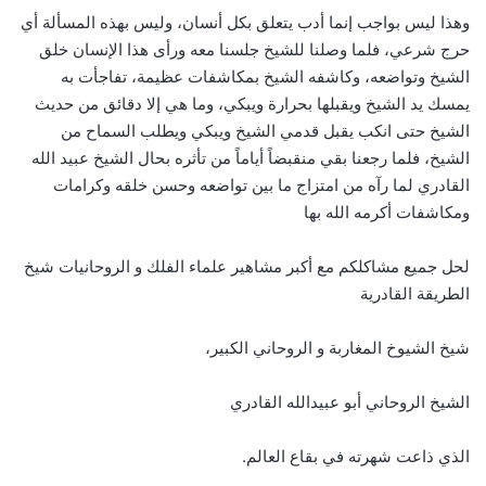
وهذا ليس بواجب إنما أدب يتعلق بكل أنسان، وليس بهذه المسألة أي
حرج شرعي، فلما وصلنا للشيخ جلسنا معه ورأى هذا الإنسان خلق
الشيخ وتواضعه، وكاشفه الشيخ بمكاشفات عظيمة، تفاجأت به
يمسك يد الشيخ ويقبلها بحرارة ويبكي، وما هي إلا دقائق من حديث
الشيخ حتى انكب يقبل قدمي الشيخ ويبكي ويطلب السماح من
الشيخ، فلما رجعنا بقي منقبضاً أياماً من تأثره بحال الشيخ عبيد الله
القادري لما رآه من امتزاج ما بين تواضعه وحسن خلقه وكرامات
ومكاشفات أكرمه الله بها
لحل جميع مشاكلكم مع أكبر مشاهير علماء الفلك و الروحانيات شيخ
الطريقة القادرية
شيخ الشيوخ المغاربة و الروحاني الكبير،
الشيخ الروحاني أبو عبيدالله القادري
الذي ذاعت شهرته في بقاع العالم.