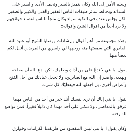
وسلم الأمر إلى الله.وكان يتميز بالصبر وتحمل الأذى والصبر على
الشدائد ويخالط سائر طبقات الناس الفقير والغني والكبير والصغير
الكل يجلس عنده في التكية سواء وكان ملجأ للناس لقضاء حوائجهم
ولا يرد أحداً من أقوال الشيخ وأقواله::
وهذه مجموعة من أهم أقوال وإرشادات ووصايا الشيخ أبو عبيد الله
القادري التي سمعتها منه ووجهها لي ولغيري من المريدين أنقل لكم
بعضاً منها:
يقول: يا بني لا تدعُ على من آذاك وظلمك، لكن ادع الله أن يصلحه
ويهديَه، واصبر إن الله مع الصابرين، ولا تجعل عبادتك من أجل الفتح
وأغراض أخرى، بل اجعلها لله فيعطيَك كل شيء.
يقول: يا بني إياك أن ترى نفسك أنك خير من أحد من الناس مهما
غرقوا بالمعاصي، ولا تتكبر على أحد مهما كان ذليلاً فقيراً، فمن تواضع
لله رفعه.
وكان يقول1: يا بني ليس المقصود من طريقتنا الكرامات وخوارق