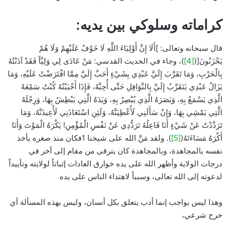
كراماته وسلوكي بين يديه:
قال سبحانه وتعالى: ]أَلَا إِنَّ أَوْلِيَاءَ اللَّهِ لَا خَوْفٌ عَلَيْهِمْ وَلَا هُمْ
يَحْزَنُونَ[(
[4]
)، وجاء في الحديث القدسي: مَنْ عَادَى لِي وَلِيَّاً فَقَدْ آذَنْتُهُ
بِالْحَرْبِ، وَمَا تَقَرَّبَ إِلَيَّ عَبْدِي بِشَيْءٍ أَحَبَّ إِلَيَّ مِمَّا افْتَرَضْتُ عَلَيْهِ، وَمَا
يَزَالُ عَبْدِي يَتَقَرَّبُ إِلَيَّ بِالنَّوَافِلِ حَتَّى أُحِبَّهُ، فَإِذَا أَحْبَبْتُهُ كُنْتُ سَمْعَهُ
الَّذِي يَسْمَعُ بِهِ، وَبَصَرَهُ الَّذِي يُبْصِرُ بِهِ، وَيَدَهُ الَّتِي يَبْطِشُ بِهَا، وَرِجْلَهُ
الَّتِي يَمْشِي بِهَا، وَإِنْ سَأَلَنِي لَأُعْطِيَنَّهُ، وَلَئِنِ اسْتَعَاذَنِي لَأُعِيذَنَّهُ، وَمَا
تَرَدَّدْتُ عَنْ شَيْءٍ أَنَا فَاعِلُهُ تَرَدُّدِي عَنْ نَفْسِ الْمُؤْمِنِ! يَكْرَهُ الْمَوْتَ وَأَنَا
أَكْرَهُ مَسَاءَتَهُ(
[5]
). ولقد مَنَّ الله على شيخنا 1فكان منذ صغره يأخذ
نفسه بالمجاهدة، وبالمجاهدة كان يترقى من مقام إلى آخر في
درجات الولاية وأظهر الله على يده خوارق العادات إثباتاً لولايته وتأييداً
لدعوته إلى الله تعالى، وسبباً لاهتداء الناس على يده
وهذا ليس بواجب إنما أدب يتعلق بكل أنسان، وليس بهذه المسألة أي
حرج شرعي،