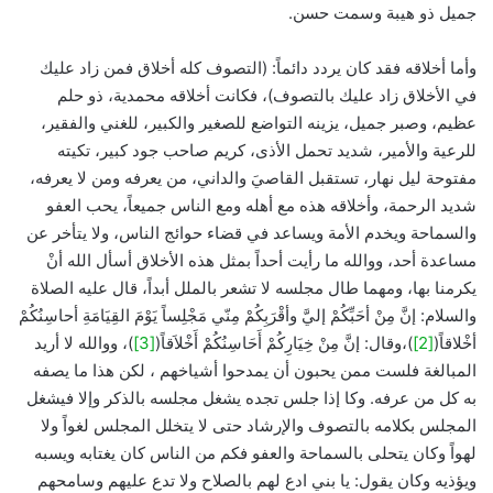
جميل ذو هيبة وسمت حسن.
وأما أخلاقه فقد كان يردد دائماً: (التصوف كله أخلاق فمن زاد عليك
في الأخلاق زاد عليك بالتصوف)، فكانت أخلاقه محمدية، ذو حلم
عظيم، وصبر جميل، يزينه التواضع للصغير والكبير، للغني والفقير،
للرعية والأمير، شديد تحمل الأذى، كريم صاحب جود كبير، تكيته
مفتوحة ليل نهار، تستقبل القاصيَ والداني، من يعرفه ومن لا يعرفه،
شديد الرحمة، وأخلاقه هذه مع أهله ومع الناس جميعاً، يحب العفو
والسماحة ويخدم الأمة ويساعد في قضاء حوائج الناس، ولا يتأخر عن
مساعدة أحد، ووالله ما رأيت أحداً بمثل هذه الأخلاق أسأل الله أنْ
يكرمنا بها، ومهما طال مجلسه لا تشعر بالملل أبداً، قال عليه الصلاة
والسلام: إنَّ مِنْ أحَبِّكُمْ إليَّ وأقْرَبِكُمْ مِنّي مَجْلِساً يَوْمَ القِيَامَةِ أحاسِنُكُمْ
أخْلاقاً(
[2]
)،وقال: إنَّ مِنْ خِيَارِكُمْ أَحَاسِنُكُمْ أَخْلاَقاً(
[3]
)، ووالله لا أريد
المبالغة فلست ممن يحبون أن يمدحوا أشياخهم ، لكن هذا ما يصفه
به كل من عرفه. وكا إذا جلس تجده يشغل مجلسه بالذكر وإلا فيشغل
المجلس بكلامه بالتصوف والإرشاد حتى لا يتخلل المجلس لغواً ولا
لهواً وكان يتحلى بالسماحة والعفو فكم من الناس كان يغتابه ويسبه
ويؤذيه وكان يقول: يا بني ادع لهم بالصلاح ولا تدع عليهم وسامحهم